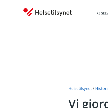
REGEL
Du er her:
Helsetilsynet
Histori
Vi gjor