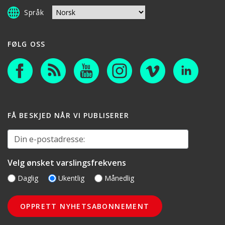
Språk
FØLG OSS
FÅ BESKJED NÅR VI PUBLISERER
Din e-postadresse:
Velg ønsket varslingsfrekvens
Daglig
Ukentlig
Månedlig