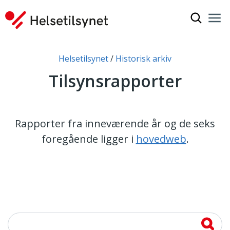
Vis søkef
Nav
Luk
Du er her:
Helsetilsynet
Historisk arkiv
Tilsynsrapporter
Rapporter fra inneværende år og de seks
foregående ligger i
hovedweb
.