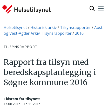
Vis søkef
Nav
Luk
Du er her:
Helsetilsynet
Historisk arkiv
Tilsynsrapporter
Aust-
og Vest-Agder Arkiv Tilsynsrapporter
2016
TILSYNSRAPPORT
Rapport fra tilsyn med
beredskapsplanlegging i
Søgne kommune 2016
Tidsrom for tilsynet:
14.06.2016 - 15.11.2016