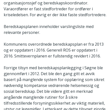
organisasjonssjef og beredskapskoordinator.
Varaordfører er fast stedfortreder for ordfører i
kriseledelsen. For øvrig er der ikke faste stedfortredere.
Beredskapsplanen inneholder varslingsliste med
relevante personer.
Kommunens overordnede beredskapsplan er fra 2013
og er oppdatert i 2016. Generell ROS er oppdatert i
2016. Smittevernplanen er fullstendig revidert i 2016.
Forrige tilsyn med beredskapsplanlegging i Søgne ble
gjennomført i 2012. Det ble den gang gitt et avvik
basert på manglende system for opplæring som sikret
nødvendig kompetanse vedrørende helsemessig og
sosial beredskap. Det ble videre gitt en merknad
angående manglende rutiner for å sikre
tilfredsstillende forsyningssikkerhet av viktig materiell,
utstyr og legemidler. I etterkant av dette tilsynet gjorde