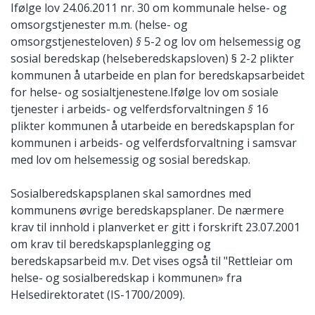
Ifølge lov 24.06.2011 nr. 30 om kommunale helse- og
omsorgstjenester m.m. (helse- og
omsorgstjenesteloven)
§
5-2 og lov om helsemessig og
sosial beredskap (helseberedskapsloven) § 2-2 plikter
kommunen å utarbeide en plan for beredskapsarbeidet
for helse- og sosialtjenestene.Ifølge lov om sosiale
tjenester i arbeids- og velferdsforvaltningen
§
16
plikter kommunen å utarbeide en beredskapsplan for
kommunen i arbeids- og velferdsforvaltning i samsvar
med lov om helsemessig og sosial beredskap.
Sosialberedskapsplanen skal samordnes med
kommunens øvrige beredskapsplaner. De nærmere
krav til innhold i planverket er gitt i forskrift 23.07.2001
om krav til beredskapsplanlegging og
beredskapsarbeid m.v. Det vises også til "Rettleiar om
helse- og sosialberedskap i kommunen» fra
Helsedirektoratet (IS-1700/2009).