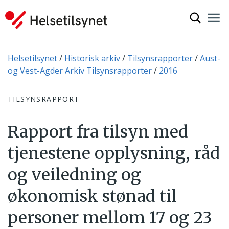
Vis søkef
Nav
Luk
Du er her:
Helsetilsynet
Historisk arkiv
Tilsynsrapporter
Aust-
og Vest-Agder Arkiv Tilsynsrapporter
2016
TILSYNSRAPPORT
Rapport fra tilsyn med
tjenestene opplysning, råd
og veiledning og
økonomisk stønad til
personer mellom 17 og 23