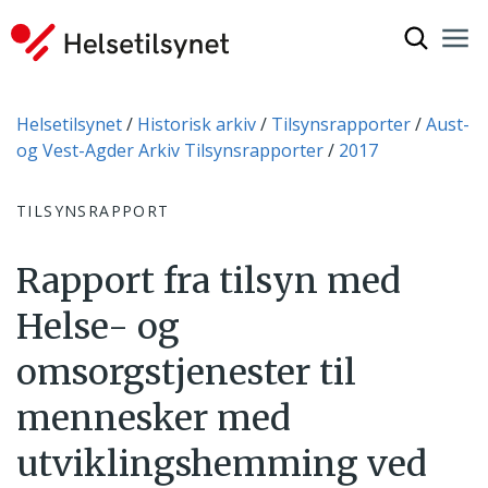
Vis søkef
Nav
Luk
Du er her:
Helsetilsynet
Historisk arkiv
Tilsynsrapporter
Aust-
og Vest-Agder Arkiv Tilsynsrapporter
2017
TILSYNSRAPPORT
Rapport fra tilsyn med
Helse- og
omsorgstjenester til
mennesker med
utviklingshemming ved