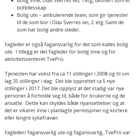
Bolig inne, Olav Sverres vei, 1.etg, definert som et
bofellesskap
Bolig ute – ambulerende team, som gir tjenester
til de som bor i Olav Sverres vei, 2. etg. Samt de
som har bolig andre steder.
Fagleder er også fagansvarlig for det som kalles bolig
ute. I tillegg er det fagleder for bolig inne og for
aktivitetssenteret TvePro.
Tjenesten har vokst fra ca 11 stillinger i 2008 og til om
lag 35 stillinger i dag. Det ble opprettet ca 5 nye
stillinger i 2017. Det ble opplyst at det stadig var nye
personer å forholde seg til, både for brukerne og de
ansatte. Dette kan skyldes både nyansettelser og at
det er vikarer inne i planlagte permisjoner og kortere
eller lengre sykefravær.
Fagleder/ fagansvarlig ute og fagansvarlig, TvePro var