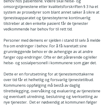
behov hos pasientene. Videre skal helse- og
omsorgstjenestene etter kvalitetsforskriften § 3 ha et
system av prosedyrer som blant annet søker å sikre at
tjenesteapparatet og tjenesteyterne kontinuerlig
tilstreber at den enkelte pasient får de tjenester
vedkommende har behov for til rett tid.
Personer med demens er sjelden i stand til selv å melde
fra om endringer i behov. For å få ivaretatt sine
grunnleggende behov er de avhengige av at andre
fanger opp endringer. Ofte er det pårørende og/eller
helse- og sosialpersonell i kommunene som gjør det.
Dette er en forutsetning for at tjenestemottakerne
over tid får et helhetlig og forsvarlig tjenestetilbud.
Kommunens oppfølging må bestå av daglig
tilrettelegging, overvåking og evaluering av tjenestene
og eventuelt utredning, beslutning og iverksetting av
nye tjenester. Det er nødvendig at kommunen følger