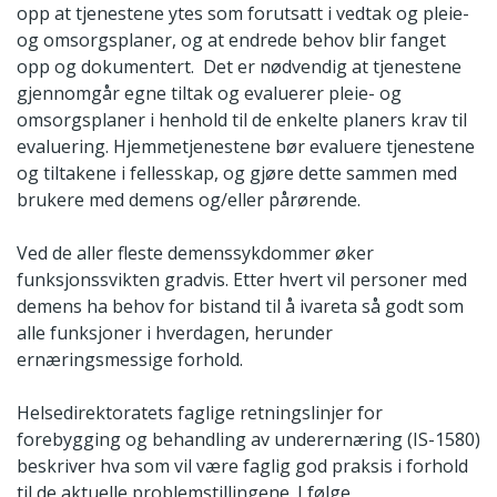
opp at tjenestene ytes som forutsatt i vedtak og pleie-
og omsorgsplaner, og at endrede behov blir fanget
opp og dokumentert. Det er nødvendig at tjenestene
gjennomgår egne tiltak og evaluerer pleie- og
omsorgsplaner i henhold til de enkelte planers krav til
evaluering. Hjemmetjenestene bør evaluere tjenestene
og tiltakene i fellesskap, og gjøre dette sammen med
brukere med demens og/eller pårørende.
Ved de aller fleste demenssykdommer øker
funksjonssvikten gradvis. Etter hvert vil personer med
demens ha behov for bistand til å ivareta så godt som
alle funksjoner i hverdagen, herunder
ernæringsmessige forhold.
Helsedirektoratets faglige retningslinjer for
forebygging og behandling av underernæring (IS-1580)
beskriver hva som vil være faglig god praksis i forhold
til de aktuelle problemstillingene. I følge