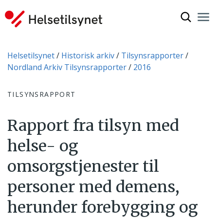
Vis søkef
Nav
Luk
Du er her:
Helsetilsynet
Historisk arkiv
Tilsynsrapporter
Nordland Arkiv Tilsynsrapporter
2016
TILSYNSRAPPORT
Rapport fra tilsyn med
helse- og
omsorgstjenester til
personer med demens,
herunder forebygging og