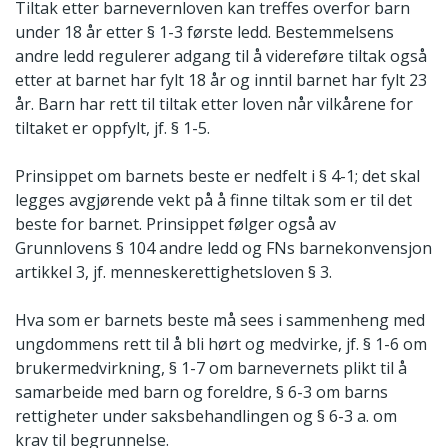
Tiltak etter barnevernloven kan treffes overfor barn
under 18 år etter § 1-3 første ledd. Bestemmelsens
andre ledd regulerer adgang til å videreføre tiltak også
etter at barnet har fylt 18 år og inntil barnet har fylt 23
år. Barn har rett til tiltak etter loven når vilkårene for
tiltaket er oppfylt, jf. § 1-5.
Prinsippet om barnets beste er nedfelt i § 4-1; det skal
legges avgjørende vekt på å finne tiltak som er til det
beste for barnet. Prinsippet følger også av
Grunnlovens § 104 andre ledd og FNs barnekonvensjon
artikkel 3, jf. menneskerettighetsloven § 3.
Hva som er barnets beste må sees i sammenheng med
ungdommens rett til å bli hørt og medvirke, jf. § 1-6 om
brukermedvirkning, § 1-7 om barnevernets plikt til å
samarbeide med barn og foreldre, § 6-3 om barns
rettigheter under saksbehandlingen og § 6-3 a. om
krav til begrunnelse.