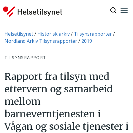
Vis søkef
Nav
Luk
Du er her:
Helsetilsynet
Historisk arkiv
Tilsynsrapporter
Nordland Arkiv Tilsynsrapporter
2019
TILSYNSRAPPORT
Rapport fra tilsyn med
ettervern og samarbeid
mellom
barneverntjenesten i
Vågan og sosiale tjenester i