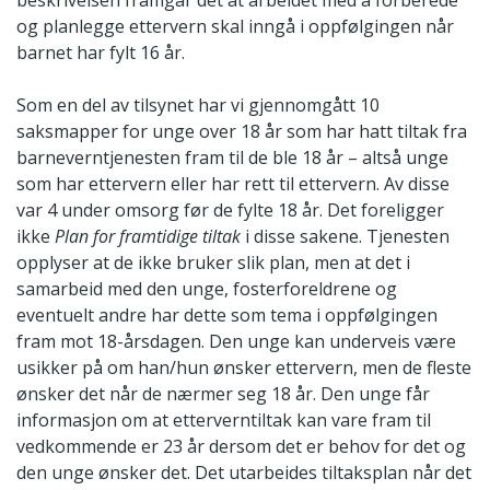
beskrivelsen framgår det at arbeidet med å forberede
og planlegge ettervern skal inngå i oppfølgingen når
barnet har fylt 16 år.
Som en del av tilsynet har vi gjennomgått 10
saksmapper for unge over 18 år som har hatt tiltak fra
barneverntjenesten fram til de ble 18 år – altså unge
som har ettervern eller har rett til ettervern. Av disse
var 4 under omsorg før de fylte 18 år. Det foreligger
ikke
Plan for framtidige tiltak
i disse sakene. Tjenesten
opplyser at de ikke bruker slik plan, men at det i
samarbeid med den unge, fosterforeldrene og
eventuelt andre har dette som tema i oppfølgingen
fram mot 18-årsdagen. Den unge kan underveis være
usikker på om han/hun ønsker ettervern, men de fleste
ønsker det når de nærmer seg 18 år. Den unge får
informasjon om at etterverntiltak kan vare fram til
vedkommende er 23 år dersom det er behov for det og
den unge ønsker det. Det utarbeides tiltaksplan når det