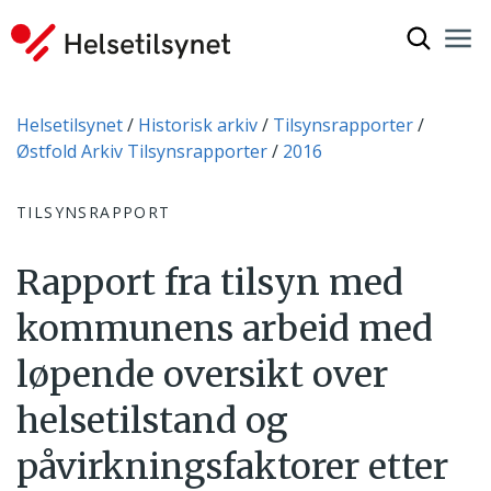
Vis søkef
Nav
Luk
Du er her:
Helsetilsynet
Historisk arkiv
Tilsynsrapporter
Østfold Arkiv Tilsynsrapporter
2016
TILSYNSRAPPORT
Rapport fra tilsyn med
kommunens arbeid med
løpende oversikt over
helsetilstand og
påvirkningsfaktorer etter