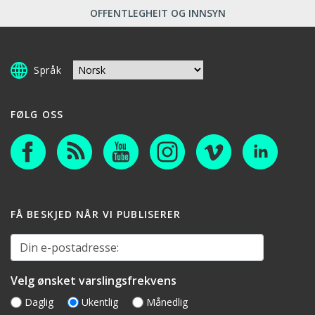
OFFENTLEGHEIT OG INNSYN
Språk
FØLG OSS
FÅ BESKJED NÅR VI PUBLISERER
Din e-postadresse:
Velg ønsket varslingsfrekvens
Daglig
Ukentlig
Månedlig