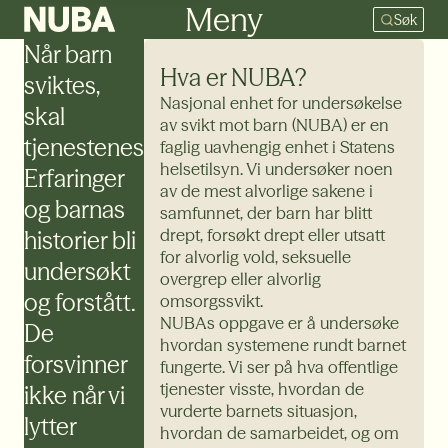
Meny
Søk
Når barn
Hva er NUBA?
sviktes,
Nasjonal enhet for undersøkelse
skal
av svikt mot barn (NUBA) er en
tjenestenes
faglig uavhengig enhet i Statens
helsetilsyn. Vi undersøker noen
Erfaringer
av de mest alvorlige sakene i
og barnas
samfunnet, der barn har blitt
drept, forsøkt drept eller utsatt
historier bli
for alvorlig vold, seksuelle
undersøkt
overgrep eller alvorlig
og forstått.
omsorgssvikt.
NUBAs oppgave er å undersøke
De
hvordan systemene rundt barnet
forsvinner
fungerte. Vi ser på hva offentlige
tjenester visste, hvordan de
ikke
når vi
vurderte barnets situasjon,
lytter
hvordan de samarbeidet, og om