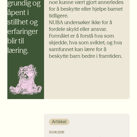
grundig og
noe kunne vært gjort annerledes
for å beskytte eller hjelpe barnet
åpent
i
tidligere.
stillhet
og
NUBA undersøker ikke for å
fordele skyld eller ansvar.
erfaringer
Formålet er å forstå hva som
blir til
skjedde, hva som sviktet, og hva
læring.
samfunnet kan lære for å
beskytte barn bedre i framtiden.
Artikkel
30.06.2026