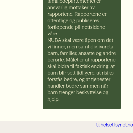
familiedepartementet er
ansvarlig mottaker av
rapportene. Rapportene er
offentlige og publiseres
fortløpende på nettsidene
våre.
NUBA skal være åpen om det
vi finner, men samtidig ivareta
barn, familier, ansatte og andre
berørte. Målet er at rapportene
skal bidra til faktisk endring: at
barn blir sett tidligere, at risiko
forstås bedre, og at tjenester
handler bedre sammen når
barn trenger beskyttelse og
hjelp.
til helsetilsynet.no