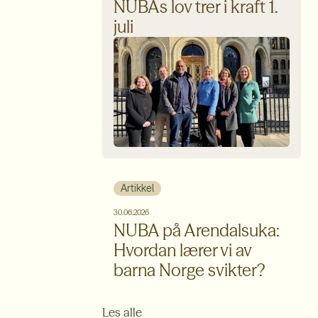
NUBAs lov trer i kraft 1.
juli
Artikkel
30.06.2026
NUBA på Arendalsuka:
Hvordan lærer vi av
barna Norge svikter?
Les alle