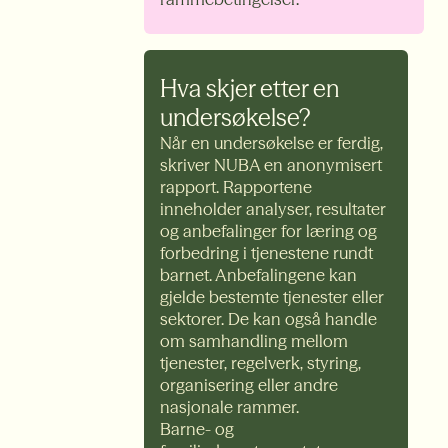
Hva skjer etter en
undersøkelse?
Når en undersøkelse er ferdig,
skriver NUBA en anonymisert
rapport. Rapportene
inneholder analyser, resultater
og anbefalinger for læring og
forbedring i tjenestene rundt
barnet. Anbefalingene kan
gjelde bestemte tjenester eller
sektorer. De kan også handle
om samhandling mellom
tjenester, regelverk, styring,
organisering eller andre
nasjonale rammer.
Barne- og