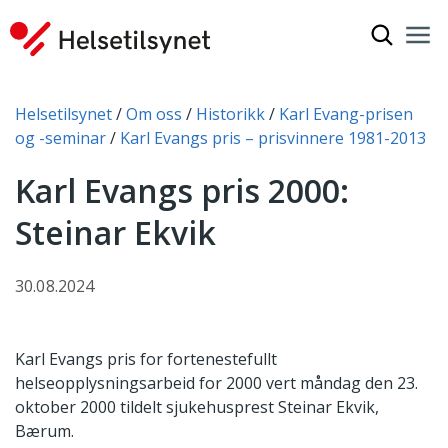
Vis søkef
Nav
Luk
Du er her:
Helsetilsynet
Om oss
Historikk
Karl Evang-prisen
og -seminar
Karl Evangs pris – prisvinnere 1981-2013
Karl Evangs pris 2000:
Steinar Ekvik
30.08.2024
Karl Evangs pris for fortenestefullt
helseopplysningsarbeid for 2000 vert måndag den 23.
oktober 2000 tildelt sjukehusprest Steinar Ekvik,
Bærum.