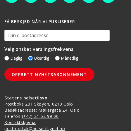
FÅ BESKJED NÅR VI PUBLISERER
Din e-postadresse:
Velg ønsket varslingsfrekvens
Daglig
Ukentlig
Månedlig
Statens helsetilsyn
Postboks 231 Skøyen, 0213 Oslo
Besøksadresse: Møllergata 24, Oslo
Telefon
(+47) 21 52 99 00
Kontaktskjema
postmottak@helsetilsynet.no