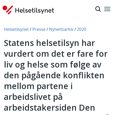
Vis søkef
Nav
Luk
Du er her:
Helsetilsynet
Presse
Nyheitsarkiv
2020
Statens helsetilsyn har
vurdert om det er fare for
liv og helse som følge av
den pågående konflikten
mellom partene i
arbeidslivet på
arbeidstakersiden Den