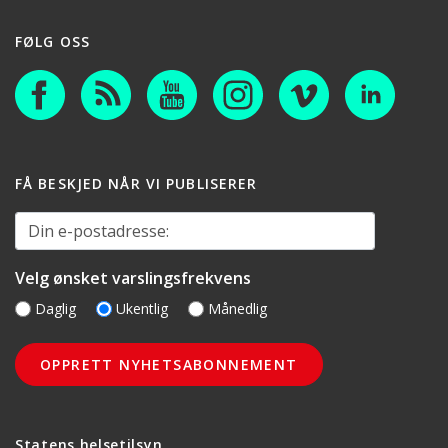
FØLG OSS
FÅ BESKJED NÅR VI PUBLISERER
Din e-postadresse:
Velg ønsket varslingsfrekvens
Daglig
Ukentlig
Månedlig
Statens helsetilsyn