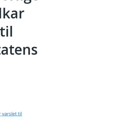
lkar
til
tatens
varslet til