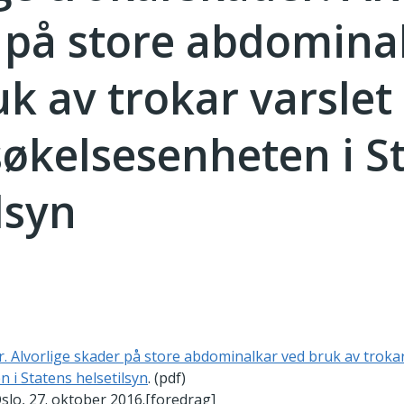
 på store abdomina
k av trokar varslet 
økelsesenheten i S
lsyn
. Alvorlige skader på store abdominalkar ved bruk av trokar 
i Statens helsetilsyn
. (pdf)
slo, 27. oktober 2016.[foredrag]