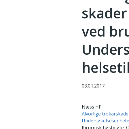
skader
ved bru
Unders
helseti
03.01.2017
Næss HP
Alvorlige trokarskader
Undersøkelsesenheten 
Kirurgisk høstmøte, O