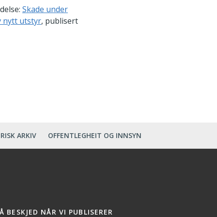
ndelse:
Skade under
nytt utstyr
, publisert
RISK ARKIV
OFFENTLEGHEIT OG INNSYN
Å BESKJED NÅR VI PUBLISERER