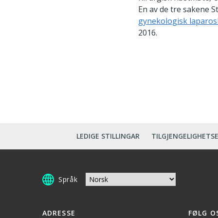
En av de tre sakene S
gynekologisk laparos
2016.
LEDIGE STILLINGAR
TILGJENGELIGHETS
Språk
ADRESSE
FØLG O