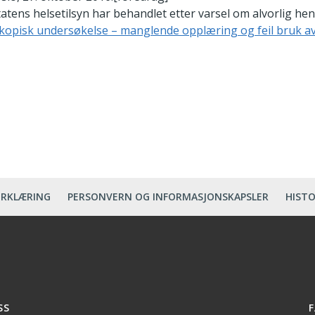
tatens helsetilsyn har behandlet etter varsel om alvorlig he
kopisk undersøkelse – manglende opplæring og feil bruk av 
ERKLÆRING
PERSONVERN OG INFORMASJONSKAPSLER
HISTO
SS
F