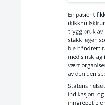
Lenker om varsel o
En pasient fik
(kikkhullskiru
trygg bruk av 
stakk legen so
ble håndtert 
medisinskfagl
vært organiser
av den den spe
Statens helset
indikasjon, og
inngrepet ble 