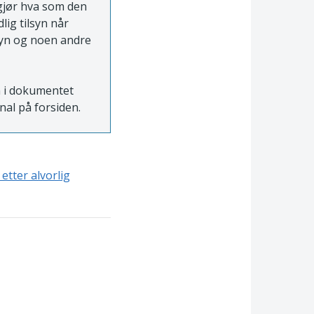
vgjør hva som den
ig tilsyn når
lsyn og noen andre
n i dokumentet
rnal på forsiden.
tter alvorlig