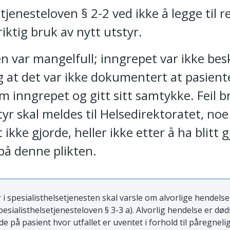
tjenesteloven § 2-2 ved ikke å legge til r
iktig bruk av nytt utstyr.
n var mangelfull; inngrepet var ikke bes
og at det var ikke dokumentert at pasien
 inngrepet og gitt sitt samtykke. Feil b
yr skal meldes til Helsedirektoratet, noe
ikke gjorde, heller ikke etter å ha blitt g
å denne plikten.
i spesialisthelsetjenesten skal varsle om alvorlige hendelser
pesialisthelsetjenesteloven § 3-3 a). Alvorlig hendelse er døds
e på pasient hvor utfallet er uventet i forhold til påregnelig 