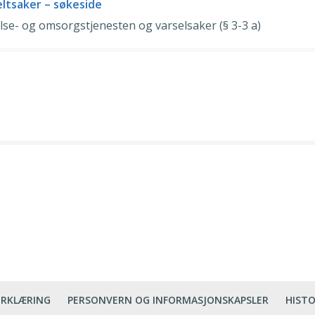
eltsaker – søkeside
lse- og omsorgstjenesten og varselsaker (§ 3-3 a)
ERKLÆRING
PERSONVERN OG INFORMASJONSKAPSLER
HISTO