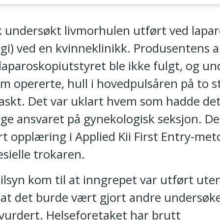
m alvorlige hendelser
k undersøkt livmorhulen utført ved lapa
rgi) ved en kvinneklinikk. Produsentens 
laparoskopiutstyret ble ikke fulgt, og u
m opererte, hull i hovedpulsåren på to 
raskt. Det var uklart hvem som hadde det
ige ansvaret på gynekologisk seksjon. De
t opplæring i Applied Kii First Entry-me
sielle trokaren.
ilsyn kom til at inngrepet var utført uten
 at det burde vært gjort andre undersøke
vurdert. Helseforetaket har brutt