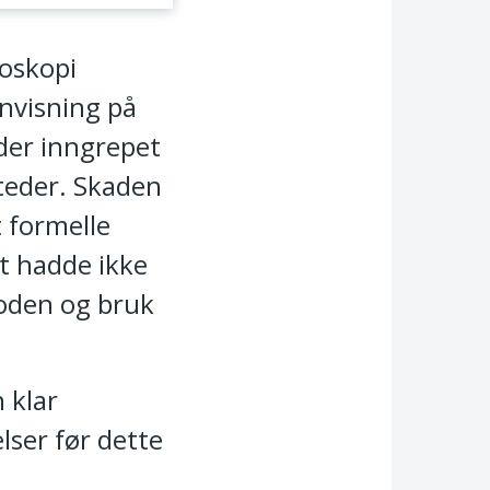
roskopi
anvisning på
nder inngrepet
steder. Skaden
 formelle
t hadde ikke
toden og bruk
 klar
lser før dette