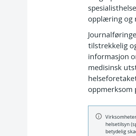
spesialisthelse
opplæring og r
Journalføringe
tilstrekkelig 
informasjon om
medisinsk utst
helseforetaket 
oppmerksom p
Virksomheter 
helsetilsyn (s
betydelig skad