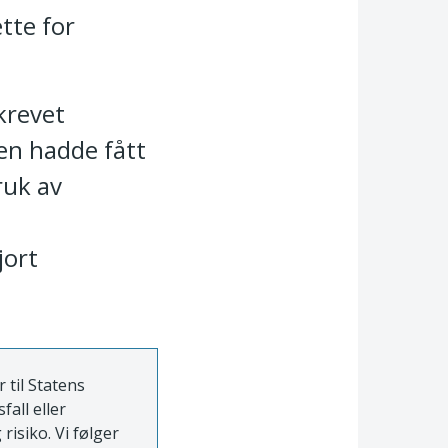
ette for
krevet
ten hadde fått
ruk av
jort
 til Statens
fall eller
risiko. Vi følger