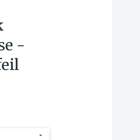
k
se -
eil