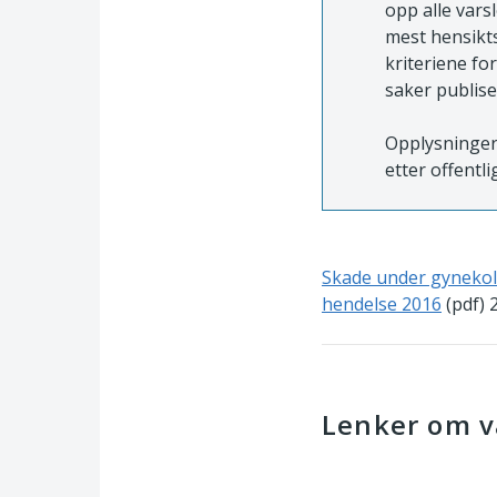
opp alle vars
mest hensikts
kriteriene fo
saker publise
Opplysninger 
etter offentli
Skade under gynekolo
hendelse 2016
(pdf) 
Lenker om v