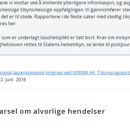
lene vi mottar ved å innhente ytterligere informasjon, og a
messige tilsynsmessige oppfølgingen. Vi gjennomfører stedl
r det er til stede. Rapportene i de fleste saker med stedlig ti
res her.
som er underlagt taushetsplikt er tatt bort. Krav om innsy
ghetsloven rettes til Statens helsetilsyn, se lenke til postjou
gisk laparoskopisk inngrep ved XXXXXX HF. Tilsynsrapport e
22. juni 2016
arsel om alvorlige hendelser