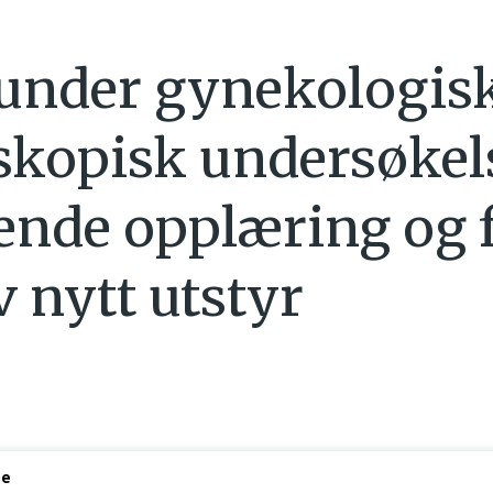
under gynekologis
skopisk undersøkel
nde opplæring og f
v nytt utstyr
se