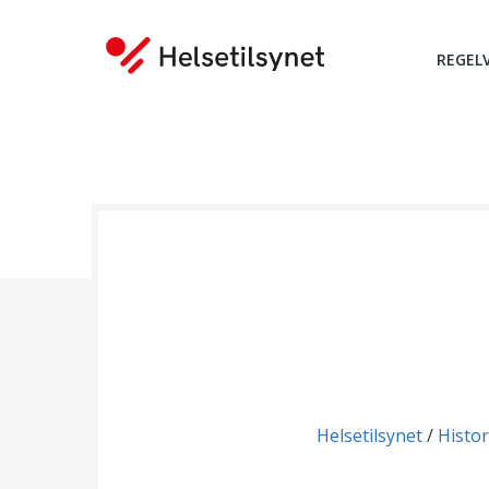
REGEL
Du er her:
Helsetilsynet
Histor