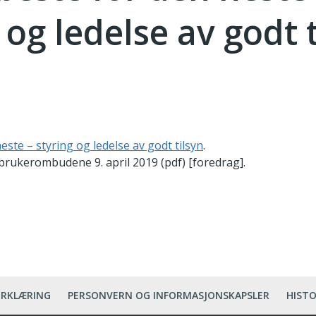
 og ledelse av godt 
neste – styring og ledelse av godt tilsyn
.
brukerombudene 9. april 2019 (pdf) [foredrag].
ERKLÆRING
PERSONVERN OG INFORMASJONSKAPSLER
HISTO