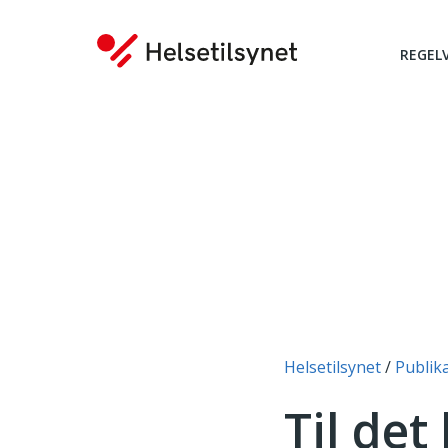
REGEL
Du er her:
Helsetilsynet
Publik
Til det