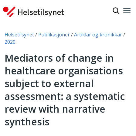
Vis søkef
Nav
Luk
Du er her:
Helsetilsynet
Publikasjoner
Artiklar og kronikkar
2020
Mediators of change in
healthcare organisations
subject to external
assessment: a systematic
review with narrative
synthesis