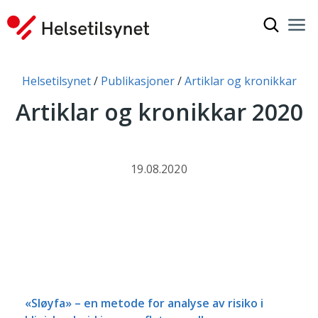
Vis søkef
Nav
Luk
Du er her:
Helsetilsynet
Publikasjoner
Artiklar og kronikkar
Artiklar og kronikkar 2020
19.08.2020
«Sløyfa» – en metode for analyse av risiko i