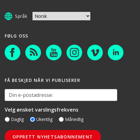
Språk
FØLG OSS
FÅ BESKJED NÅR VI PUBLISERER
Din e-postadresse:
Velg ønsket varslingsfrekvens
Daglig
Ukentlig
Månedlig