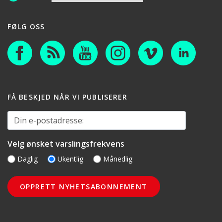
FØLG OSS
FÅ BESKJED NÅR VI PUBLISERER
Din e-postadresse:
Velg ønsket varslingsfrekvens
Daglig
Ukentlig
Månedlig