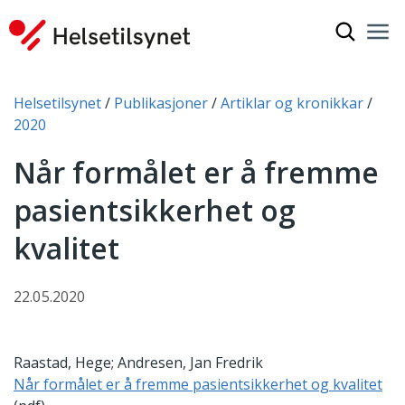
Vis søkef
Nav
Luk
Du er her:
Helsetilsynet
Publikasjoner
Artiklar og kronikkar
2020
Når formålet er å fremme
pasientsikkerhet og
kvalitet
22.05.2020
Raastad, Hege; Andresen, Jan Fredrik
Når formålet er å fremme pasientsikkerhet og kvalitet