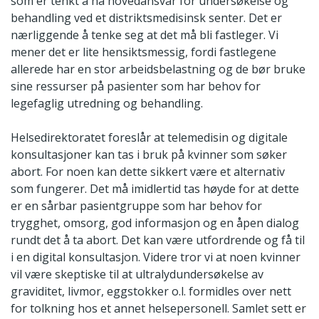
som er tenkt å ha hovedansvar for undersøkelse og
behandling ved et distriktsmedisinsk senter. Det er
nærliggende å tenke seg at det må bli fastleger. Vi
mener det er lite hensiktsmessig, fordi fastlegene
allerede har en stor arbeidsbelastning og de bør bruke
sine ressurser på pasienter som har behov for
legefaglig utredning og behandling.
Helsedirektoratet foreslår at telemedisin og digitale
konsultasjoner kan tas i bruk på kvinner som søker
abort. For noen kan dette sikkert være et alternativ
som fungerer. Det må imidlertid tas høyde for at dette
er en sårbar pasientgruppe som har behov for
trygghet, omsorg, god informasjon og en åpen dialog
rundt det å ta abort. Det kan være utfordrende og få til
i en digital konsultasjon. Videre tror vi at noen kvinner
vil være skeptiske til at ultralydundersøkelse av
graviditet, livmor, eggstokker o.l. formidles over nett
for tolkning hos et annet helsepersonell. Samlet sett er