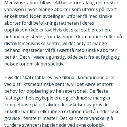
Medisinsk abort tilbys i 44 helseforetak og det er stor
variasjon i hvor mange aborter som utføres på hvert
enkelt sted. Noen avdelinger utfører få medisinske
aborter fordi befolkningstettheten i deres
opptaksområde er lav. Hvis det skal etableres flere
behandlingssteder, for eksempel i kommunene eller på
distriktsmedisinske sentre, vil det bety at mange
behandlingssteder vil få svært få medisinske aborter
per år. Det vil være ugunstig, både sett fra et faglig og
helseøkonomisk perspektiv.
Hvis det skal etableres nye tilbud i kommunene eller
ved distriktsmedisinske sentre, vil det være et stort
behov for opplæring av helsepersonell. De fleste
fastleger, helsesykepleiere og jordmødre mangler
kompetanse på ultralydundersøkelser av gravide.
Enkelte har liten eller ingen erfaring med å undersøke
gravide i første trimester. Det kan være vanskelig å
vurdere svangerskapslengde ved gynekologisk