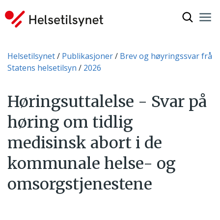
Vis søkef
Nav
Luk
Du er her:
Helsetilsynet
Publikasjoner
Brev og høyringssvar frå
Statens helsetilsyn
2026
Høringsuttalelse - Svar på
høring om tidlig
medisinsk abort i de
kommunale helse- og
omsorgstjenestene