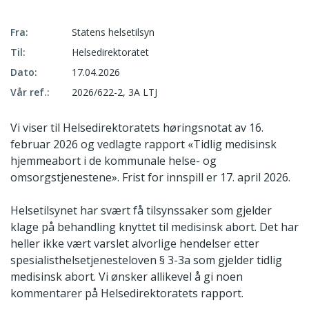
Fra:
Statens helsetilsyn
Til:
Helsedirektoratet
Dato:
17.04.2026
Vår ref.:
2026/622-2, 3A LTJ
Vi viser til Helsedirektoratets høringsnotat av 16.
februar 2026 og vedlagte rapport «Tidlig medisinsk
hjemmeabort i de kommunale helse- og
omsorgstjenestene». Frist for innspill er 17. april 2026.
Helsetilsynet har svært få tilsynssaker som gjelder
klage på behandling knyttet til medisinsk abort. Det har
heller ikke vært varslet alvorlige hendelser etter
spesialisthelsetjenesteloven § 3-3a som gjelder tidlig
medisinsk abort. Vi ønsker allikevel å gi noen
kommentarer på Helsedirektoratets rapport.