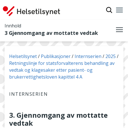
Vis søkef
Nav
Luk
Innhold
3 Gjennomgang av mottatte vedtak
Me
Du er her:
Helsetilsynet
Publikasjoner
Internserien
2025
Retningslinje for statsforvalterens behandling av
vedtak og klagesaker etter pasient- og
brukerrettighetsloven kapittel 4 A
INTERNSERIEN
3. Gjennomgang av mottatte
vedtak