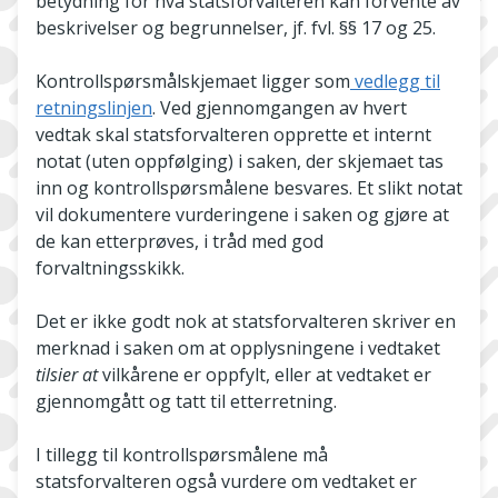
betydning for hva statsforvalteren kan forvente av
beskrivelser og begrunnelser, jf. fvl. §§ 17 og 25.
Kontrollspørsmålskjemaet ligger som
vedlegg til
retningslinjen
. Ved gjennomgangen av hvert
vedtak skal statsforvalteren opprette et internt
notat (uten oppfølging) i saken, der skjemaet tas
inn og kontrollspørsmålene besvares. Et slikt notat
vil dokumentere vurderingene i saken og gjøre at
de kan etterprøves, i tråd med god
forvaltningsskikk.
Det er ikke godt nok at statsforvalteren skriver en
merknad i saken om at opplysningene i vedtaket
tilsier at
vilkårene er oppfylt, eller at vedtaket er
gjennomgått og tatt til etterretning.
I tillegg til kontrollspørsmålene må
statsforvalteren også vurdere om vedtaket er