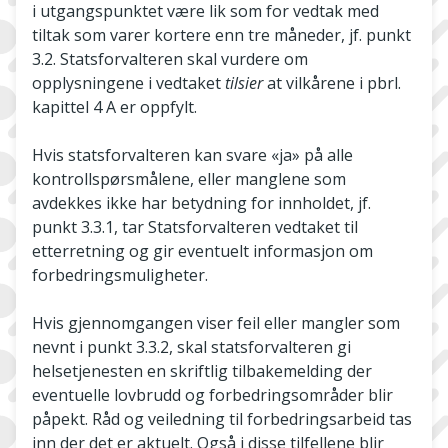
i utgangspunktet være lik som for vedtak med
tiltak som varer kortere enn tre måneder, jf. punkt
3.2. Statsforvalteren skal vurdere om
opplysningene i vedtaket
tilsier
at vilkårene i pbrl.
kapittel 4 A er oppfylt.
Hvis statsforvalteren kan svare «ja» på alle
kontrollspørsmålene, eller manglene som
avdekkes ikke har betydning for innholdet, jf.
punkt 3.3.1, tar Statsforvalteren vedtaket til
etterretning og gir eventuelt informasjon om
forbedringsmuligheter.
Hvis gjennomgangen viser feil eller mangler som
nevnt i punkt 3.3.2, skal statsforvalteren gi
helsetjenesten en skriftlig tilbakemelding der
eventuelle lovbrudd og forbedringsområder blir
påpekt. Råd og veiledning til forbedringsarbeid tas
inn der det er aktuelt. Også i disse tilfellene blir