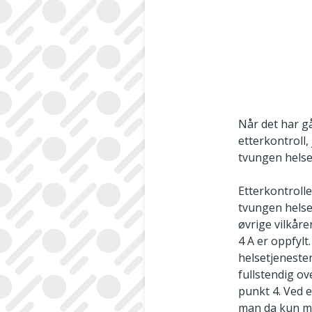
Når det har g
etterkontroll,
tvungen helseh
Etterkontrolle
tvungen helse
øvrige vilkåren
4 A er oppfylt
helsetjenesten
fullstendig o
punkt 4. Ved e
man da kun må