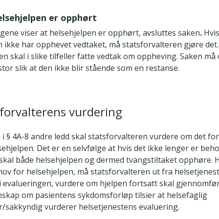
helsehjelpen er opphørt
gene viser at helsehjelpen er opphørt, avsluttes saken
.
Hvi
n ikke har opphevet vedtaket, må statsforvalteren gjøre det.
en skal i slike tilfeller fatte vedtak om oppheving. Saken må
stor slik at den ikke blir stående som en restanse.
sforvalterens vurdering
 i § 4A-8 andre ledd skal statsforvalteren vurdere om det for
ehjelpen. Det er en selvfølge at hvis det ikke lenger er beho
 skal både helsehjelpen og dermed tvangstiltaket opphøre. H
hov for helsehjelpen, må statsforvalteren ut fra helsetjenes
i evalueringen, vurdere om hjelpen fortsatt skal gjennomfø
nnskap om pasientens sykdomsforløp tilsier at helsefaglig
/sakkyndig vurderer helsetjenestens evaluering.