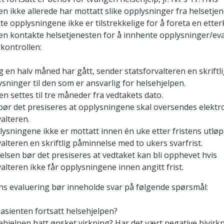
en ikke allerede har mottatt slike opplysninger fra helsetjen
te opplysningene ikke er tilstrekkelige for å foreta en etter
ren kontakte helsetjenesten for å innhente opplysninger/eval
rkontrollen:
g en halv måned har gått, sender statsforvalteren en skrift
sninger til den som er ansvarlig for helsehjelpen.
en settes til tre måneder fra vedtakets dato.
 bør det presiseres at opplysningene skal oversendes elektro
valteren.
lysningene ikke er mottatt innen én uke etter fristens utløp
valteren en skriftlig påminnelse med to ukers svarfrist.
elsen bør det presiseres at vedtaket kan bli opphevet hvis
valteren ikke får opplysningene innen angitt frist.
ns evaluering bør inneholde svar på følgende spørsmål:
asienten fortsatt helsehjelpen?
ehjelpen hatt ønsket virkning? Har det vært negative bivirk