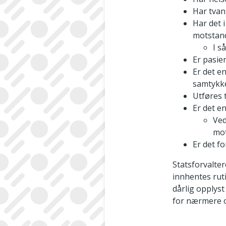
Har tvan
Har det 
motstan
I s
Er pasie
Er det e
samtykk
Utføres 
Er det e
Ved
mot
Er det f
Statsforvalter
innhentes rut
dårlig opplys
for nærmere 