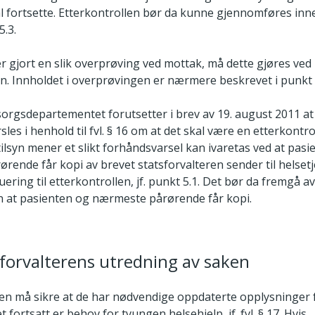
al fortsette. Etterkontrollen bør da kunne gjennomføres inn
5.3.
er gjort en slik overprøving ved mottak, må dette gjøres ved
en. Innholdet i overprøvingen er nærmere beskrevet i punkt 
orgsdepartementet forutsetter i brev av 19. august 2011 at
les i henhold til fvl. § 16 om at det skal være en etterkontro
ilsyn mener et slikt forhåndsvarsel kan ivaretas ved at pas
rende får kopi av brevet statsforvalteren sender til helset
ering til etterkontrollen, jf. punkt 5.1. Det bør da fremgå av 
n at pasienten og nærmeste pårørende får kopi.
sforvalterens utredning av saken
ren må sikre at de har nødvendige oppdaterte opplysninger 
 fortsatt er behov for tvungen helsehjelp, jf. fvl. § 17. Hvis