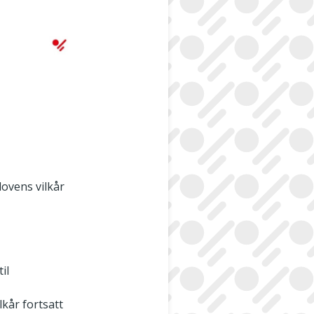
lovens vilkår
il
lkår fortsatt