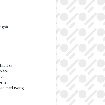
s
 også
tsatt er
v for
vis det
tens
res med tvang.