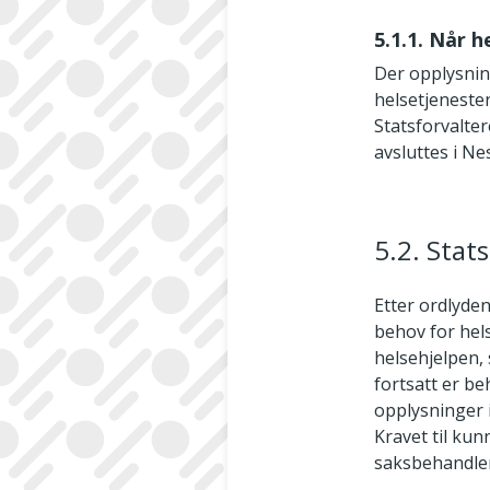
5.1.1. Når 
Der opplysnin
helsetjeneste
Statsforvalter
avsluttes i Ne
5.2. Stat
Etter ordlyden
behov for hels
helsehjelpen,
fortsatt er be
opplysninger 
Kravet til ku
saksbehandler