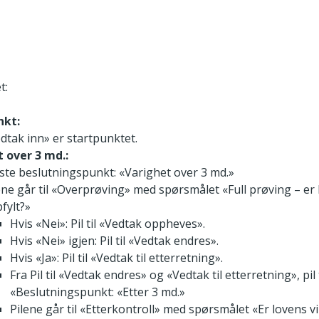
t:
nkt:
dtak inn» er startpunktet.
 over 3 md.:
ste beslutningspunkt: «Varighet over 3 md.»
ene går til «Overprøving» med spørsmålet «Full prøving – er 
fylt?»
Hvis «Nei»: Pil til «Vedtak oppheves».
Hvis «Nei» igjen: Pil til «Vedtak endres».
Hvis «Ja»: Pil til «Vedtak til etterretning».
Fra Pil til «Vedtak endres» og «Vedtak til etterretning», pil t
«Beslutningspunkt: «Etter 3 md.»
Pilene går til «Etterkontroll» med spørsmålet «Er lovens vi