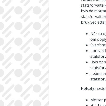
statsforvalter
hvis de mottat
statsforvalte
bruk ved ette
Når to o
om opply
Svarfrist
I brevet
statsfor
Hvis opp
statsfor
I påminn
statsfor
Helsetjeneste
Mottar p
Har hels