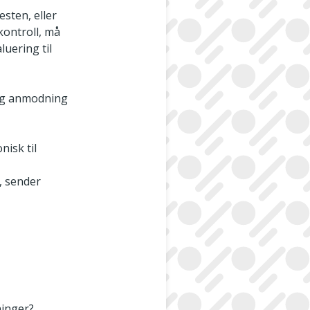
esten, eller
kontroll, må
uering til
lig anmodning
nisk til
, sender
ninger?