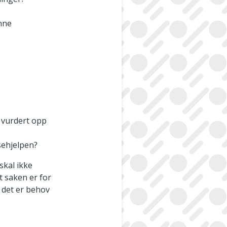
inne
t vurdert opp
sehjelpen?
skal ikke
t saken er for
 det er behov