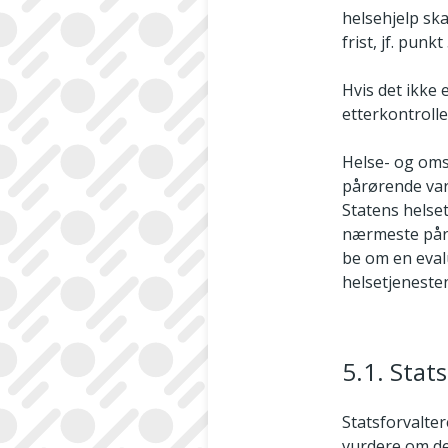
helsehjelp sk
frist, jf. punkt 
Hvis det ikke 
etterkontroll
Helse- og oms
pårørende vars
Statens helset
nærmeste pårø
be om en evalu
helsetjeneste
5.1. Stat
Statsforvalte
vurdere om det