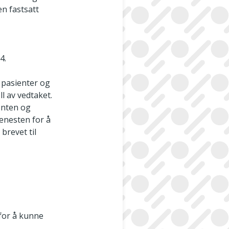
en fastsatt
4.
 pasienter og
ll av vedtaket.
ienten og
jenesten for å
brevet til
for å kunne