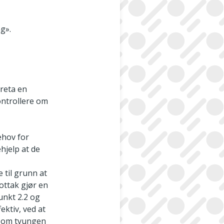
ng».
oreta en
kontrollere om
ehov for
hjelp at de
 til grunn at
mottak gjør en
unkt 2.2 og
ektiv, ved at
or om tvungen