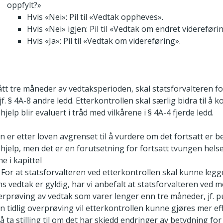
oppfylt?»
Hvis «Nei»: Pil til «Vedtak oppheves».
Hvis «Nei» igjen: Pil til «Vedtak om endret videreføri
Hvis «Ja»: Pil til «Vedtak om videreføring».
ått tre måneder av vedtaksperioden, skal statsforvalteren f
 jf. § 4A-8 andre ledd. Etterkontrollen skal særlig bidra til å 
jelp blir evaluert i tråd med vilkårene i § 4A-4 fjerde ledd.
n er etter loven avgrenset til å vurdere om det fortsatt er b
hjelp, men det er en forutsetning for fortsatt tvungen helse
e i kapittel
. For at statsforvalteren ved etterkontrollen skal kunne legge
s vedtak er gyldig, har vi anbefalt at statsforvalteren ved 
verprøving av vedtak som varer lenger enn tre måneder, jf. p
n tidlig overprøving vil etterkontrollen kunne gjøres mer eff
 ta stilling til om det har skjedd endringer av betydning f