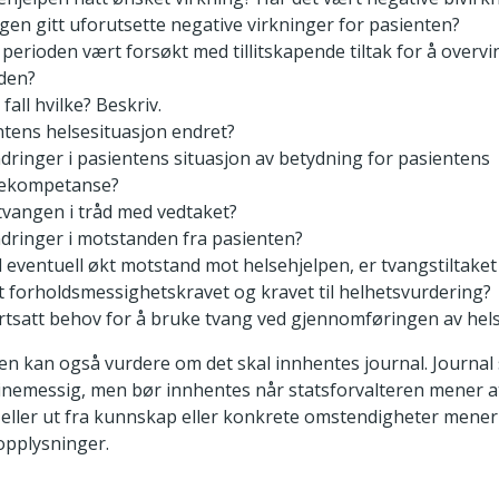
gen gitt uforutsette negative virkninger for pasienten?
i perioden vært forsøkt med tillitskapende tiltak for å overv
den?
å fall hvilke? Beskriv.
ntens helsesituasjon endret?
ndringer i pasientens situasjon av betydning for pasientens
ekompetanse?
tvangen i tråd med vedtaket?
ndringer i motstanden fra pasienten?
 eventuell økt motstand mot helsehjelpen, er tvangstiltake
 forholdsmessighetskravet og kravet til helhetsvurdering?
ortsatt behov for å bruke tvang ved gjennomføringen av hel
en kan også vurdere om det skal innhentes journal. Journal 
inemessig, men bør innhentes når statsforvalteren mener a
t eller ut fra kunnskap eller konkrete omstendigheter mener
opplysninger.