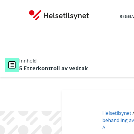
REGEL
Innhold
5 Etterkontroll av vedtak
Du er her:
Helsetilsynet
behandling av
A