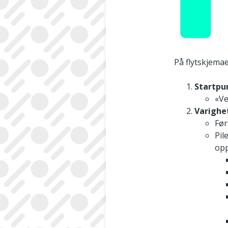
På flytskjemae
Startpu
«Ve
Varighet
Før
Pil
opp