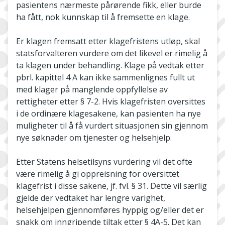
pasientens nærmeste pårørende fikk, eller burde
ha fått, nok kunnskap til å fremsette en klage.
Er klagen fremsatt etter klagefristens utløp, skal
statsforvalteren vurdere om det likevel er rimelig å
ta klagen under behandling. Klage på vedtak etter
pbrl. kapittel 4 A kan ikke sammenlignes fullt ut
med klager på manglende oppfyllelse av
rettigheter etter § 7-2. Hvis klagefristen oversittes
i de ordinære klagesakene, kan pasienten ha nye
muligheter til å få vurdert situasjonen sin gjennom
nye søknader om tjenester og helsehjelp.
Etter Statens helsetilsyns vurdering vil det ofte
være rimelig å gi oppreisning for oversittet
klagefrist i disse sakene, jf. fvl. § 31. Dette vil særlig
gjelde der vedtaket har lengre varighet,
helsehjelpen gjennomføres hyppig og/eller det er
snakk om inngripende tiltak etter § 4A-5. Det kan