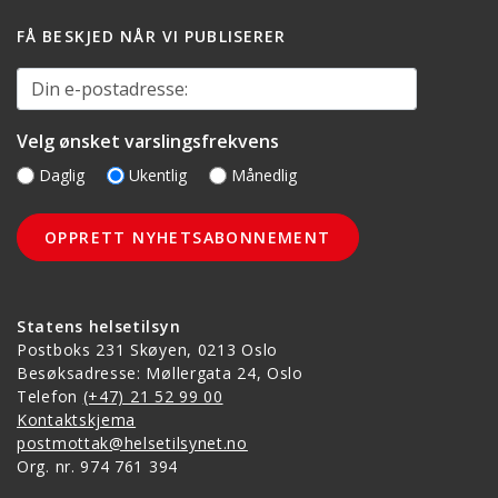
FÅ BESKJED NÅR VI PUBLISERER
Din e-postadresse:
Velg ønsket varslingsfrekvens
Daglig
Ukentlig
Månedlig
Statens helsetilsyn
Postboks 231 Skøyen, 0213 Oslo
Besøksadresse: Møllergata 24, Oslo
Telefon
(+47) 21 52 99 00
Kontaktskjema
postmottak@helsetilsynet.no
Org. nr. 974 761 394