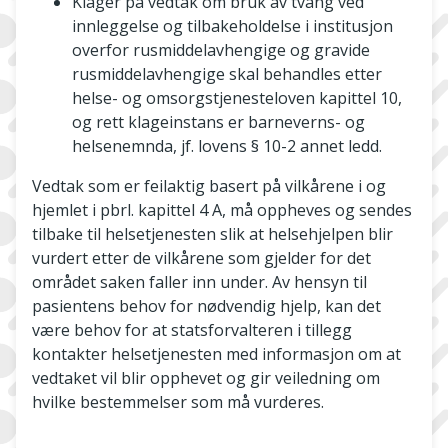
Klager på vedtak om bruk av tvang ved
innleggelse og tilbakeholdelse i institusjon
overfor rusmiddelavhengige og gravide
rusmiddelavhengige skal behandles etter
helse- og omsorgstjenesteloven kapittel 10,
og rett klageinstans er barneverns- og
helsenemnda, jf. lovens § 10-2 annet ledd.
Vedtak som er feilaktig basert på vilkårene i og
hjemlet i pbrl. kapittel 4 A, må oppheves og sendes
tilbake til helsetjenesten slik at helsehjelpen blir
vurdert etter de vilkårene som gjelder for det
området saken faller inn under. Av hensyn til
pasientens behov for nødvendig hjelp, kan det
være behov for at statsforvalteren i tillegg
kontakter helsetjenesten med informasjon om at
vedtaket vil blir opphevet og gir veiledning om
hvilke bestemmelser som må vurderes.