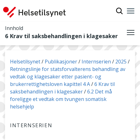
Vis søkef
Nav
Luk
Innhold
6 Krav til saksbehandlingen i klagesaker
Me
Du er her:
Helsetilsynet
Publikasjoner
Internserien
2025
Retningslinje for statsforvalterens behandling av
vedtak og klagesaker etter pasient- og
brukerrettighetsloven kapittel 4 A
6 Krav til
saksbehandlingen i klagesaker
6.2 Det må
foreligge et vedtak om tvungen somatisk
helsehjelp
INTERNSERIEN