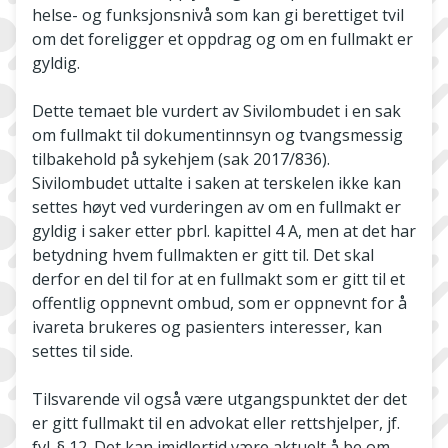
helse- og funksjonsnivå som kan gi berettiget tvil
om det foreligger et oppdrag og om en fullmakt er
gyldig.
Dette temaet ble vurdert av Sivilombudet i en sak
om fullmakt til dokumentinnsyn og tvangsmessig
tilbakehold på sykehjem (sak 2017/836).
Sivilombudet uttalte i saken at terskelen ikke kan
settes høyt ved vurderingen av om en fullmakt er
gyldig i saker etter pbrl. kapittel 4 A, men at det har
betydning hvem fullmakten er gitt til. Det skal
derfor en del til for at en fullmakt som er gitt til et
offentlig oppnevnt ombud, som er oppnevnt for å
ivareta brukeres og pasienters interesser, kan
settes til side.
Tilsvarende vil også være utgangspunktet der det
er gitt fullmakt til en advokat eller rettshjelper, jf.
fvl. § 12. Det kan imidlertid være aktuelt å be om