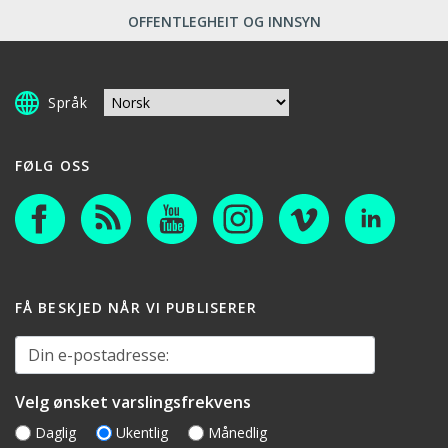
OFFENTLEGHEIT OG INNSYN
Språk
FØLG OSS
FÅ BESKJED NÅR VI PUBLISERER
Din e-postadresse:
Velg ønsket varslingsfrekvens
Daglig
Ukentlig
Månedlig