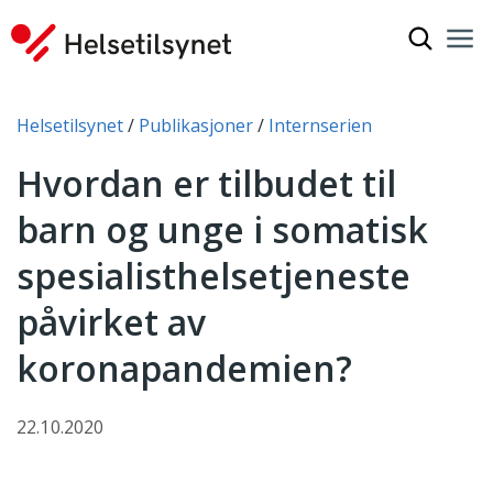
Vis søkef
Nav
Luk
Du er her:
Helsetilsynet
Publikasjoner
Internserien
Hvordan er tilbudet til
barn og unge i somatisk
spesialisthelsetjeneste
påvirket av
koronapandemien?
22.10.2020