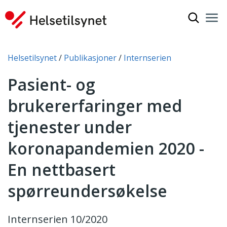
Vis søkef
Nav
Luk
Du er her:
Helsetilsynet
Publikasjoner
Internserien
Pasient- og
brukererfaringer med
tjenester under
koronapandemien 2020 -
En nettbasert
spørreundersøkelse
Internserien 10/2020