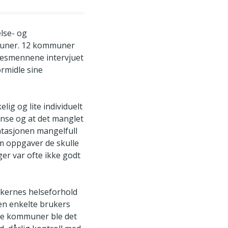
lse- og
mmuner. 12 kommuner
ylkesmennene intervjuet
rmidle sine
ig og lite individuelt
nse og at det manglet
ntasjonen mangelfull
m oppgaver de skulle
er var ofte ikke godt
kernes helseforhold
en enkelte brukers
ere kommuner ble det