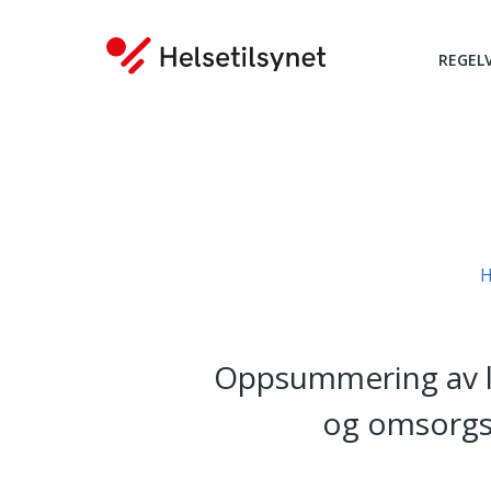
REGEL
Du er her:
H
Oppsummering av l
og omsorgs