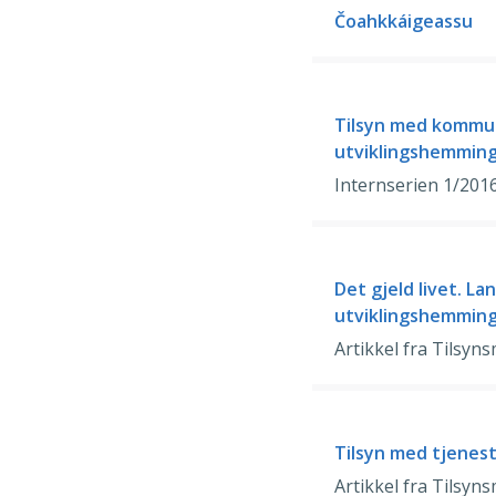
Čoahkkáigeassu
Tilsyn med kommun
utviklingshemmin
Internserien 1/201
Det gjeld livet. L
utviklingshemming
Artikkel fra Tilsyn
Tilsyn med tjenes
Artikkel fra Tilsyn