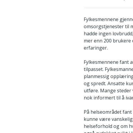
Fylkesmennene gjenno
omsorgstjenester til
hadde ingen lovbrudd, 
mer enn 200 brukere o
erfaringer.
Fylkesmennene fant at 
tilpasset. Fylkesman
planmessig opplæring
og spredt. Ansatte ku
utføre. Mange steder 
nok informert til å iv
På helseområdet fant
kunne være vanskelig 
helseforhold og om hv