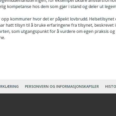
 legemiddelhåndteringen, for eksempel uklare ansvarsforhold
kelig kompetanse hos dem som gjør i stand og deler ut legem
opp kommuner hvor det er påpekt lovbrudd. Helsetilsynet o
hatt tilsyn til å bruke erfaringene fra tilsynet, beskrevet 
en, som utgangspunkt for å vurdere om egen praksis og 
ne.
ERKLÆRING
PERSONVERN OG INFORMASJONSKAPSLER
HISTO