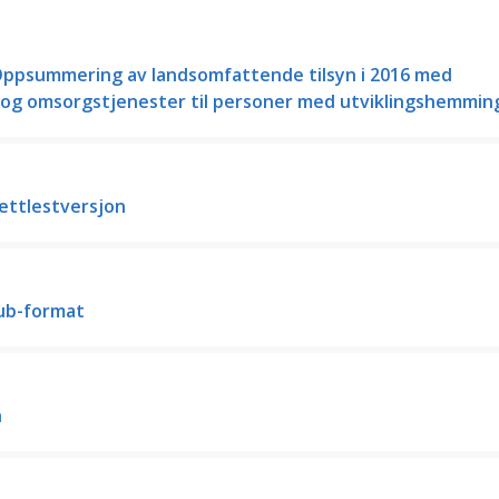
. Oppsummering av landsomfattende tilsyn i 2016 med
og omsorgs­tjenester til personer med utviklingshemmin
Lettlestversjon
pub-format
h