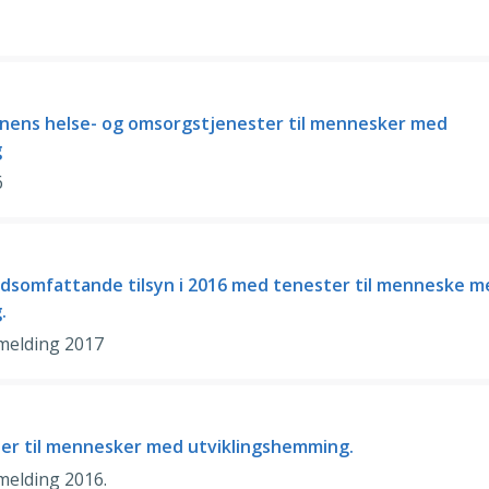
ens helse- og omsorgstjenester til mennesker med
g
6
andsomfattande tilsyn i 2016 med tenester til menneske m
.
smelding 2017
ter til mennesker med utviklingshemming.
smelding 2016.