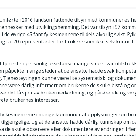
mførte i 2016 landsomfattende tilsyn med kommunenes he
 mennesker med utviklingshemming. Det var tilsyn i 57 ko
i de øvrige 45 fant fylkesmennene til dels alvorlig svikt. F
g ca. 70 representanter for brukere som ikke selv kunne fo
tjenesten personlig assistanse mange steder var utilstrekkel
nen påpekte mange steder at de ansatte hadde svak kompeta
. Tjenesteytingen kunne være lite systematisk, og dokume
nne være dårlig informert om brukerne de skulle bistå og o
var det få spor av brukermedvirkning, og pårørende og verg
areta brukernes interesser.
 fylkesmennene i mange kommuner at opplysninger om bru
tilgjengelige, og at de ansatte hadde dårlig kunnskap om d
a de skulle observere eller dokumentere av endringer. I fl