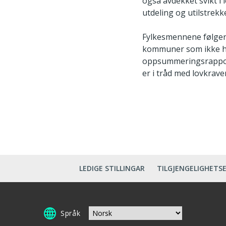
også avdekket svikt i
utdeling og utilstrek
Fylkesmennene følger 
kommuner som ikke har 
oppsummeringsrapport
er i tråd med lovkrave
LEDIGE STILLINGAR
TILGJENGELIGHETS
Språk