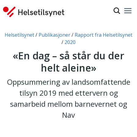
Vis søkef
Nav
Luk
Du er her:
Helsetilsynet
Publikasjoner
Rapport fra Helsetilsynet
2020
«En dag – så står du der
helt aleine»
Oppsummering av landsomfattende
tilsyn 2019 med ettervern og
samarbeid mellom barnevernet og
Nav