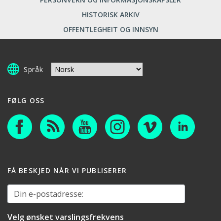
HISTORISK ARKIV
OFFENTLEGHEIT OG INNSYN
Språk
FØLG OSS
FÅ BESKJED NÅR VI PUBLISERER
Din e-postadresse:
Velg ønsket varslingsfrekvens