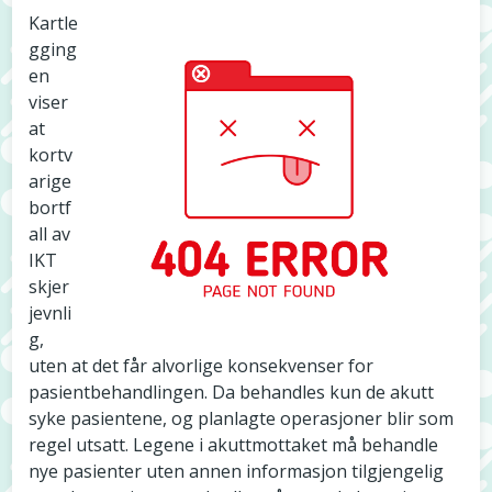
Kartle
gging
en
viser
at
kortv
arige
bortf
all av
IKT
skjer
jevnli
g,
uten at det får alvorlige konsekvenser for
pasientbehandlingen. Da behandles kun de akutt
syke pasientene, og planlagte operasjoner blir som
regel utsatt. Legene i akuttmottaket må behandle
nye pasienter uten annen informasjon tilgjengelig