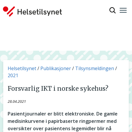
Vis søkef
Nav
Luk
Du er her:
Helsetilsynet
Publikasjoner
Tilsynsmeldingen
2021
Forsvarlig IKT i norske sykehus?
28.04.2021
Pasientjournaler er blitt elektroniske. De gamle
medisinkurvene i papirbaserte ringpermer med
oversikter over pasientens legemidler blir nå