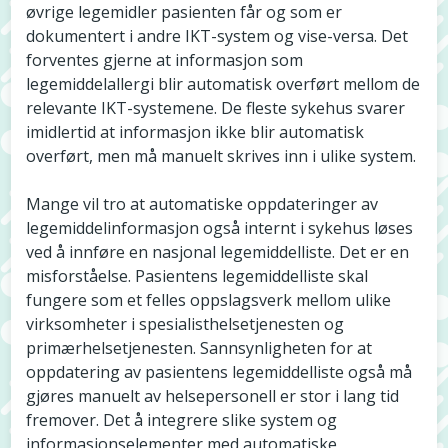
øvrige legemidler pasienten får og som er
dokumentert i andre IKT-system og vise-versa. Det
forventes gjerne at informasjon som
legemiddelallergi blir automatisk overført mellom de
relevante IKT-systemene. De fleste sykehus svarer
imidlertid at informasjon ikke blir automatisk
overført, men må manuelt skrives inn i ulike system.
Mange vil tro at automatiske oppdateringer av
legemiddelinformasjon også internt i sykehus løses
ved å innføre en nasjonal legemiddelliste. Det er en
misforståelse. Pasientens legemiddelliste skal
fungere som et felles oppslagsverk mellom ulike
virksomheter i spesialisthelsetjenesten og
primærhelsetjenesten. Sannsynligheten for at
oppdatering av pasientens legemiddelliste også må
gjøres manuelt av helsepersonell er stor i lang tid
fremover. Det å integrere slike system og
informasjonselementer med automatiske