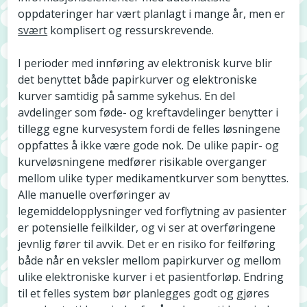
oppdateringer har vært planlagt i mange år, men er
svært
komplisert og ressurskrevende.
I perioder med innføring av elektronisk kurve blir
det benyttet både papirkurver og elektroniske
kurver samtidig på samme sykehus. En del
avdelinger som føde- og kreftavdelinger benytter i
tillegg egne kurvesystem fordi de felles løsningene
oppfattes å ikke være gode nok. De ulike papir- og
kurveløsningene medfører risikable overganger
mellom ulike typer medikamentkurver som benyttes.
Alle manuelle overføringer av
legemiddelopplysninger ved forflytning av pasienter
er potensielle feilkilder, og vi ser at overføringene
jevnlig fører til avvik. Det er en risiko for feilføring
både når en veksler mellom papirkurver og mellom
ulike elektroniske kurver i et pasientforløp. Endring
til et felles system bør planlegges godt og gjøres