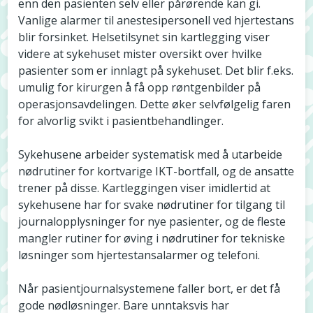
enn den pasienten selv eller pårørende kan gi.
Vanlige alarmer til anestesipersonell ved hjertestans
blir forsinket. Helsetilsynet sin kartlegging viser
videre at sykehuset mister oversikt over hvilke
pasienter som er innlagt på sykehuset. Det blir f.eks.
umulig for kirurgen å få opp røntgenbilder på
operasjonsavdelingen. Dette øker selvfølgelig faren
for alvorlig svikt i pasientbehandlinger.
Sykehusene arbeider systematisk med å utarbeide
nødrutiner for kortvarige IKT-bortfall, og de ansatte
trener på disse. Kartleggingen viser imidlertid at
sykehusene har for svake nødrutiner for tilgang til
journalopplysninger for nye pasienter, og de fleste
mangler rutiner for øving i nødrutiner for tekniske
løsninger som hjertestansalarmer og telefoni.
Når pasientjournalsystemene faller bort, er det få
gode nødløsninger. Bare unntaksvis har