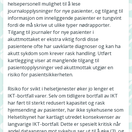
helsepersonell mulighet til å lese
journalopplysninger for nye pasienter, og tilgang til
informasjon om inneliggende pasienter er tungvint
fordi de må skrive ut ulike typer nødrapporter.
Tilgang til journaler for nye pasienter i
akuttmottaket er ekstra viktig fordi disse
pasientene ofte har uavklarte diagnoser og kan ha
akutt sykdom som krever rask handling. Utført
kartlegging viser at manglende tilgang til
pasientopplysninger ved akuttmottak utgjør en
risiko for pasientsikkerheten.
Risiko for svikt i helsetjenester øker jo lenger et
IKT-bortfall varer. Selv om tidligere bortfall av IKT
har ført til sterkt redusert kapasitet og rask
hjemsending av pasienter, har ikke sykehusene som
Helsetilsynet har kartlagt utredet konsekvenser av
langvarige IKT-bortfall. Dette er spesielt kritisk når
andel dataangrep mot sykehus ser ut til å øke (3), og