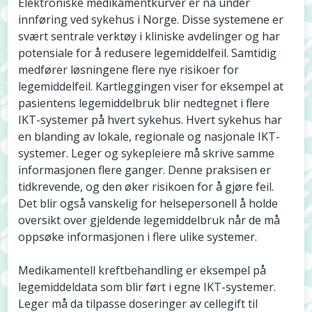
Elektroniske medikamentkurver er nå under
innføring ved sykehus i Norge. Disse systemene er
svært sentrale verktøy i kliniske avdelinger og har
potensiale for å redusere legemiddelfeil. Samtidig
medfører løsningene flere nye risikoer for
legemiddelfeil. Kartleggingen viser for eksempel at
pasientens legemiddelbruk blir nedtegnet i flere
IKT-systemer på hvert sykehus. Hvert sykehus har
en blanding av lokale, regionale og nasjonale IKT-
systemer. Leger og sykepleiere må skrive samme
informasjonen flere ganger. Denne praksisen er
tidkrevende, og den øker risikoen for å gjøre feil.
Det blir også vanskelig for helsepersonell å holde
oversikt over gjeldende legemiddelbruk når de må
oppsøke informasjonen i flere ulike systemer.
Medikamentell kreftbehandling er eksempel på
legemiddeldata som blir ført i egne IKT-systemer.
Leger må da tilpasse doseringer av cellegift til