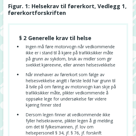
Figur. 1: Helsekrav til førerkort, Vedlegg 1,
førerkortforskriften
§ 2 Generelle krav til helse
Ingen må føre motorvogn når vedkommende
ikke er i stand til å kjøre på trafikksikker måte
på grunn av sykdom, bruk av midler som gir
svekket kjøreevne, eller annen helsesvekkelse
Når innehaver av førerkort som følge av
helsesvekkelse angitt i første ledd har grunn til
å tvile på om føring av motorvogn kan skje på
trafikksikker måte, plikter vedkommende å
oppsøke lege for undersøkelse før videre
kjøring finner sted
Dersom legen finner at vedkommende ikke
fyller helsekravene, plikter legen å gi melding
om det til fylkesmannen, jf. lov om
helsepersonell § 34, jf. § 76, jf. forskrift