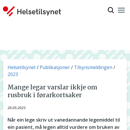
Vis søkef
Nav
Luk
Du er her:
Helsetilsynet
Publikasjoner
Tilsynsmeldingen
2023
Mange legar varslar ikkje om
rusbruk i førarkortsaker
26.05.2023
Når ein lege skriv ut vanedannande legemiddel til
ein pasient, må legen alltid vurdere om bruken av