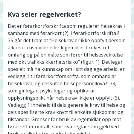
Kva seier regelverket?
Det er førarkortforskrifta som regulerer helsekrav i
samband med førarkort (2). I førarkortforskrifta §
35 går det fram at "Helsekrav er ikke oppfylt dersom
alkohol, rusmidler eller legemidler brukes i et
omfang og på en måte som fører til helsesvekkelse
med økt trafikksikkerhetsrisiko" (figur. 1). Det legar
spesielt må ha kunnskap om i sitt daglege arbeid, er
vedlegg 1 til førarkortforskrifta, som omhandlar
helsekrava, og dessutan helsepersonellova § 34,
som gir legar, psykologar og optikarar
opplysningsplikt når helsekrav ikkje er oppfylt (3).
Vedlegg 1 inneheld til dels generelle krav til helse og
dels spesifiserte krav knytt til enkelte sjukdomar og
tilstandar. Grenser for bruk av legemidlar opp mot
førarrett er omtalt, samt kva reglar som gjeld ved
bruk av alkohol og narkotiske midlar.