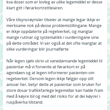
kva doser som er lovleg av ulike legemiddel er desse
klart gitt i førarkortrettleiaren.
Våre tilsynsrøynsler tilseier at mange legar ikkje er
merksame nok på desse problemstillingane. Mange
er ikkje oppdaterte på regelverket, og manglar
mange rutinar og systematikk i vurderingane sine
på dette området. Vi ser også at det ofte manglar at
slike vurderingar blir journalførte.
Når legen sjølv skriv ut vanedannande legemiddel til
pasientar må vi forvente at førarkort er på
agendaen og at legen informerer pasienten om
regelverket. Dersom legen ikkje følgjer opp sitt
ansvar her, betyr dette at pasientar som bruker for
store dosar trafikkfarlege legemidlar kan halde fram
med å køyre bil og med det risiko for at dei køyrer i
ruspåverka tilstand.