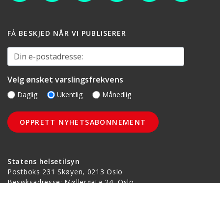
FÅ BESKJED NÅR VI PUBLISERER
Din e-postadresse:
Velg ønsket varslingsfrekvens
Daglig
Ukentlig
Månedlig
Statens helsetilsyn
Postboks 231 Skøyen, 0213 Oslo
Besøksadresse: Møllergata 24, Oslo
Telefon
(+47) 21 52 99 00
Kontaktskjema
postmottak@helsetilsynet.no