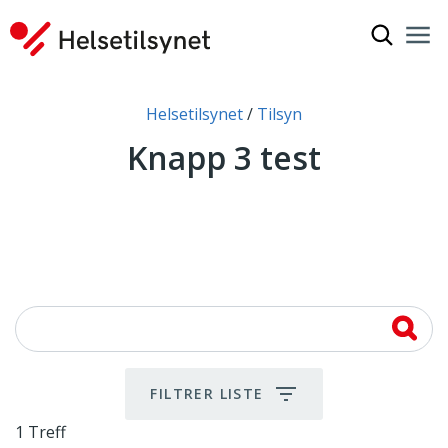
Vis søkef
Nav
Luk
Du er her:
Helsetilsynet
Tilsyn
Knapp 3 test
FILTRER LISTE
1 Treff
1 Treff