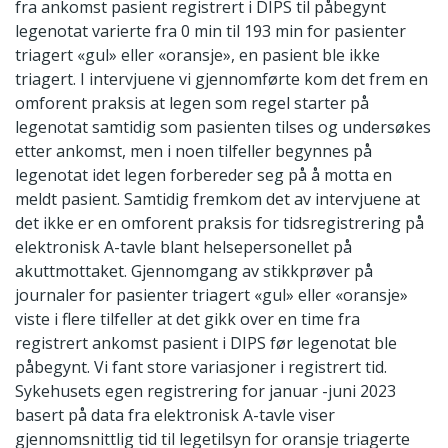
fra ankomst pasient registrert i DIPS til påbegynt
legenotat varierte fra 0 min til 193 min for pasienter
triagert «gul» eller «oransje», en pasient ble ikke
triagert. I intervjuene vi gjennomførte kom det frem en
omforent praksis at legen som regel starter på
legenotat samtidig som pasienten tilses og undersøkes
etter ankomst, men i noen tilfeller begynnes på
legenotat idet legen forbereder seg på å motta en
meldt pasient. Samtidig fremkom det av intervjuene at
det ikke er en omforent praksis for tidsregistrering på
elektronisk A-tavle blant helsepersonellet på
akuttmottaket. Gjennomgang av stikkprøver på
journaler for pasienter triagert «gul» eller «oransje»
viste i flere tilfeller at det gikk over en time fra
registrert ankomst pasient i DIPS før legenotat ble
påbegynt. Vi fant store variasjoner i registrert tid.
Sykehusets egen registrering for januar -juni 2023
basert på data fra elektronisk A-tavle viser
gjennomsnittlig tid til legetilsyn for oransje triagerte