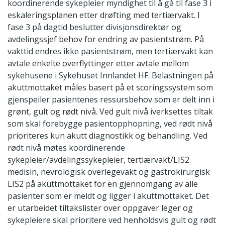
koordinerende sykepleier myndighet til å gå til fase 3 i
eskaleringsplanen etter drøfting med tertiærvakt. I
fase 3 på dagtid beslutter divisjonsdirektør og
avdelingssjef behov for endring av pasientstrøm. På
vakttid endres ikke pasientstrøm, men tertiærvakt kan
avtale enkelte overflyttinger etter avtale mellom
sykehusene i Sykehuset Innlandet HF. Belastningen på
akuttmottaket måles basert på et scoringssystem som
gjenspeiler pasientenes ressursbehov som er delt inn i
grønt, gult og rødt nivå. Ved gult nivå iverksettes tiltak
som skal forebygge pasientopphopning, ved rødt nivå
prioriteres kun akutt diagnostikk og behandling. Ved
rødt nivå møtes koordinerende
sykepleier/avdelingssykepleier, tertiærvakt/LIS2
medisin, nevrologisk overlegevakt og gastrokirurgisk
LIS2 på akuttmottaket for en gjennomgang av alle
pasienter som er meldt og ligger i akuttmottaket. Det
er utarbeidet tiltakslister over oppgaver leger og
sykepleiere skal prioritere ved henholdsvis gult og rødt