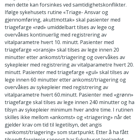
men dette kan forsinkes ved samtidighetskonflikter.
Ifølge sykehusets rutine «Triage- Ansvar og
gjennomføring, akuttmottak» skal pasienter med
triagefarge «rød» umiddelbart tilses av lege og
overvåkes kontinuerlig med registrering av
vitalparametre hvert 10. minutt. Pasienter med
triagefarge «oransje» skal tilses av lege innen 20
minutter etter ankomst/triagering og overvåkes av
sykepleier med registrering av vitalparametre hvert 20.
minutt. Pasienter med triagefarge «gul» skal tilses av
lege innen 60 minutter etter ankomst/triagering og
overvåkes av sykepleier med registrering av
vitalparametre hvert 60.minutt. Pasienter med «grønn»
triagefarge skal tilses av lege innen 240 minutter og ha
tilsyn av sykepleier minimum hver andre time. I rutinen
skilles ikke mellom «ankomst» og «triagering» når det
gjelder krav om tid til legetilsyn, det angis
«ankomst/triagering» som startpunkt. Etter å ha fått
tilsendt foreløpig rapport har Sykehuset Innlandet