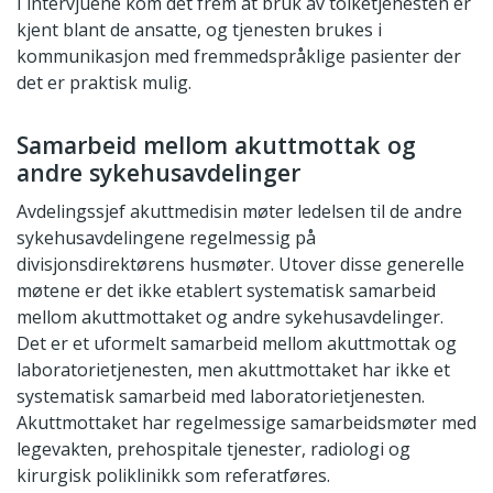
I intervjuene kom det frem at bruk av tolketjenesten er
kjent blant de ansatte, og tjenesten brukes i
kommunikasjon med fremmedspråklige pasienter der
det er praktisk mulig.
Samarbeid mellom akuttmottak og
andre sykehusavdelinger
Avdelingssjef akuttmedisin møter ledelsen til de andre
sykehusavdelingene regelmessig på
divisjonsdirektørens husmøter. Utover disse generelle
møtene er det ikke etablert systematisk samarbeid
mellom akuttmottaket og andre sykehusavdelinger.
Det er et uformelt samarbeid mellom akuttmottak og
laboratorietjenesten, men akuttmottaket har ikke et
systematisk samarbeid med laboratorietjenesten.
Akuttmottaket har regelmessige samarbeidsmøter med
legevakten, prehospitale tjenester, radiologi og
kirurgisk poliklinikk som referatføres.