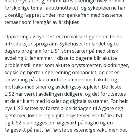
må fornyes. Det gjennomføres ukentlige øvelser med
forskjellige tema i akuttmottaket, og sykepleierne har
ukentlig fagprat under morgenkaffen med bestemte
temaer som fremgår av årshjulet.
Opplæring av nye LIS1 er formalisert gjennom felles
introduksjonsprogram i Sykehuset Innlandet og to
dagers program for LIS1 som starter på medisinsk
avdeling Lillehammer. I disse to dagene blir akutte
problemstillinger som akutte brystsmerter, blødninger,
sepsis og hjertelungeredning omhandlet, og det er
omvisning på akuttmottak sammen med akutt- og
mottaks-medisiner og avdelingssykepleier. De fleste
LIS2 har vært i avdelingen tidligere, og det forutsettes
at de er kjent med lokaler og digitale systemer. For helt
nye LIS2 settes av første arbeidsdagen til å gjøre seg
kjent med lokaler og digitale systemer. For både LIS1
og LIS2 planlegges en følgevakt på dagtid og en
følgevakt på natt før første selvstendige vakt, men det