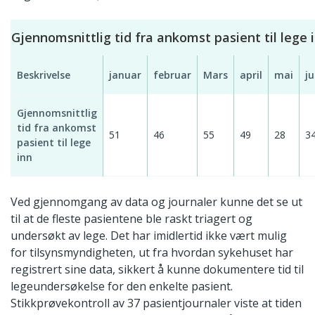
Gjennomsnittlig tid fra ankomst pasient til lege 
Beskrivelse
januar
februar
Mars
april
mai
ju
Gjennomsnittlig
tid fra ankomst
51
46
55
49
28
3
pasient til lege
inn
Ved gjennomgang av data og journaler kunne det se ut
til at de fleste pasientene ble raskt triagert og
undersøkt av lege. Det har imidlertid ikke vært mulig
for tilsynsmyndigheten, ut fra hvordan sykehuset har
registrert sine data, sikkert å kunne dokumentere tid til
legeundersøkelse for den enkelte pasient.
Stikkprøvekontroll av 37 pasientjournaler viste at tiden