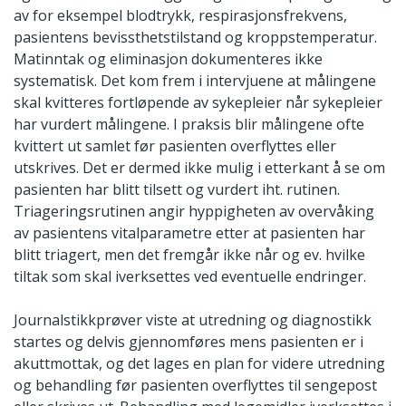
av for eksempel blodtrykk, respirasjonsfrekvens,
pasientens bevissthetstilstand og kroppstemperatur.
Matinntak og eliminasjon dokumenteres ikke
systematisk. Det kom frem i intervjuene at målingene
skal kvitteres fortløpende av sykepleier når sykepleier
har vurdert målingene. I praksis blir målingene ofte
kvittert ut samlet før pasienten overflyttes eller
utskrives. Det er dermed ikke mulig i etterkant å se om
pasienten har blitt tilsett og vurdert iht. rutinen.
Triageringsrutinen angir hyppigheten av overvåking
av pasientens vitalparametre etter at pasienten har
blitt triagert, men det fremgår ikke når og ev. hvilke
tiltak som skal iverksettes ved eventuelle endringer.
Journalstikkprøver viste at utredning og diagnostikk
startes og delvis gjennomføres mens pasienten er i
akuttmottak, og det lages en plan for videre utredning
og behandling før pasienten overflyttes til sengepost