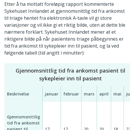
Etter å ha mottatt foreløpig rapport kommenterte
Sykehuset Innlandet at gjennomsnittlig tid fra ankomst
til triage hentet fra elektronisk A-tavle vil gi store
variasjoner og vil ikke gi et riktig bilde, uten at dette ble
nærmere forklart. Sykehuset Innlandet mener at et
riktigere bilde på når pasientens triage påbegynnes er
tid fra ankomst til sykepleier inn til pasient, og la ved
følgende tabell (tid angitt i minutter):
Gjennomsnittlig tid fra ankomst pasient til
sykepleier inn til pasient
Beskrivelse
januar
februar
mars
april
mai
ju
Gjennomsnittlig
tid fra ankomst
pasient til
17
17
20
20
18
2