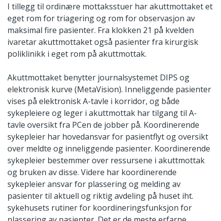
I tillegg til ordinære mottaksstuer har akuttmottaket et
eget rom for triagering og rom for observasjon av
maksimal fire pasienter. Fra klokken 21 på kvelden
ivaretar akuttmottaket også pasienter fra kirurgisk
poliklinikk i eget rom på akuttmottak.
Akuttmottaket benytter journalsystemet DIPS og
elektronisk kurve (MetaVision). Inneliggende pasienter
vises på elektronisk A-tavle i korridor, og både
sykepleiere og leger i akuttmottak har tilgang til A-
tavle oversikt fra PCen de jobber på. Koordinerende
sykepleier har hovedansvar for pasientflyt og oversikt
over meldte og inneliggende pasienter. Koordinerende
sykepleier bestemmer over ressursene i akuttmottak
og bruken av disse. Videre har koordinerende
sykepleier ansvar for plassering og melding av
pasienter til aktuell og riktig avdeling på huset iht.
sykehusets rutiner for koordineringsfunksjon for
plassering av pasienter. Det er de meste erfarne