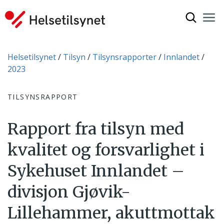
Vis søkef
Nav
Luk
Du er her:
Helsetilsynet
Tilsyn
Tilsynsrapporter
Innlandet
2023
TILSYNSRAPPORT
Rapport fra tilsyn med
kvalitet og forsvarlighet i
Sykehuset Innlandet –
divisjon Gjøvik-
Lillehammer, akuttmottak