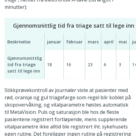
minutter):
Gjennomsnittlig tid fra triage satt til lege inn
Beskrivelse
januar
februar
mars
april
mai
ju
Gjennomsnittlig
tid fra triage
18
16
23
6
3
1
satt til lege inn
Stikkprøvekontroll av journaler viste at pasienter med
rød, oransje og gul triagefarge som regel blir koblet på
skopovervåking, og vitalparametre høstes automatisk
til MetaVision. Puls og saturasjon ble hos de fleste
pasientene registrert fortløpende, mens supplerende
vitalparametre ikke alltid ble registrert iht. sykehusets
egen rutine. Det foreligger ingen rutine på registrering