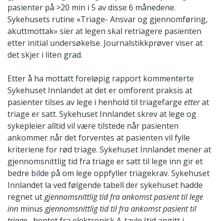
pasienter på >20 min i 5 av disse 6 månedene.
Sykehusets rutine «Triage- Ansvar og gjennomføring,
akuttmottak» sier at legen skal retriagere pasienten
etter initial undersøkelse. Journalstikkprøver viser at
det skjer i liten grad.
Etter å ha mottatt foreløpig rapport kommenterte
Sykehuset Innlandet at det er omforent praksis at
pasienter tilses av lege i henhold til triagefarge
etter
at
triage er satt. Sykehuset Innlandet skrev at lege og
sykepleier alltid vil være tilstede når pasienten
ankommer når det forventes at pasienten vil fylle
kriteriene for rød triage. Sykehuset Innlandet mener at
gjennomsnittlig tid fra triage er satt til lege inn gir et
bedre bilde på om lege oppfyller triagekrav. Sykehuset
Innlandet la ved følgende tabell der sykehuset hadde
regnet ut
gjennomsnittlig tid fra ankomst pasient til lege
inn
minus
gjennomsnittlig tid til fra ankomst pasient til
triage
, hentet fra elektronisk A-tavle (tid angitt i