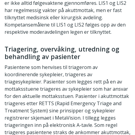
er ikke alltid følgevaktene gjennomføres. LIS1 og LIS2
har regelmessig vakter på akuttmottak, men er fast
tilknyttet medisinsk eller kirurgisk avdeling.
Kompetansemålene til LIS1 og LIS2 følges opp av den
respektive moderavdelingen legen er tilknyttet.
Triagering, overvåking, utredning og
behandling av pasienter
Pasientene som henvises til triagerom av
koordinerende sykepleier, triageres av
triagesykepleier. Pasienter som legges rett på en av
mottaksstuene triageres av sykepleier som har ansvar
for den aktuelle mottaksstuen. Pasienter i akuttmottak
triageres etter RETTS (Rapid Emergency Triage and
Treatment System) sine prinsipper og sykepleier
registrerer skjemaet i MetaVision. I tillegg legges
triageringen inn på elektronisk A-tavle. Som regel
triageres pasientene straks de ankommer akuttmottak,