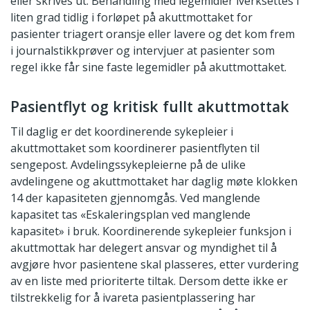
eller skrives ut. Behandling med legemidler iverksettes i
liten grad tidlig i forløpet på akuttmottaket for
pasienter triagert oransje eller lavere og det kom frem
i journalstikkprøver og intervjuer at pasienter som
regel ikke får sine faste legemidler på akuttmottaket.
Pasientflyt og kritisk fullt akuttmottak
Til daglig er det koordinerende sykepleier i
akuttmottaket som koordinerer pasientflyten til
sengepost. Avdelingssykepleierne på de ulike
avdelingene og akuttmottaket har daglig møte klokken
14 der kapasiteten gjennomgås. Ved manglende
kapasitet tas «Eskaleringsplan ved manglende
kapasitet» i bruk. Koordinerende sykepleier funksjon i
akuttmottak har delegert ansvar og myndighet til å
avgjøre hvor pasientene skal plasseres, etter vurdering
av en liste med prioriterte tiltak. Dersom dette ikke er
tilstrekkelig for å ivareta pasientplassering har