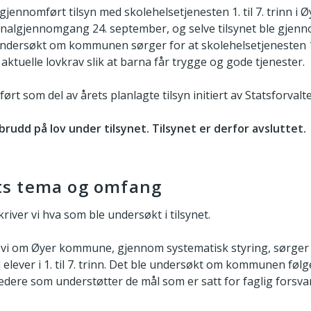
gjennomført tilsyn med skolehelsetjenesten 1. til 7. trinn 
nalgjennomgang 24. september, og selve tilsynet ble gjenno
ndersøkt om kommunen sørger for at skolehelsetjenesten 1. ti
aktuelle lovkrav slik at barna får trygge og gode tjenester.
ørt som del av årets planlagte tilsyn initiert av Statsforvalt
brudd på lov under tilsynet. Tilsynet er derfor avsluttet.
ts tema og omfang
kriver vi hva som ble undersøkt i tilsynet.
e vi om Øyer kommune, gjennom systematisk styring, sørger 
l elever i 1. til 7. trinn. Det ble undersøkt om kommunen følg
ledere som understøtter de mål som er satt for faglig forsvar