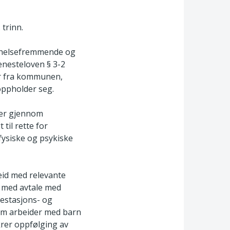
 trinn.
y helsefremmende og
enesteloven § 3-2
ter fra kommunen,
oppholder seg.
ter gjennom
til rette for
fysiske og psykiske
beid med relevante
e med avtale med
sestasjons- og
som arbeider med barn
krer oppfølging av