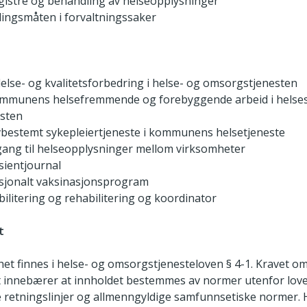
gistre og behandling av helseopplysninger
ingsmåten i forvaltningssaker
delse- og kvalitetsforbedring i helse- og omsorgstjenesten
ommunens helsefremmende og forebyggende arbeid i helses
esten
vbestemt sykepleiertjeneste i kommunens helsetjeneste
lgang til helseopplysninger mellom virksomheter
sientjournal
asjonalt vaksinasjonsprogram
bilitering og rehabilitering og koordinator
t
het finnes i helse- og omsorgstjenesteloven § 4-1. Kravet om
et innebærer at innholdet bestemmes av normer utenfor lov
 retningslinjer og allmenngyldige samfunnsetiske normer. 