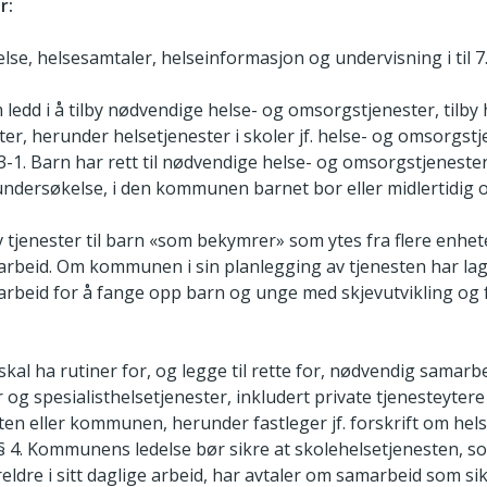
r:
se, helsesamtaler, helseinformasjon og undervisning i til 7.
edd i å tilby nødvendige helse- og omsorgstjenester, tilb
er, herunder helsetjenester i skoler jf. helse- og omsorgstj
. § 3-1. Barn har rett til nødvendige helse- og omsorgstjenes
undersøkelse, i den kommunen barnet bor eller midlertidig 
 tjenester til barn «som bekymrer» som ytes fra flere enhe
arbeid. Om kommunen i sin planlegging av tjenesten har lagt 
arbeid for å fange opp barn og unge med skjevutvikling og 
kal ha rutiner for, og legge til rette for, nødvendig samar
og spesialisthelsetjenester, inkludert private tjenesteyter
sten eller kommunen, herunder fastleger jf. forskrift om hel
§ 4. Kommunens ledelse bør sikre at skolehelsetjenesten, 
eldre i sitt daglige arbeid, har avtaler om samarbeid som si