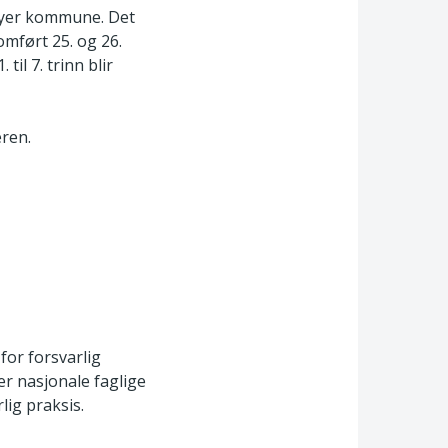
i Øyer kommune. Det
mført 25. og 26.
l 7. trinn blir
eren.
for forsvarlig
er nasjonale faglige
lig praksis.