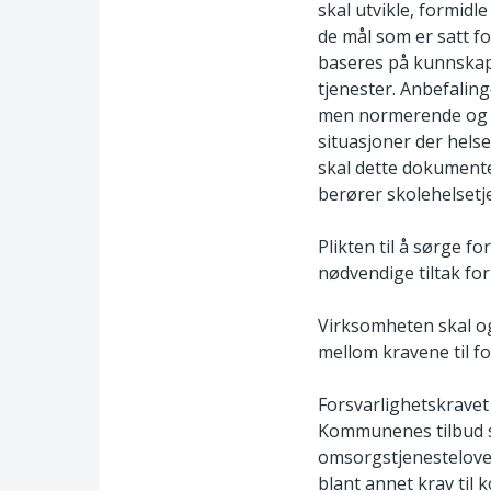
skal utvikle, formidl
de mål som er satt fo
baseres på kunnskap 
tjenester. Anbefalinge
men normerende og r
situasjoner der helse
skal dette dokumente
berører skolehelsetj
Plikten til å sørge f
nødvendige tiltak for 
Virksomheten skal ogs
mellom kravene til fo
Forsvarlighetskravet
Kommunenes tilbud so
omsorgstjenesteloven
blant annet krav til 