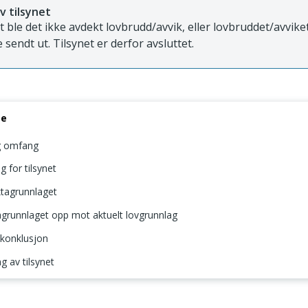
v tilsynet
et ble det ikke avdekt lovbrudd/avvik, eller lovbruddet/avviket
 sendt ut. Tilsynet er derfor avsluttet.
se
g omfang
 for tilsynet
tagrunnlaget
grunnlaget opp mot aktuelt lovgrunnlag
 konklusjon
 av tilsynet
 og omfang