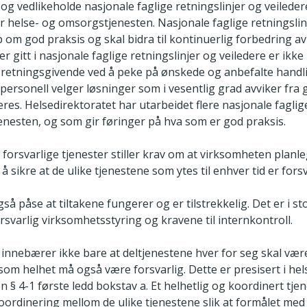
e og vedlikeholde nasjonale faglige retningslinjer og veiled
r helse- og omsorgstjenesten. Nasjonale faglige retningslin
om god praksis og skal bidra til kontinuerlig forbedring a
r gitt i nasjonale faglige retningslinjer og veiledere er ikke
etningsgivende ved å peke på ønskede og anbefalte handli
personell velger løsninger som i vesentlig grad avviker fra g
res. Helsedirektoratet har utarbeidet flere nasjonale faglig
enesten, og som gir føringer på hva som er god praksis.
or forsvarlige tjenester stiller krav om at virksomheten planl
å sikre at de ulike tjenestene som ytes til enhver tid er forsv
å påse at tiltakene fungerer og er tilstrekkelig. Det er i s
rsvarlig virksomhetsstyring og kravene til internkontroll.
 innebærer ikke bare at deltjenestene hver for seg skal være
m helhet må også være forsvarlig. Dette er presisert i hel
 § 4-1 første ledd bokstav a. Et helhetlig og koordinert tje
koordinering mellom de ulike tjenestene slik at formålet me