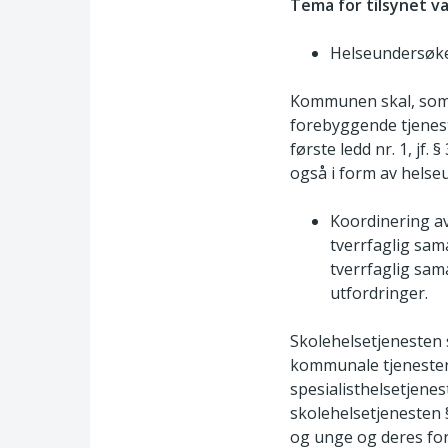
Tema for tilsynet va
Helseundersøkel
Kommunen skal, som l
forebyggende tjenest
første ledd nr. 1, jf
også i form av helse
Koordinering av
tverrfaglig sam
tverrfaglig sam
utfordringer.
Skolehelsetjenesten s
kommunale tjenester 
spesialisthelsetjene
skolehelsetjenesten 
og unge og deres for