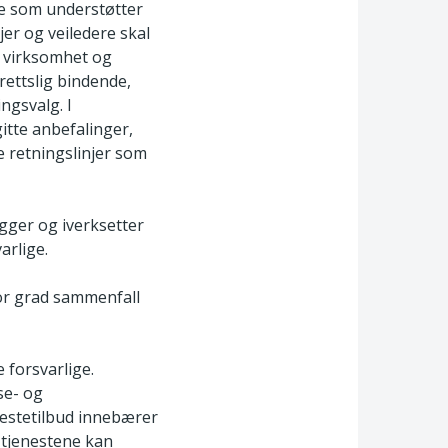
ere som understøtter
jer og veiledere skal
v virksomhet og
 rettslig bindende,
ngsvalg. I
itte anbefalinger,
e retningslinjer som
egger og iverksetter
arlige.
tor grad sammenfall
 forsvarlige.
se- og
nestetilbud innebærer
d tjenestene kan