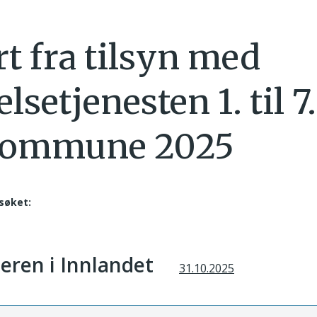
t fra tilsyn med
lsetjenesten 1. til 7.
kommune 2025
søket:
teren i Innlandet
31.10.2025