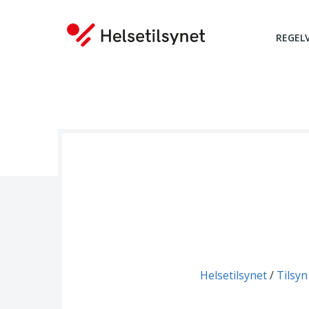
REGEL
Du er her:
Helsetilsynet
Tilsyn