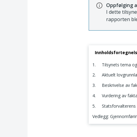
Oppfølging a
I dette tilsyn
rapporten ble
Innholdsfortegnel
1. Tilsynets tema o
2. Aktuelt lovgrunnlag
3. Beskrivelse av fak
4. Vurdering av fakta
5. Statsforvalterens
Vedlegg: Gjennomføring
1. Tilsynets tema