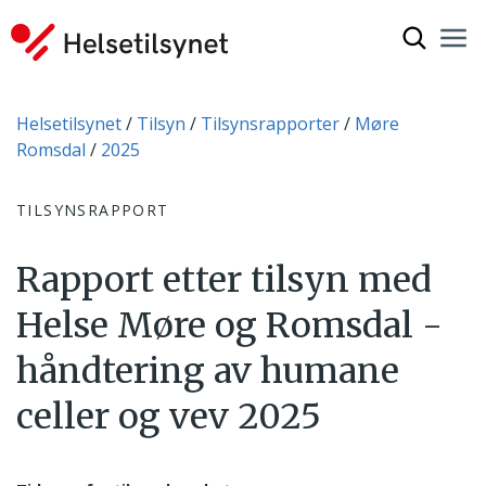
Vis søkef
Nav
Luk
Du er her:
Helsetilsynet
Tilsyn
Tilsynsrapporter
Møre
Romsdal
2025
TILSYNSRAPPORT
Rapport etter tilsyn med
Helse Møre og Romsdal -
håndtering av humane
celler og vev 2025