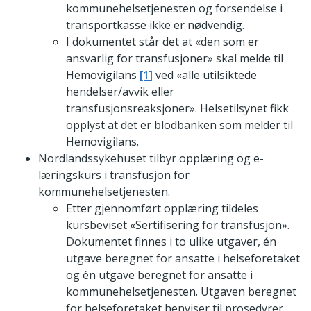
kommunehelsetjenesten og forsendelse i
transportkasse ikke er nødvendig.
I dokumentet står det at «den som er
ansvarlig for transfusjoner» skal melde til
Hemovigilans
[1]
ved «alle utilsiktede
hendelser/avvik eller
transfusjonsreaksjoner». Helsetilsynet fikk
opplyst at det er blodbanken som melder til
Hemovigilans.
Nordlandssykehuset tilbyr opplæring og e-
læringskurs i transfusjon for
kommunehelsetjenesten.
Etter gjennomført opplæring tildeles
kursbeviset «Sertifisering for transfusjon».
Dokumentet finnes i to ulike utgaver, én
utgave beregnet for ansatte i helseforetaket
og én utgave beregnet for ansatte i
kommunehelsetjenesten. Utgaven beregnet
for helseforetaket henviser til prosedyrer