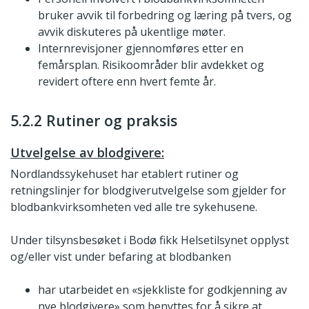
bruker avvik til forbedring og læring på tvers, og
avvik diskuteres på ukentlige møter.
Internrevisjoner gjennomføres etter en
femårsplan. Risikoområder blir avdekket og
revidert oftere enn hvert femte år.
5.2.2 Rutiner og praksis
Utvelgelse av blodgivere:
Nordlandssykehuset har etablert rutiner og
retningslinjer for blodgiverutvelgelse som gjelder for
blodbankvirksomheten ved alle tre sykehusene.
Under tilsynsbesøket i Bodø fikk Helsetilsynet opplyst
og/eller vist under befaring at blodbanken
har utarbeidet en «sjekkliste for godkjenning av
nye blodgivere» som benyttes for å sikre at