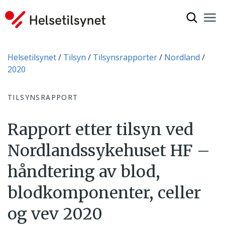
Vis søkef
Nav
Luk
Du er her:
Helsetilsynet
Tilsyn
Tilsynsrapporter
Nordland
2020
TILSYNSRAPPORT
Rapport etter tilsyn ved
Nordlandssykehuset HF –
håndtering av blod,
blodkomponenter, celler
og vev 2020