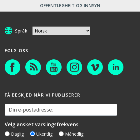
OFFENTLEGHEIT OG INNSYN
Språk
FØLG OSS
FÅ BESKJED NÅR VI PUBLISERER
Din e-postadresse:
Velg ønsket varslingsfrekvens
Daglig
Ukentlig
Månedlig