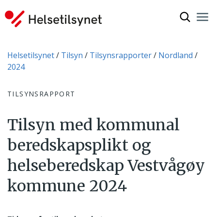
Vis søkef
Nav
Luk
Du er her:
Helsetilsynet
Tilsyn
Tilsynsrapporter
Nordland
2024
TILSYNSRAPPORT
Tilsyn med kommunal
beredskapsplikt og
helseberedskap Vestvågøy
kommune 2024