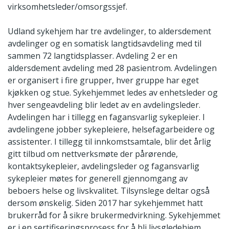
virksomhetsleder/omsorgssjef.
Udland sykehjem har tre avdelinger, to aldersdement
avdelinger og en somatisk langtidsavdeling med til
sammen 72 langtidsplasser. Avdeling 2 er en
aldersdement avdeling med 28 pasientrom. Avdelingen
er organisert i fire grupper, hver gruppe har eget
kjøkken og stue. Sykehjemmet ledes av enhetsleder og
hver sengeavdeling blir ledet av en avdelingsleder.
Avdelingen har i tillegg en fagansvarlig sykepleier. I
avdelingene jobber sykepleiere, helsefagarbeidere og
assistenter. I tillegg til innkomstsamtale, blir det årlig
gitt tilbud om nettverksmøte der pårørende,
kontaktsykepleier, avdelingsleder og fagansvarlig
sykepleier møtes for generell gjennomgang av
beboers helse og livskvalitet. Tilsynslege deltar også
dersom ønskelig. Siden 2017 har sykehjemmet hatt
brukerråd for å sikre brukermedvirkning. Sykehjemmet
er i en sertifiseringsprosess for å bli livsgledehjem.