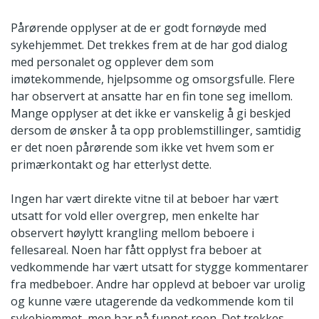
Pårørende opplyser at de er godt fornøyde med
sykehjemmet. Det trekkes frem at de har god dialog
med personalet og opplever dem som
imøtekommende, hjelpsomme og omsorgsfulle. Flere
har observert at ansatte har en fin tone seg imellom.
Mange opplyser at det ikke er vanskelig å gi beskjed
dersom de ønsker å ta opp problemstillinger, samtidig
er det noen pårørende som ikke vet hvem som er
primærkontakt og har etterlyst dette.
Ingen har vært direkte vitne til at beboer har vært
utsatt for vold eller overgrep, men enkelte har
observert høylytt krangling mellom beboere i
fellesareal. Noen har fått opplyst fra beboer at
vedkommende har vært utsatt for stygge kommentarer
fra medbeboer. Andre har opplevd at beboer var urolig
og kunne være utagerende da vedkommende kom til
sykehjemmet, men har nå funnet roen. Det trekkes