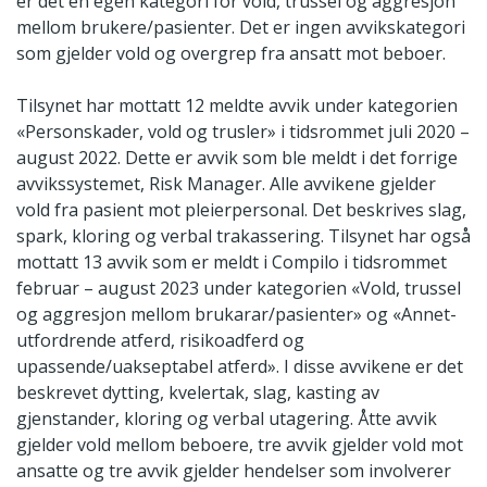
er det en egen kategori for vold, trussel og aggresjon
mellom brukere/pasienter. Det er ingen avvikskategori
som gjelder vold og overgrep fra ansatt mot beboer.
Tilsynet har mottatt 12 meldte avvik under kategorien
«Personskader, vold og trusler» i tidsrommet juli 2020 –
august 2022. Dette er avvik som ble meldt i det forrige
avvikssystemet, Risk Manager. Alle avvikene gjelder
vold fra pasient mot pleierpersonal. Det beskrives slag,
spark, kloring og verbal trakassering. Tilsynet har også
mottatt 13 avvik som er meldt i Compilo i tidsrommet
februar – august 2023 under kategorien «Vold, trussel
og aggresjon mellom brukarar/pasienter» og «Annet-
utfordrende atferd, risikoadferd og
upassende/uakseptabel atferd». I disse avvikene er det
beskrevet dytting, kvelertak, slag, kasting av
gjenstander, kloring og verbal utagering. Åtte avvik
gjelder vold mellom beboere, tre avvik gjelder vold mot
ansatte og tre avvik gjelder hendelser som involverer