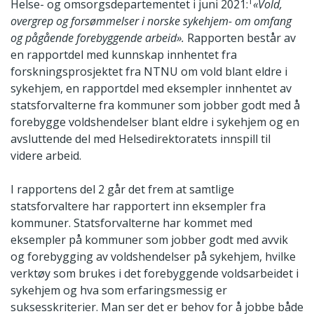
1
Helse- og omsorgsdepartementet i juni 2021:
«Vold,
overgrep og forsømmelser i norske sykehjem- om omfang
og pågående forebyggende arbeid».
Rapporten består av
en rapportdel med kunnskap innhentet fra
forskningsprosjektet fra NTNU om vold blant eldre i
sykehjem, en rapportdel med eksempler innhentet av
statsforvalterne fra kommuner som jobber godt med å
forebygge voldshendelser blant eldre i sykehjem og en
avsluttende del med Helsedirektoratets innspill til
videre arbeid.
I rapportens del 2 går det frem at samtlige
statsforvaltere har rapportert inn eksempler fra
kommuner. Statsforvalterne har kommet med
eksempler på kommuner som jobber godt med avvik
og forebygging av voldshendelser på sykehjem, hvilke
verktøy som brukes i det forebyggende voldsarbeidet i
sykehjem og hva som erfaringsmessig er
suksesskriterier. Man ser det er behov for å jobbe både