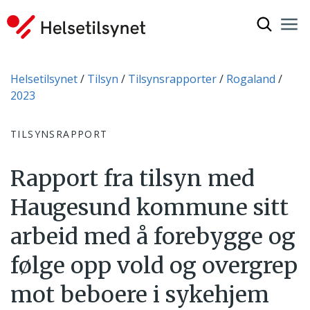
Vis søkef
Nav
Luk
Du er her:
Helsetilsynet
Tilsyn
Tilsynsrapporter
Rogaland
2023
TILSYNSRAPPORT
Rapport fra tilsyn med
Haugesund kommune sitt
arbeid med å forebygge og
følge opp vold og overgrep
mot beboere i sykehjem