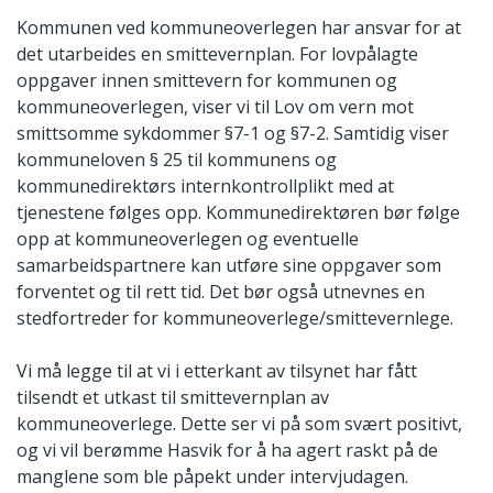
Kommunen ved kommuneoverlegen har ansvar for at
det utarbeides en smittevernplan. For lovpålagte
oppgaver innen smittevern for kommunen og
kommuneoverlegen, viser vi til Lov om vern mot
smittsomme sykdommer §7-1 og §7-2. Samtidig viser
kommuneloven § 25 til kommunens og
kommunedirektørs internkontrollplikt med at
tjenestene følges opp. Kommunedirektøren bør følge
opp at kommuneoverlegen og eventuelle
samarbeidspartnere kan utføre sine oppgaver som
forventet og til rett tid. Det bør også utnevnes en
stedfortreder for kommuneoverlege/smittevernlege.
Vi må legge til at vi i etterkant av tilsynet har fått
tilsendt et utkast til smittevernplan av
kommuneoverlege. Dette ser vi på som svært positivt,
og vi vil berømme Hasvik for å ha agert raskt på de
manglene som ble påpekt under intervjudagen.