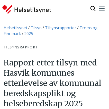
Vis søkef
Nav
Luk
Du er her:
Helsetilsynet
Tilsyn
Tilsynsrapporter
Troms og
Finnmark
2025
TILSYNSRAPPORT
Rapport etter tilsyn med
Hasvik kommunes
etterlevelse av kommunal
beredskapsplikt og
helseberedskap 2025