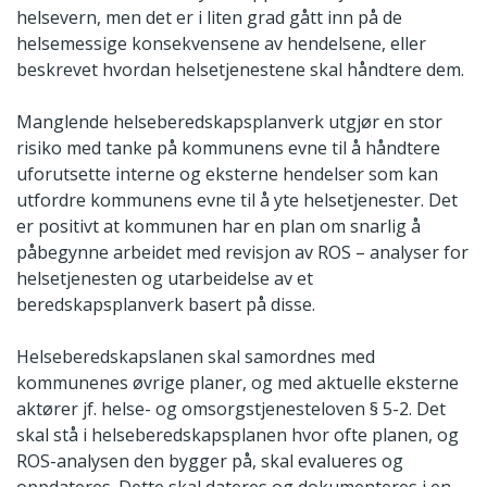
helsevern, men det er i liten grad gått inn på de
helsemessige konsekvensene av hendelsene, eller
beskrevet hvordan helsetjenestene skal håndtere dem.
Manglende helseberedskapsplanverk utgjør en stor
risiko med tanke på kommunens evne til å håndtere
uforutsette interne og eksterne hendelser som kan
utfordre kommunens evne til å yte helsetjenester. Det
er positivt at kommunen har en plan om snarlig å
påbegynne arbeidet med revisjon av ROS – analyser for
helsetjenesten og utarbeidelse av et
beredskapsplanverk basert på disse.
Helseberedskapslanen skal samordnes med
kommunenes øvrige planer, og med aktuelle eksterne
aktører jf. helse- og omsorgstjenesteloven § 5-2. Det
skal stå i helseberedskapsplanen hvor ofte planen, og
ROS-analysen den bygger på, skal evalueres og
oppdateres. Dette skal dateres og dokumenteres i en