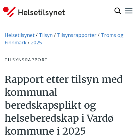
Vis søkef
Nav
Luk
Du er her:
Helsetilsynet
Tilsyn
Tilsynsrapporter
Troms og
Finnmark
2025
TILSYNSRAPPORT
Rapport etter tilsyn med
kommunal
beredskapsplikt og
helseberedskap i Vardø
kommune i 2025