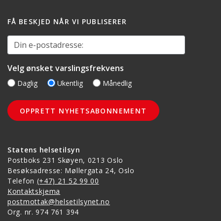
FÅ BESKJED NÅR VI PUBLISERER
Din e-postadresse:
Velg ønsket varslingsfrekvens
Daglig
Ukentlig
Månedlig
Statens helsetilsyn
Postboks 231 Skøyen, 0213 Oslo
Besøksadresse: Møllergata 24, Oslo
Telefon
(+47) 21 52 99 00
Kontaktskjema
postmottak@helsetilsynet.no
Org. nr. 974 761 394