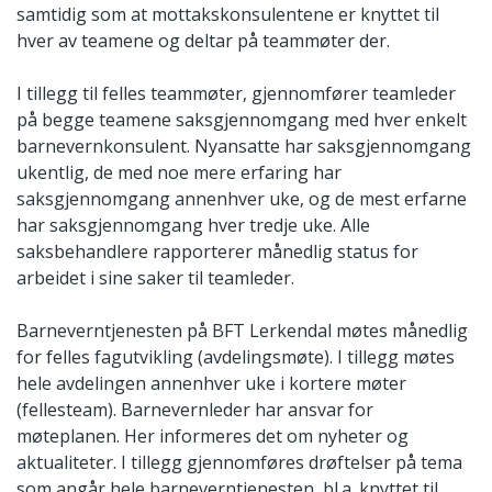
samtidig som at mottakskonsulentene er knyttet til
hver av teamene og deltar på teammøter der.
I tillegg til felles teammøter, gjennomfører teamleder
på begge teamene saksgjennomgang med hver enkelt
barnevernkonsulent. Nyansatte har saksgjennomgang
ukentlig, de med noe mere erfaring har
saksgjennomgang annenhver uke, og de mest erfarne
har saksgjennomgang hver tredje uke. Alle
saksbehandlere rapporterer månedlig status for
arbeidet i sine saker til teamleder.
Barneverntjenesten på BFT Lerkendal møtes månedlig
for felles fagutvikling (avdelingsmøte). I tillegg møtes
hele avdelingen annenhver uke i kortere møter
(fellesteam). Barnevernleder har ansvar for
møteplanen. Her informeres det om nyheter og
aktualiteter. I tillegg gjennomføres drøftelser på tema
som angår hele barneverntjenesten, bl.a. knyttet til