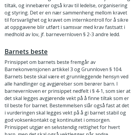
tiltak, og innebærer også krav til ledelse, organisering
og styring. Det er en nær sammenheng mellom kravet
til forsvarlighet og kravet om internkontroll for å sikre
at oppgavene blir utført i samsvar med krav fastsatt i
medhold av lov, jf. barnevernloven § 2-3 andre ledd.
Barnets beste
Prinsippet om barnets beste fremgår av
Barnekonvensjonen artikkel 3 og Grunnloven § 104.
Barnets beste skal være et grunnleggende hensyn ved
alle handlinger og avgjørelser som berører barn. I
barnevernloven er prinsippet nedfelt i § 4-1, som sier at
det skal legges avgjørende vekt på å finne tiltak som er
til beste for barnet. Bestemmelsen slår også fast at det
i vurderingen skal legges vekt på å gi barnet stabil og
god voksenkontakt og kontinuitet i omsorgen.
Prinsippet utgjør en selvstendig rettighet for hvert
barn, men det skal også vektlegges når andre