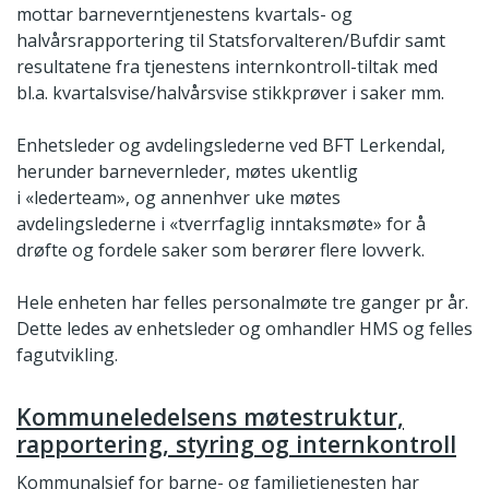
mottar barneverntjenestens kvartals- og
halvårsrapportering til Statsforvalteren/Bufdir samt
resultatene fra tjenestens internkontroll-tiltak med
bl.a. kvartalsvise/halvårsvise stikkprøver i saker mm.
Enhetsleder og avdelingslederne ved BFT Lerkendal,
herunder barnevernleder, møtes ukentlig
i «lederteam», og annenhver uke møtes
avdelingslederne i «tverrfaglig inntaksmøte» for å
drøfte og fordele saker som berører flere lovverk.
Hele enheten har felles personalmøte tre ganger pr år.
Dette ledes av enhetsleder og omhandler HMS og felles
fagutvikling.
Kommuneledelsens møtestruktur,
rapportering, styring og internkontroll
Kommunalsjef for barne- og familietjenesten har