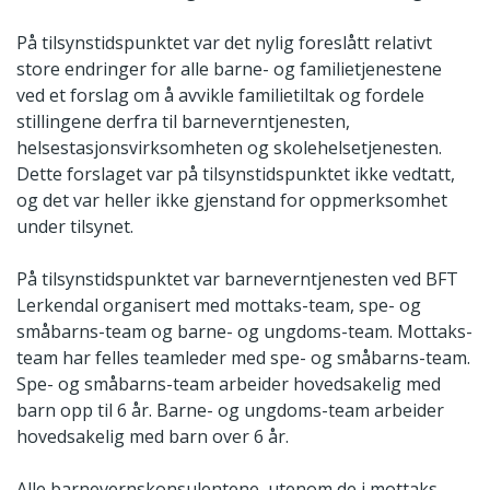
På tilsynstidspunktet var det nylig foreslått relativt
store endringer for alle barne- og familietjenestene
ved et forslag om å avvikle familietiltak og fordele
stillingene derfra til barneverntjenesten,
helsestasjonsvirksomheten og skolehelsetjenesten.
Dette forslaget var på tilsynstidspunktet ikke vedtatt,
og det var heller ikke gjenstand for oppmerksomhet
under tilsynet.
På tilsynstidspunktet var barneverntjenesten ved BFT
Lerkendal organisert med mottaks-team, spe- og
småbarns-team og barne- og ungdoms-team. Mottaks-
team har felles teamleder med spe- og småbarns-team.
Spe- og småbarns-team arbeider hovedsakelig med
barn opp til 6 år. Barne- og ungdoms-team arbeider
hovedsakelig med barn over 6 år.
Alle barnevernskonsulentene, utenom de i mottaks-