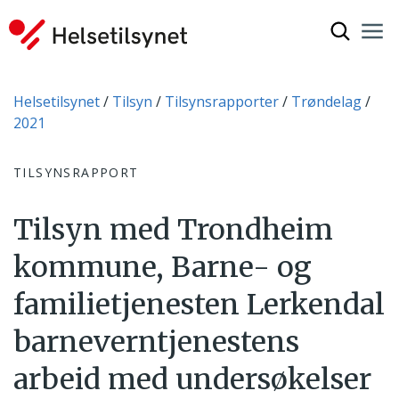
Vis søkef
Nav
Luk
Du er her:
Helsetilsynet
Tilsyn
Tilsynsrapporter
Trøndelag
2021
TILSYNSRAPPORT
Tilsyn med Trondheim
kommune, Barne- og
familietjenesten Lerkendal
barneverntjenestens
arbeid med undersøkelser