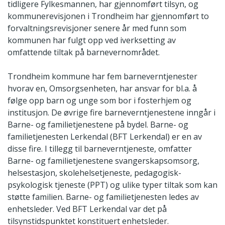
tidligere Fylkesmannen, har gjennomført tilsyn, og
kommunerevisjonen i Trondheim har gjennomført to
forvaltningsrevisjoner senere år med funn som
kommunen har fulgt opp ved iverksetting av
omfattende tiltak på barnevernområdet.
Trondheim kommune har fem barneverntjenester
hvorav en, Omsorgsenheten, har ansvar for bl.a. å
følge opp barn og unge som bor i fosterhjem og
institusjon. De øvrige fire barneverntjenestene inngår i
Barne- og familietjenestene på bydel. Barne- og
familietjenesten Lerkendal (BFT Lerkendal) er en av
disse fire. I tillegg til barneverntjeneste, omfatter
Barne- og familietjenestene svangerskapsomsorg,
helsestasjon, skolehelsetjeneste, pedagogisk-
psykologisk tjeneste (PPT) og ulike typer tiltak som kan
støtte familien. Barne- og familietjenesten ledes av
enhetsleder. Ved BFT Lerkendal var det på
tilsynstidspunktet konstituert enhetsleder.