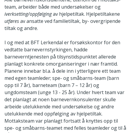
team, arbeider både med undersøkelser og
iverksetting/oppfølging
av hjelpetiltak. Hjelpetiltakene
utføres
av ansatte ved familietiltak, by- overgripende
tiltak og andre.
I og med at BFT Lerkendal er forsøkskontor for den
vedtatte barnevernstyrkingen, hadde
barneverntjenesten på tilsynstidspunktet allerede
planlagt konkrete omorganiseringer i nær framtid.
Planene innebar bl.a. å dele inn i ytterligere ett team
med egen teamleder; spe- og småbarns-team (barn
opp til 7 år), barneteam (barn 7 – 12 år) og
ungdomsteam (unge 13 - 25 år). Under hvert team var
det planlagt at noen barnevernkonsulenter skulle
arbeide utelukkende med undersøkelse og andre
utelukkende med oppfølging av hjelpetiltak.
Mottaksteam var planlagt fortsatt å knyttes opp til
spe- og småbarns-teamet med felles teamleder og til å