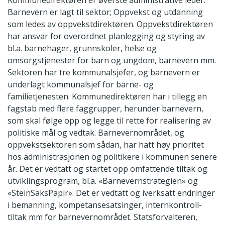
Kommunedirektøren er øverste administrative leder.
Barnevern er lagt til sektor; Oppvekst og utdanning
som ledes av oppvekstdirektøren. Oppvekstdirektøren
har ansvar for overordnet planlegging og styring av
bl.a. barnehager, grunnskoler, helse og
omsorgstjenester for barn og ungdom, barnevern mm.
Sektoren har tre kommunalsjefer, og barnevern er
underlagt kommunalsjef for barne- og
familietjenesten. Kommunedirektøren har i tillegg en
fagstab med flere faggrupper, herunder barnevern,
som skal følge opp og legge til rette for realisering av
politiske mål og vedtak. Barnevernområdet, og
oppvekstsektoren som sådan, har hatt høy prioritet
hos administrasjonen og politikere i kommunen senere
år. Det er vedtatt og startet opp omfattende tiltak og
utviklingsprogram, bl.a. «Barnevernstrategien» og
«SteinSaksPapir». Det er vedtatt og iverksatt endringer
i bemanning, kompetansesatsinger, internkontroll-
tiltak mm for barnevernområdet. Statsforvalteren,