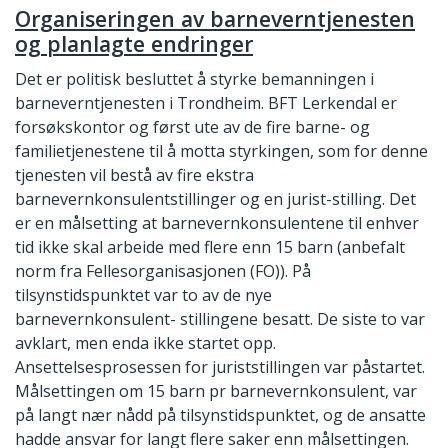
Organiseringen av barneverntjenesten
og planlagte endringer
Det er politisk besluttet å styrke bemanningen i
barneverntjenesten i Trondheim. BFT Lerkendal er
forsøkskontor og først ute av de fire barne- og
familietjenestene til å motta styrkingen, som for denne
tjenesten vil bestå av fire ekstra
barnevernkonsulentstillinger og en jurist-stilling. Det
er en målsetting at barnevernkonsulentene til enhver
tid ikke skal arbeide med flere enn 15 barn (anbefalt
norm fra Fellesorganisasjonen (FO)). På
tilsynstidspunktet var to av de nye
barnevernkonsulent- stillingene besatt. De siste to var
avklart, men enda ikke startet opp.
Ansettelsesprosessen for juriststillingen var påstartet.
Målsettingen om 15 barn pr barnevernkonsulent, var
på langt nær nådd på tilsynstidspunktet, og de ansatte
hadde ansvar for langt flere saker enn målsettingen.