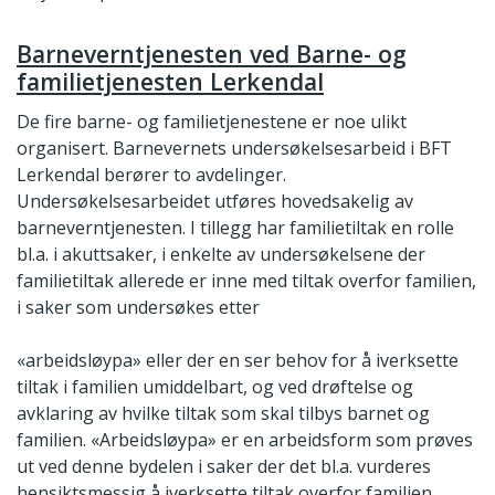
Barneverntjenesten ved Barne- og
familietjenesten Lerkendal
De fire barne- og familietjenestene er noe ulikt
organisert. Barnevernets undersøkelsesarbeid i BFT
Lerkendal berører to avdelinger.
Undersøkelsesarbeidet utføres hovedsakelig av
barneverntjenesten. I tillegg har familietiltak en rolle
bl.a. i akuttsaker, i enkelte av undersøkelsene der
familietiltak allerede er inne med tiltak overfor familien,
i saker som undersøkes etter
«arbeidsløypa» eller der en ser behov for å iverksette
tiltak i familien umiddelbart, og ved drøftelse og
avklaring av hvilke tiltak som skal tilbys barnet og
familien. «Arbeidsløypa» er en arbeidsform som prøves
ut ved denne bydelen i saker der det bl.a. vurderes
hensiktsmessig å iverksette tiltak overfor familien