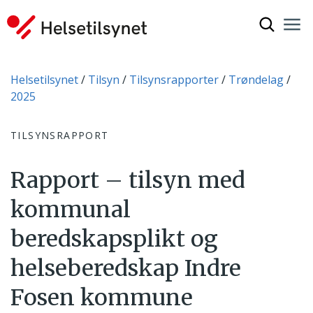
Vis søkef
Nav
Luk
Du er her:
Helsetilsynet
Tilsyn
Tilsynsrapporter
Trøndelag
2025
TILSYNSRAPPORT
Rapport – tilsyn med
kommunal
beredskapsplikt og
helseberedskap Indre
Fosen kommune