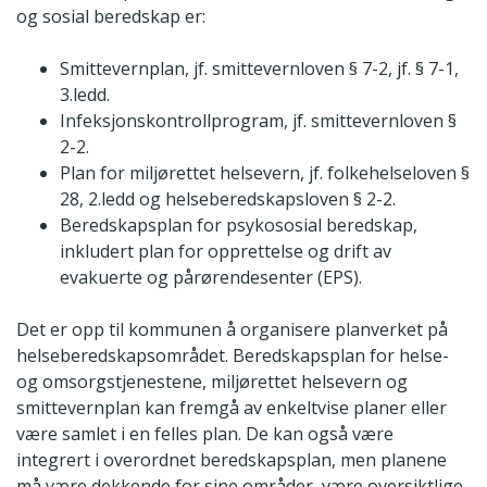
og sosial beredskap er:
Smittevernplan, jf. smittevernloven § 7-2, jf. § 7-1,
3.ledd.
Infeksjonskontrollprogram, jf. smittevernloven §
2-2.
Plan for miljørettet helsevern, jf. folkehelseloven §
28, 2.ledd og helseberedskapsloven § 2-2.
Beredskapsplan for psykososial beredskap,
inkludert plan for opprettelse og drift av
evakuerte og pårørendesenter (EPS).
Det er opp til kommunen å organisere planverket på
helseberedskapsområdet. Beredskapsplan for helse-
og omsorgstjenestene, miljørettet helsevern og
smittevernplan kan fremgå av enkeltvise planer eller
være samlet i en felles plan. De kan også være
integrert i overordnet beredskapsplan, men planene
må være dekkende for sine områder, være oversiktlige,