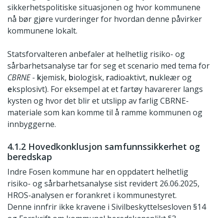
sikkerhetspolitiske situasjonen og hvor kommunene
nå bør gjøre vurderinger for hvordan denne påvirker
kommunene lokalt.
Statsforvalteren anbefaler at helhetlig risiko- og
sårbarhetsanalyse tar for seg et scenario med tema for
CBRNE
-
k
jemisk,
b
iologisk,
r
adioaktivt,
n
ukleær og
e
ksplosivt). For eksempel at et fartøy havarerer langs
kysten og hvor det blir et utslipp av farlig CBRNE-
materiale som kan komme til å ramme kommunen og
innbyggerne.
4.1.2 Hovedkonklusjon samfunnssikkerhet og
beredskap
Indre Fosen kommune har en oppdatert helhetlig
risiko- og sårbarhetsanalyse sist revidert 26.06.2025,
HROS-analysen er forankret i kommunestyret.
Denne innfrir ikke kravene i Sivilbeskyttelsesloven §14