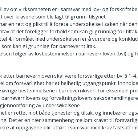
oll av om virksomheten er i samsvar med lov- og forskriftsbe
t over kravene som ble lagt til grunn i tilsynet.
r en rett og plikt til å foreta undersøkelse i saken når den
anta» at det foreligger forhold som kan gi grunnlag for tiltak
tel 4. Formålet med undersøkelsen er å vurdere og konklud
som kan gi grunnlag for barneverntiltak.
lsen følger av lovbestemmelser i barnevernloven (bvl) og fo
ak etter barnevernloven skal være forsvarlige etter bvl § 1-4.
l om forsvarlighet har et helhetlig utgangspunkt. Innholdet
vrige bestemmelsene i barnevernloven, for eksempel pri
de barnevernlovens og forvaltningslovens saksbehandlingsregl
g gjennomføring av undersøkelsene.
et er rettet mot både tjenester og tiltak, og innebærer også 
ing. Det er en nær sammenheng mellom kravet til forsvarli
ikre at oppgavene blir utført i samsvar med krav fastsatt i me