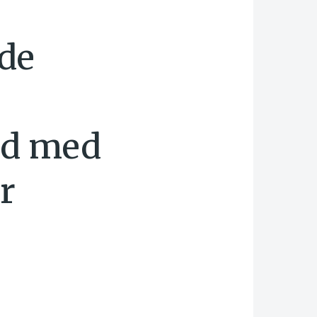
de
id med
r