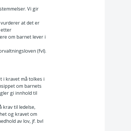
stemmelser. Vi gir
 vurderer at det er
 etter
ere om barnet lever i
rvaltningsloven (fvl).
 i kravet må tolkes i
nsippet om barnets
er gi innhold til
krav til ledelse,
ghet og kravet om
dhold av lov, jf. bvl