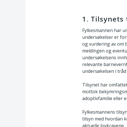
1. Tilsynet
Fylkesmannen har un
undersøkelser er for
og vurdering av om b
meldingen og eventue
undersøkelsens innho
relevante barnevernf
undersøkelsen i tråd
Tilsynet har omfatt
mottok bekymringsmel
adoptivfamilie eller
Fylkesmannens tilsy
tilsyn med hvordan 
aktuelle lovkravene.