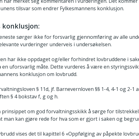
 har merket seg kommentaren i vurderingen. Det kommer 
unens tilsvar som endrer Fylkesmannens konklusjon.
 konklusjon:
neste sørger ikke for forsvarlig gjennomføring av alle und
levante vurderinger underveis i undersøkelsen.
ten har ikke oppdaget og/eller forhindret lovbruddene i sa
en uforsvarlig måte. Dette vurderes å være en styringssvi
mannens konklusjon om lovbrudd.
valtningsloven § 11d, jf. Barnevernloven §§ 1-4, 4-1 og 2-1 
ften § 4 bokstav f, g og h.
prinsippet om god forvaltningsskikk å sørge for tilstrekkeli
t man kan gjøre rede for hva som er gjort i saken og begrun
brudd vises det til kapittel 6 «Oppfølging av påpekte lovbru