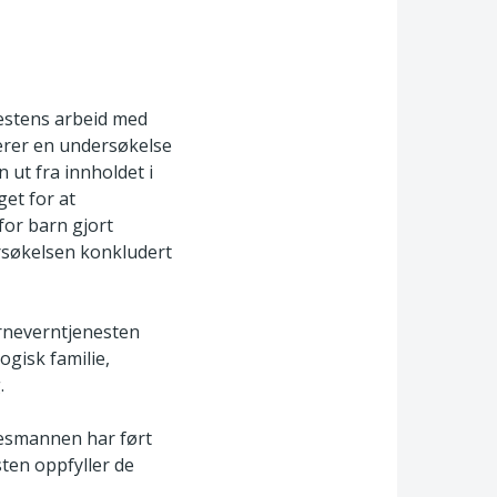
estens arbeid med
ærer en undersøkelse
ut fra innholdet i
et for at
for barn gjort
ersøkelsen konkludert
rneverntjenesten
gisk familie,
.
kesmannen har ført
ten oppfyller de