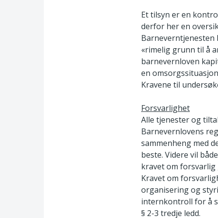
Et tilsyn er en kontr
derfor her en oversik
Barneverntjenesten ha
«rimelig grunn til å 
barnevernloven kapit
en omsorgssituasjon 
Kravene til undersøke
Forsvarlighet
Alle tjenester og tilt
Barnevernlovens rege
sammenheng med de ø
beste. Videre vil bå
kravet om forsvarli
Kravet om forsvarligh
organisering og styr
internkontroll for å s
§ 2-3 tredje ledd.