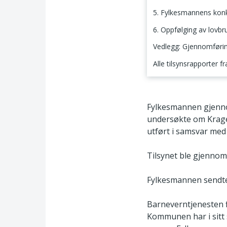
5. Fylkesmannens kon
6. Oppfølging av lovbr
Vedlegg: Gjennomføring
Alle tilsynsrapporter f
1. Tilsynets tema o
Fylkesmannen gjennom
undersøkte om Krage
utført i samsvar med 
Tilsynet ble gjennomf
Fylkesmannen sendte
Barneverntjenesten f
Kommunen har i sitt 