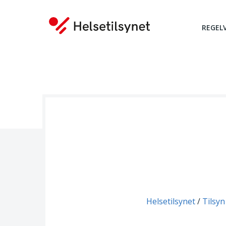
REGEL
Du er her:
Helsetilsynet
Tilsyn