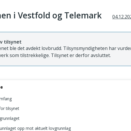
en i Vestfold og Telemark
04.12.20
v tilsynet
synet ble det avdekt lovbrudd. Tilsynsmyndigheten har vurder
verk som tilstrekkelige. Tilsynet er derfor avsluttet.
se
omfang
or tilsynet
agrunnlaget
runnlaget opp mot aktuelt lovgrunnlag