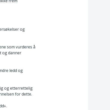
ikke frem
ersøkelser og
kene som vurderes å
kt og danner
andre ledd og
g og etterrettelig
nelsen for dette.
dd».