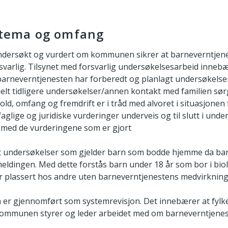
s tema og omfang
dersøkt og vurdert om kommunen sikrer at barneverntjen
svarlig. Tilsynet med forsvarlig undersøkelsesarbeid inneb
arneverntjenesten har forberedt og planlagt undersøkelsen 
lt tidligere undersøkelser/annen kontakt med familien sørg
ld, omfang og fremdrift er i tråd med alvoret i situasjonen 
aglige og juridiske vurderinger underveis og til slutt i und
 med de vurderingene som er gjort
et undersøkelser som gjelder barn som bodde hjemme da ba
dingen. Med dette forstås barn under 18 år som bor i biolo
 er plassert hos andre uten barneverntjenestens medvirkning
n er gjennomført som systemrevisjon. Det innebærer at fyl
kommunen styrer og leder arbeidet med om barneverntjenes