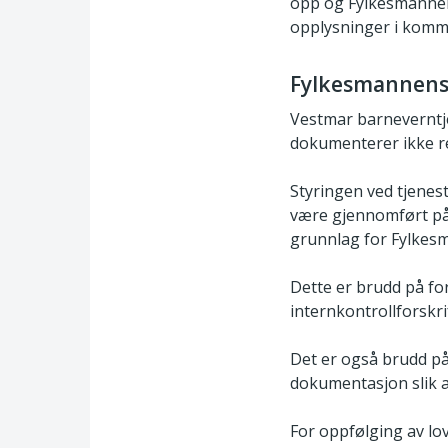
opp og Fylkesmannen
opplysninger i komm
Fylkesmannens
Vestmar barneverntje
dokumenterer ikke re
Styringen ved tjenes
være gjennomført på 
grunnlag for Fylkes
Dette er brudd på for
internkontrollforskri
Det er også brudd på 
dokumentasjon slik a
For oppfølging av lov