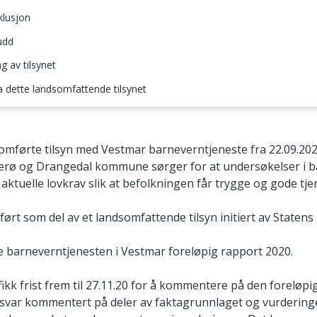
klusjon
udd
 av tilsynet
ra dette landsomfattende tilsynet
g omfang
førte tilsyn med Vestmar barneverntjeneste fra 22.09.2020 
rø og Drangedal kommune sørger for at undersøkelser i b
aktuelle lovkrav slik at befolkningen får trygge og gode tje
ørt som del av et landsomfattende tilsyn initiert av Statens 
 barneverntjenesten i Vestmar foreløpig rapport 2020.
ikk frist frem til 27.11.20 for å kommentere på den foreløpi
svar kommentert på deler av faktagrunnlaget og vurderingen.