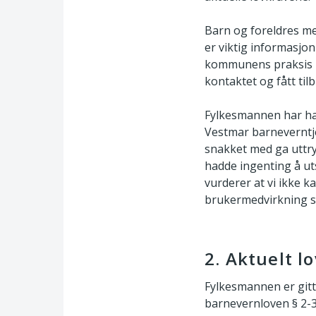
Barn og foreldres m
er viktig informasjon
kommunens praksis nå
kontaktet og fått ti
Fylkesmannen har ha
Vestmar barneverntje
snakket med ga uttr
hadde ingenting å u
vurderer at vi ikke 
brukermedvirkning si
2. Aktuelt l
Fylkesmannen er gitt
barnevernloven § 2-3