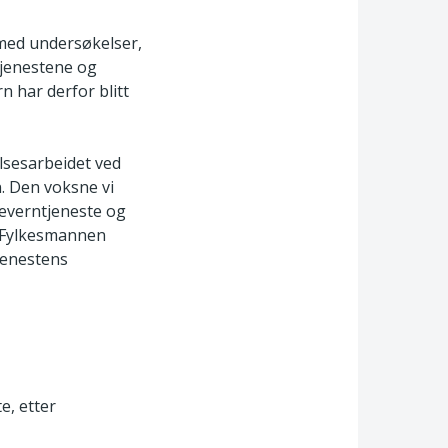
med undersøkelser,
tjenestene og
 har derfor blitt
lsesarbeidet ved
. Den voksne vi
everntjeneste og
. Fylkesmannen
jenestens
e, etter