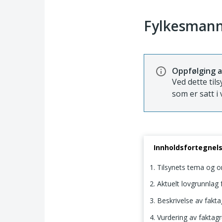
Fylkesmann
Oppfølging a
Ved dette til
som er satt i 
Innholdsfortegnel
1. Tilsynets tema og 
2. Aktuelt lovgrunnlag f
3. Beskrivelse av fakt
4. Vurdering av faktag