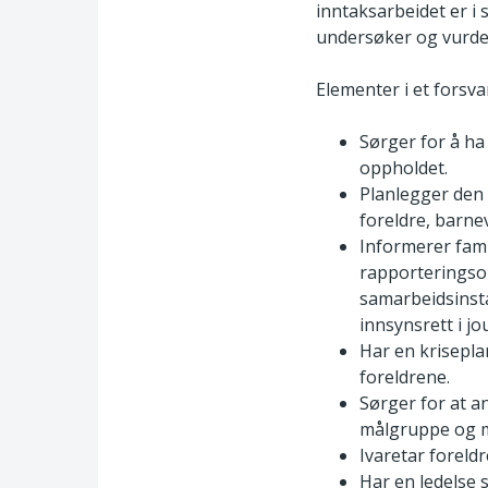
inntaksarbeidet er i
undersøker og vurder
Elementer i et forsva
Sørger for å ha 
oppholdet.
Planlegger den 
foreldre, barne
Informerer fami
rapporteringso
samarbeidsinsta
innsynsrett i j
Har en krisepla
foreldrene.
Sørger for at a
målgruppe og må
Ivaretar foreld
Har en ledelse 