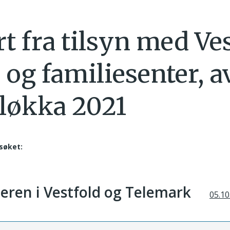
t fra tilsyn med Ve
 og familiesenter, a
løkka 2021
søket:
teren i Vestfold og Telemark
05.10