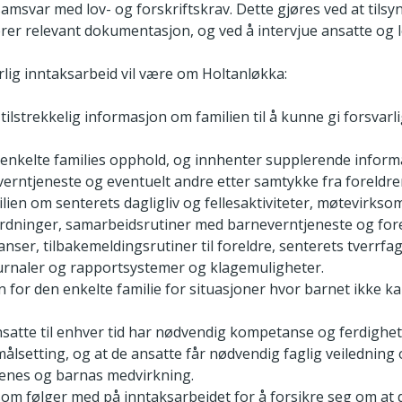
 samsvar med lov- og forskriftskrav. Dette gjøres ved at til
er relevant dokumentasjon, og ved å intervjue ansatte og l
rlig inntaksarbeid vil være om Holtanløkka:
tilstrekkelig informasjon om familien til å kunne gi forsvarl
enkelte families opphold, og innhenter supplerende inform
verntjeneste og eventuelt andre etter samtykke fra foreldre
lien om senterets dagligliv og fellesaktiviteter, møtevirkso
rdninger, samarbeidsrutiner med barneverntjeneste og fore
nser, tilbakemeldingsrutiner til foreldre, senterets tverrfag
ournaler og rapportsystemer og klagemuligheter.
n for den enkelte familie for situasjoner hvor barnet ikke ka
nsatte til enhver tid har nødvendig kompetanse og ferdighet
lsetting, og at de ansatte får nødvendig faglig veiledning
renes og barnas medvirkning.
som følger med på inntaksarbeidet for å forsikre seg om at