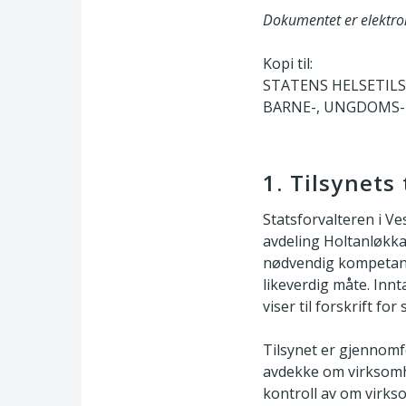
Dokumentet er elektro
Kopi til:
STATENS HELSETILS
BARNE-, UNGDOMS- 
1. Tilsynet
Statsforvalteren i V
avdeling Holtanløkka
nødvendig kompetanse 
likeverdig måte. Innt
viser til forskrift fo
Tilsynet er gjennomf
avdekke om virksomhe
kontroll av om virks