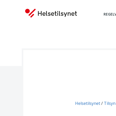
REGEL
Du er her:
Helsetilsynet
Tilsyn