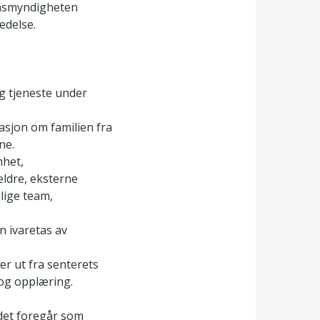
synsmyndigheten
edelse.
ig tjeneste under
asjon om familien fra
ne.
mhet,
ldre, eksterne
lige team,
n ivaretas av
er ut fra senterets
 og opplæring.
 det foregår som