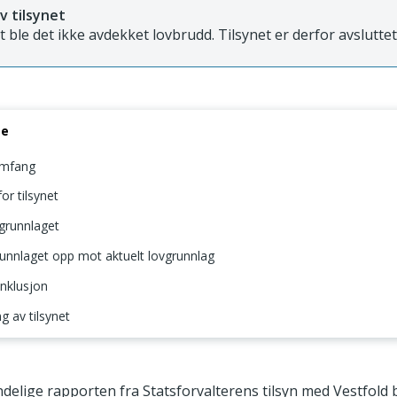
v tilsynet
et ble det ikke avdekket lovbrudd. Tilsynet er derfor avsluttet
se
omfang
or tilsynet
agrunnlaget
runnlaget opp mot aktuelt lovgrunnlag
onklusjon
 av tilsynet
g omfang
ndelige rapporten fra Statsforvalterens tilsyn med Vestfold