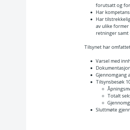
forutsatt og for
Har kompetanse 
Har tilstrekkel
av ulike former
retninger samt
Tilsynet har omfattet
Varsel med inn
Dokumentasjon 
Gjennomgang a
Tilsynsbesøk 10
Åpningsm
Totalt sek
Gjennomga
Sluttmøte gjenn