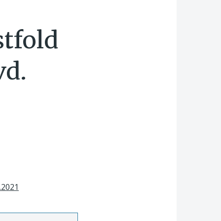
stfold
vd.
.2021