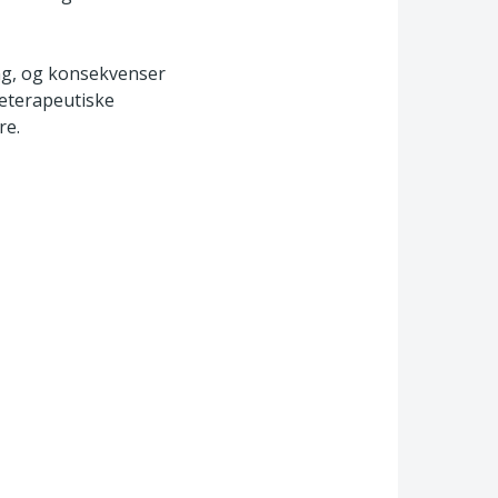
ng, og konsekvenser
ieterapeutiske
re.