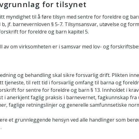
ovgrunnlag for tilsynet
itt myndighet til å føre tilsyn med sentre for foreldre og bar
b, jf. barnevernloven § 5-7. Tilsynsansvar, utøvelse og form
orskrift for foreldre og barn kapitel 5.
roll av om virksomheten er i samsvar med lov- og forskriftsb
ledning og behandling skal sikre forsvarlig drift. Plikten inn
tt tjeneste, til rett tid i forsvarlig omfang til barna og for
orskrift for sentre for foreldre og barn § 13. Innholdet i krave
i anerkjent faglig praksis i barnevernet, fagkunnskap fra
ner, faglige retningslinjer og generelle samfunnsetiske nor
ære et grunnleggende hensyn ved alle handlinger som berøre
.