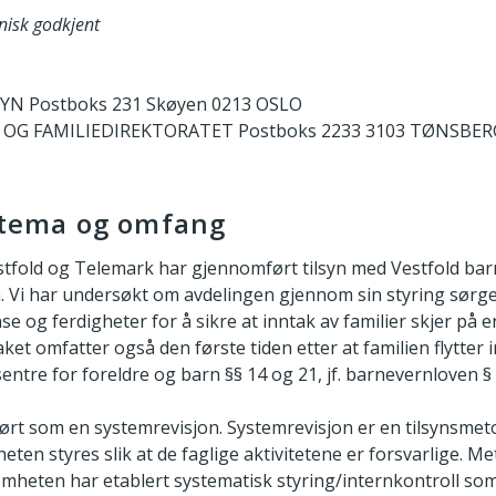
nisk godkjent
YN Postboks 231 Skøyen 0213 OSLO
OG FAMILIEDIREKTORATET Postboks 2233 3103 TØNSBER
s tema og omfang
estfold og Telemark har gjennomført tilsyn med Vestfold bar
. Vi har undersøkt om avdelingen gjennom sin styring sørge
og ferdigheter for å sikre at inntak av familier skjer på en
aket omfatter også den første tiden etter at familien flytter i
r sentre for foreldre og barn §§ 14 og 21, jf. barnevernloven § 
ørt som en systemrevisjon. Systemrevisjon er en tilsynsmet
ten styres slik at de faglige aktivitetene er forsvarlige. 
omheten har etablert systematisk styring/internkontroll som