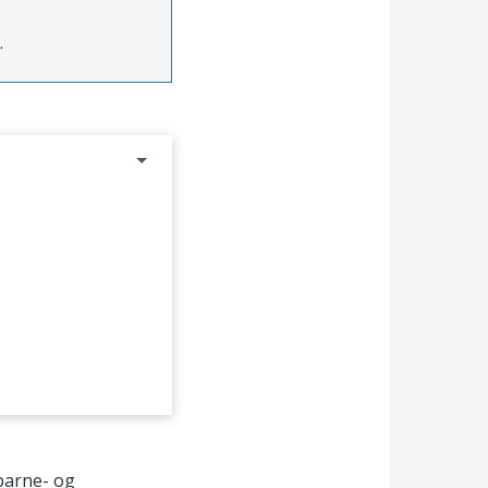
.
 barne- og