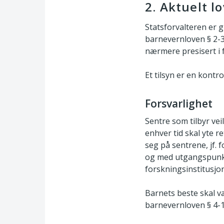
2. Aktuelt l
Statsforvalteren er g
barnevernloven § 2-3 
nærmere presisert i f
Et tilsyn er en kont
Forsvarlighet
Sentre som tilbyr vei
enhver tid skal yte re
seg på sentrene, jf. f
og med utgangspunkt 
forskningsinstitusjo
Barnets beste skal v
barnevernloven § 4-1