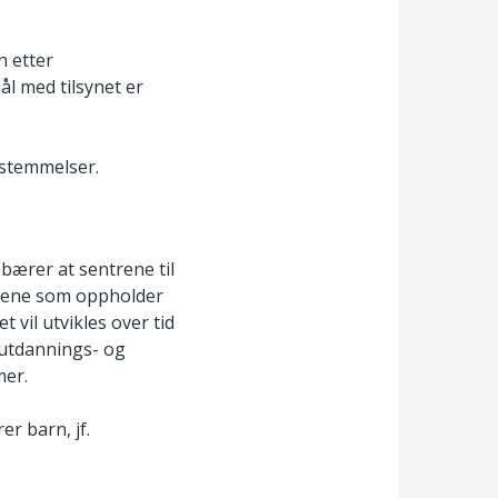
n etter
ål med tilsynet er
estemmelser.
ebærer at sentrene til
eldrene som oppholder
t vil utvikles over tid
 utdannings- og
mer.
r barn, jf.