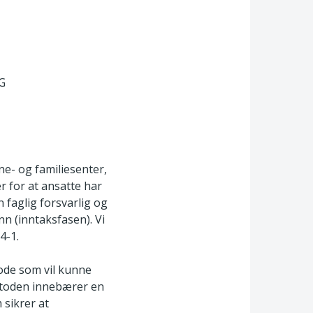
G
ne- og familiesenter,
r for at ansatte har
 faglig forsvarlig og
nn (inntaksfasen). Vi
4-1.
ode som vil kunne
Metoden innebærer en
 sikrer at