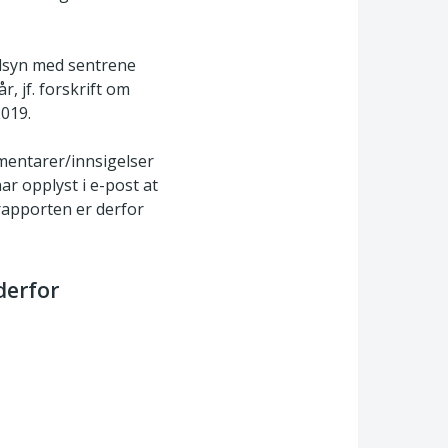
tilsyn med sentrene
, jf. forskrift om
2019.
mmentarer/innsigelser
ar opplyst i e-post at
rapporten er derfor
derfor