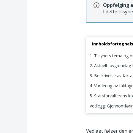
Oppfølging a
I dette tilsyn
Innholdsfortegnel
1. Tilsynets tema og 
2. Aktuelt lovgrunnlag f
3. Beskrivelse av fakt
4. Vurdering av faktag
5. Statsforvalterens k
Vedlegg: Gjennomføring
1. Tilsynets tema o
Vedlagt følger den e