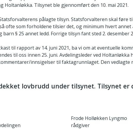
ng Holtanløkka. Tilsynet ble gjennomført den 10. mai 2021.
 Statsforvalterens pålagte tilsyn. Statsforvalteren skal føre 
så ofte som forholdene tilsier det, og minimum hvert annet år
g barn § 25 annet ledd. Forrige tilsyn fant sted 2. desember 
tkast til rapport av 14. juni 2021, ba vi om at eventuelle ko
endes til oss innen 25. juni. Avdelingsleder ved Holtanløkka h
kommentarer/innsigelser til faktagrunnlaget. Den vedlagte 
dekket lovbrudd under tilsynet. Tilsynet er 
Frode Holløkken Lyngmo
vdelingen
rådgiver