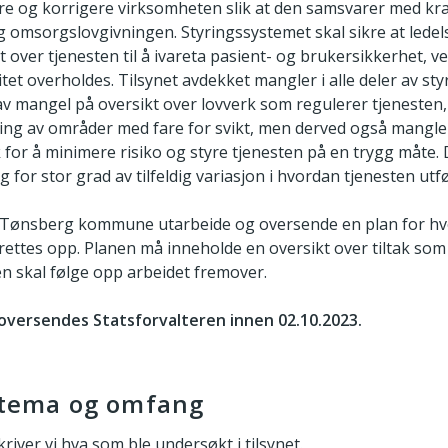
 og korrigere virksomheten slik at den samsvarer med krav f
 omsorgslovgivningen. Styringssystemet skal sikre at ledels
over tjenesten til å ivareta pasient- og brukersikkerhet, ved
itet overholdes. Tilsynet avdekket mangler i alle deler av st
av mangel på oversikt over lovverk som regulerer tjenesten
ing av områder med fare for svikt, men derved også mangler 
k for å minimere risiko og styre tjenesten på en trygg måte. D
g for stor grad av tilfeldig variasjon i hvordan tjenesten utf
r Tønsberg kommune utarbeide og oversende en plan for h
al rettes opp. Planen må inneholde en oversikt over tiltak som
n skal følge opp arbeidet fremover.
 oversendes Statsforvalteren innen 02.10.2023.
s tema og omfang
kriver vi hva som ble undersøkt i tilsynet.