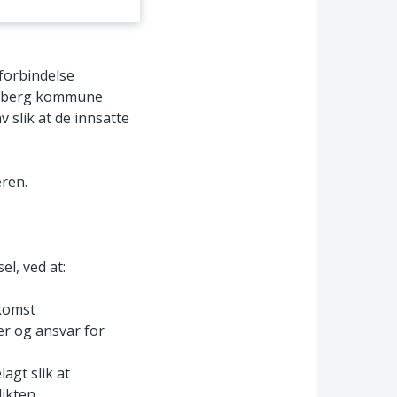
forbindelse
ønsberg kommune
v slik at de innsatte
eren.
l, ved at:
nkomst
er og ansvar for
agt slik at
likten