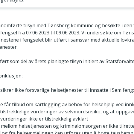
styringssystem
ennomførte tilsyn med Tønsberg kommune og besøkte i den 
 fengsel fra 07.06.2023 til 09.06.2023. Vi undersøkte om T
enestene i fengselet blir utført i samsvar med aktuelle lovkra
enester.
ørt som del av årets planlagte tilsyn initiert av Statsforvalt
nklusjon:
er ikke forsvarlige helsetjenester til innsatte i Sem fengse
tte får tilbud om kartlegging av behov for helsehjelp ved in
 tilstrekkelige vurderinger av selvmordsrisiko, og at oppgav
urderinger ikke er tilstrekkelig avklart
ellom helsetjenesten og kriminalomsorgen er ikke tilrettel
l og fra helseavdelingen kan utføres uten å bryte taushetsp