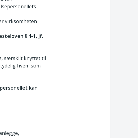
elsepersonellets
erer virksomheten
teloven § 4-1, jf.
særskilt knyttet til
utydelig hvem som
epersonellet kan
lanlegge,