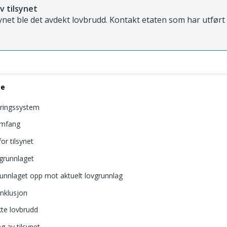
v tilsynet
synet ble det avdekt lovbrudd. Kontakt etaten som har utført 
se
ringssystem
omfang
or tilsynet
agrunnlaget
runnlaget opp mot aktuelt lovgrunnlag
onklusjon
kte lovbrudd
 av tilsynet