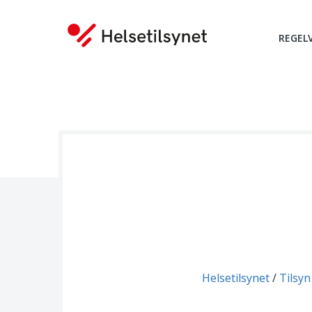
REGEL
Du er her:
Helsetilsynet
Tilsyn