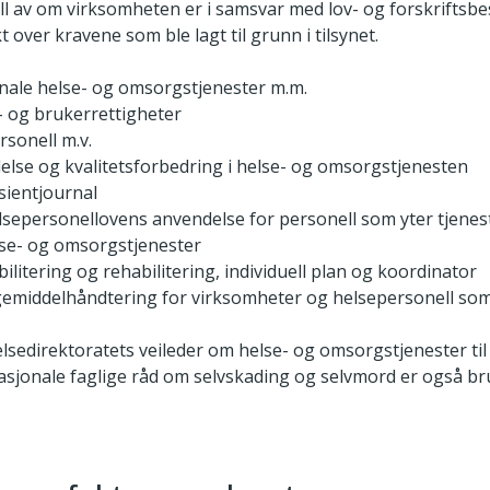
oll av om virksomheten er i samsvar med lov- og forskriftsbe
t over kravene som ble lagt til grunn i tilsynet.
le helse- og omsorgstjenester m.m.
- og brukerrettigheter
sonell m.v.
delse og kvalitetsforbedring i helse- og omsorgstjenesten
sientjournal
lsepersonellovens anvendelse for personell som yter tjenes
e- og omsorgstjenester
ilitering og rehabilitering, individuell plan og koordinator
gemiddelhåndtering for virksomheter og helsepersonell som
elsedirektoratets veileder om helse- og omsorgstjenester til 
asjonale faglige råd om selvskading og selvmord er også br