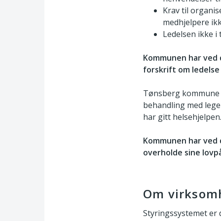
Krav til organi
medhjelpere ikk
Ledelsen ikke i
Kommunen har ved de
forskrift om ledelse
Tønsberg kommune sik
behandling med legem
har gitt helsehjelpen
Kommunen har ved de
overholde sine lovpål
Om virksomh
Styringssystemet er d