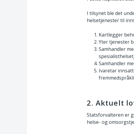
I tilsynet ble det u
helsetjenester til in
Kartlegger beho
Yter tjenester 
Samhandler med
spesialisthelse
Samhandler med
Ivaretar innsatt
fremmedspråkl
2. Aktuelt l
Statsforvalteren er 
helse- og omsorgstje