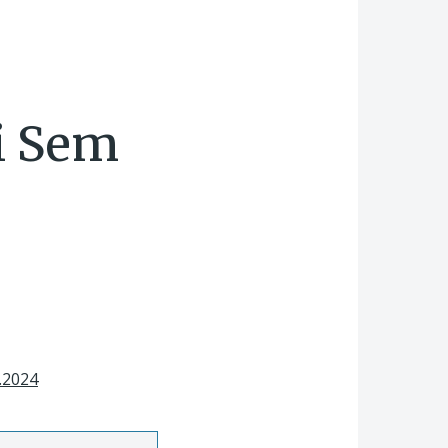
 i Sem
.2024