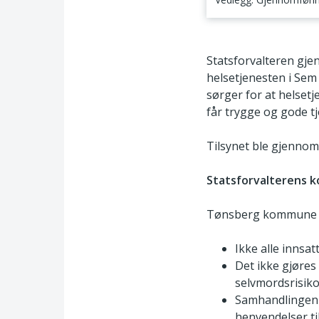
Om virksomhetens 
Statsforvalteren gj
helsetjenesten i Sem
sørger for at helsetj
får trygge og gode tj
Tilsynet ble gjennomf
Statsforvalterens
ko
Tønsberg kommune sikr
Ikke alle innsa
Det ikke gjøres
selvmordsrisikov
Samhandlingen m
henvendelser ti