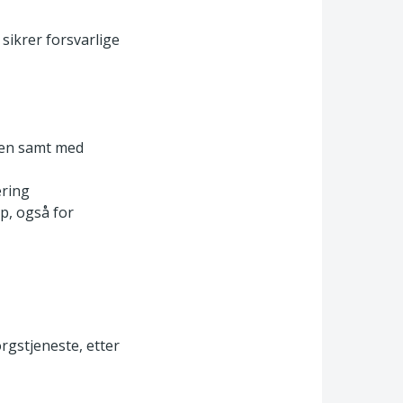
sikrer forsvarlige
ten samt med
ering
lp, også for
rgstjeneste, etter