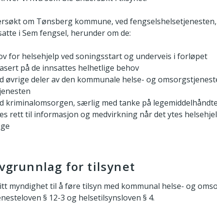
ndersøkt om Tønsberg kommune, ved fengselshelsetjenesten, 
nsatte i Sem fengsel, herunder om de:
v for helsehjelp ved soningsstart og underveis i forløpet
basert på de innsattes helhetlige behov
 øvrige deler av den kommunale helse- og omsorgstjenes
tjenesten
 kriminalomsorgen, særlig med tanke på legemiddelhåndt
es rett til informasjon og medvirkning når det ytes helsehje
ige
ovgrunnlag for tilsynet
gitt myndighet til å føre tilsyn med kommunal helse- og omso
nesteloven § 12-3 og helsetilsynsloven § 4.