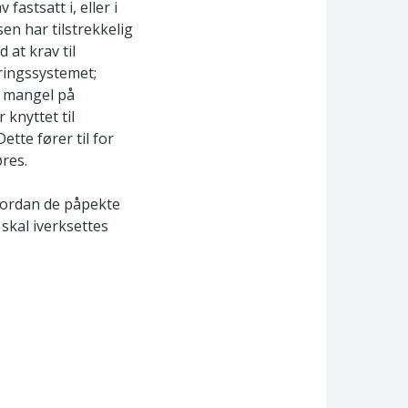
astsatt i, eller i
en har tilstrekkelig
 at krav til
yringssystemet;
, mangel på
knyttet til
ette fører til for
øres.
vordan de påpekte
 skal iverksettes