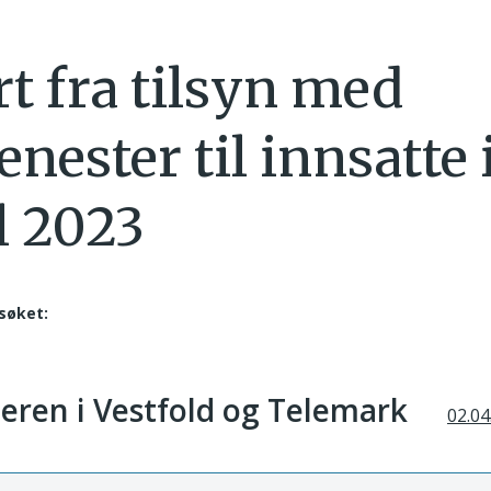
t fra tilsyn med
enester til innsatte
l 2023
søket:
teren i Vestfold og Telemark
02.04