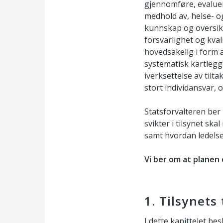
gjennomføre, evaluere
medhold av, helse- og
kunnskap og oversikt 
forsvarlighet og kval
hovedsakelig i form 
systematisk kartlegg
iverksettelse av tilta
stort individansvar, o
Statsforvalteren be
svikter i tilsynet sk
samt hvordan ledelse
Vi ber om at planen
1. Tilsynet
I dette kapittelet bes