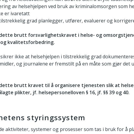
sering av helsehjelpen ved bruk av kriminalomsorgen som h
e er ivaretatt
 tilstrekkelig grad planlegger, utfører, evaluerer og korrig
tte brutt forsvarlighetskravet i helse- og omsorgstjenes
 og kvalitetsforbedring.
rer ikke at helsehjelpen i tilstrekkelig grad dokumenteres, 
idler, og journalene er fremstilt på en måte som gjør det 
.
tte brutt kravet til å organisere tjenesten slik at hels
agte plikter, jf. helsepersonelloven § 16, jf. §§ 39 og 40.
etens styringssystem
e aktiviteter, systemer og prosesser som tas i bruk for å p