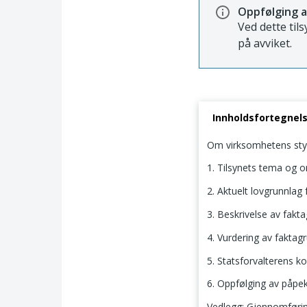
Oppfølging a
Ved dette til
på avviket.
Innholdsfortegnel
Om virksomhetens sty
1. Tilsynets tema og 
2. Aktuelt lovgrunnlag f
3. Beskrivelse av fakt
4. Vurdering av faktag
5. Statsforvalterens k
6. Oppfølging av påpe
Vedlegg: Gjennomføring