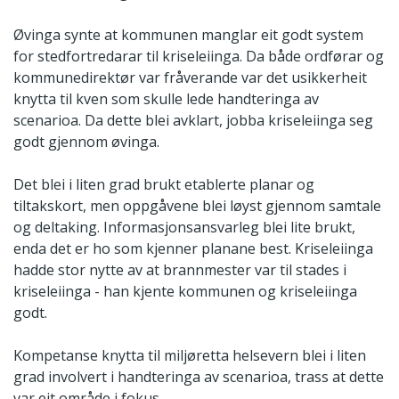
Øvinga synte at kommunen manglar eit godt system
for stedfortredarar til kriseleiinga. Da både ordførar og
kommunedirektør var fråverande var det usikkerheit
knytta til kven som skulle lede handteringa av
scenarioa. Da dette blei avklart, jobba kriseleiinga seg
godt gjennom øvinga.
Det blei i liten grad brukt etablerte planar og
tiltakskort, men oppgåvene blei løyst gjennom samtale
og deltaking. Informasjonsansvarleg blei lite brukt,
enda det er ho som kjenner planane best. Kriseleiinga
hadde stor nytte av at brannmester var til stades i
kriseleiinga - han kjente kommunen og kriseleiinga
godt.
Kompetanse knytta til miljøretta helsevern blei i liten
grad involvert i handteringa av scenarioa, trass at dette
var eit område i fokus.