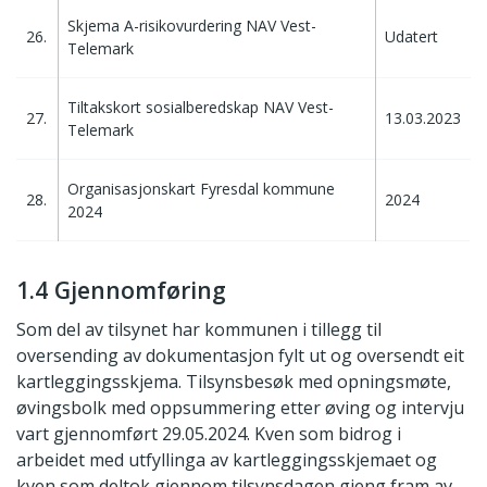
Skjema A-risikovurdering NAV Vest-
26.
Udatert
Telemark
Tiltakskort sosialberedskap NAV Vest-
27.
13.03.2023
Telemark
Organisasjonskart Fyresdal kommune
28.
2024
2024
1.4 Gjennomføring
Som del av tilsynet har kommunen i tillegg til
oversending av dokumentasjon fylt ut og oversendt eit
kartleggingsskjema. Tilsynsbesøk med opningsmøte,
øvingsbolk med oppsummering etter øving og intervju
vart gjennomført 29.05.2024. Kven som bidrog i
arbeidet med utfyllinga av kartleggingsskjemaet og
kven som deltok gjennom tilsynsdagen gjeng fram av