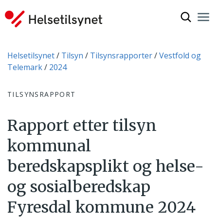
Vis søkef
Nav
Luk
Du er her:
Helsetilsynet
Tilsyn
Tilsynsrapporter
Vestfold og
Telemark
2024
TILSYNSRAPPORT
Rapport etter tilsyn
kommunal
beredskapsplikt og helse-
og sosialberedskap
Fyresdal kommune 2024