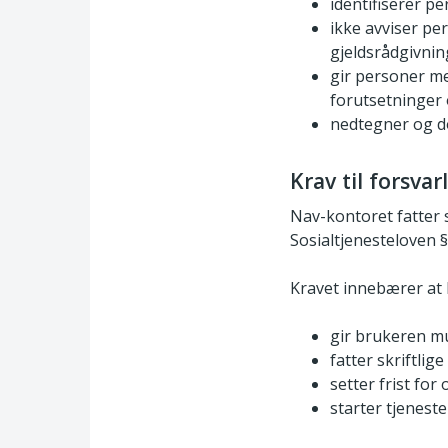
identifiserer p
ikke avviser pe
gjeldsrådgivnin
gir personer me
forutsetninger o
nedtegner og d
Krav til forsva
Nav-kontoret fatter s
Sosialtjenesteloven §
Kravet innebærer a
gir brukeren mu
fatter skriftli
setter frist fo
starter tjenest