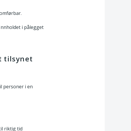
nomførbar.
Innholdet i pålegget
 tilsynet
l personer i en
 riktig tid