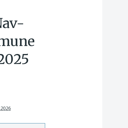
Nav-
mmune
2025
.2026