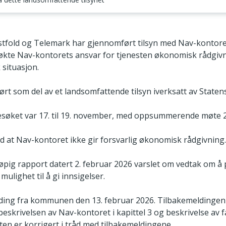
 hvordan vi har gjennomført tilsynet
estfold og Telemark har gjennomført tilsyn med Nav-kontore
te Nav-kontorets ansvar for tjenesten økonomisk rådgivni
situasjon.
rt som del av et landsomfattende tilsyn iverksatt av Statens
besøket var 17. til 19. november, med oppsummerende møte 
d at Nav-kontoret ikke gir forsvarlig økonomisk rådgivning.
pig rapport datert 2. februar 2026 varslet om vedtak om å 
mulighet til å gi innsigelser.
ding fra kommunen den 13. februar 2026. Tilbakemeldingen 
beskrivelsen av Nav-kontoret i kapittel 3 og beskrivelse av 
rten er korrigert i tråd med tilbakemeldingene.