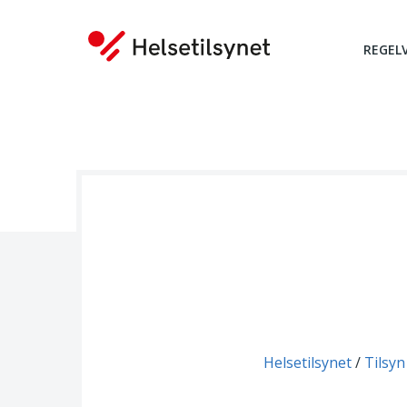
REGEL
Du er her:
Helsetilsynet
Tilsyn