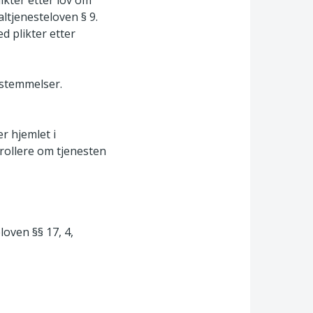
altjenesteloven § 9.
 plikter etter
estemmelser.
r hjemlet i
ntrollere om tjenesten
loven §§ 17, 4,