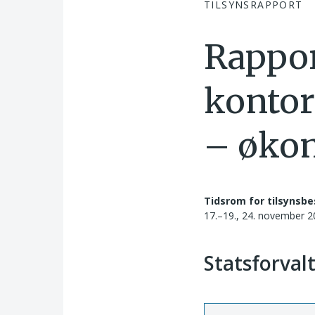
TILSYNSRAPPORT
Rappor
kontor
– økon
Tidsrom for tilsynsbe
17.–19., 24. november 
Statsforval