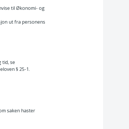
vise til Økonomi- og
jon ut fra personens
 tid, se
eloven § 25-1.
g om saken haster