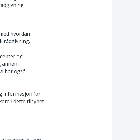
rådgivning
n med hvordan
k rådgivning.
menter og
g annen
Vi har også
g informasjon for
re i dette tilsynet.
ikter etter lov om