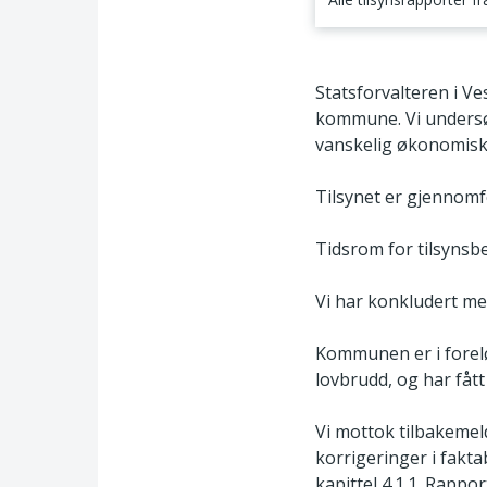
1 Tilsynets tema og
Statsforvalteren i V
kommune. Vi undersøk
vanskelig økonomisk 
Tilsynet er gjennomfø
Tidsrom for tilsyns
Vi har konkludert me
Kommunen er i forelø
lovbrudd, og har fått 
Vi mottok tilbakemel
korrigeringer i fakta
kapittel 4.1.1. Rappo