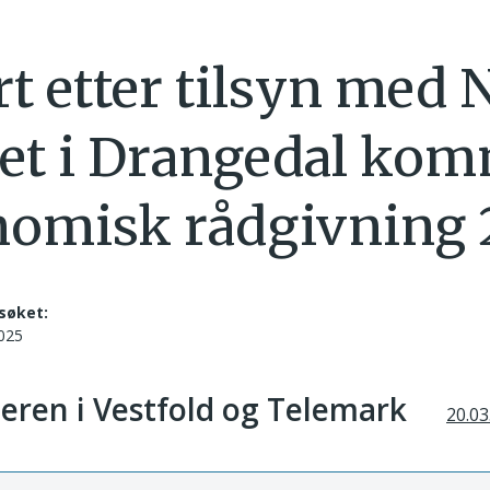
t etter tilsyn med 
et i Drangedal ko
omisk rådgivning 
søket:
2025
teren i Vestfold og Telemark
20.03