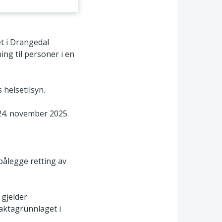
t i Drangedal
ng til personer i en
 helsetilsyn.
24. november 2025.
pålegge retting av
gjelder
faktagrunnlaget i