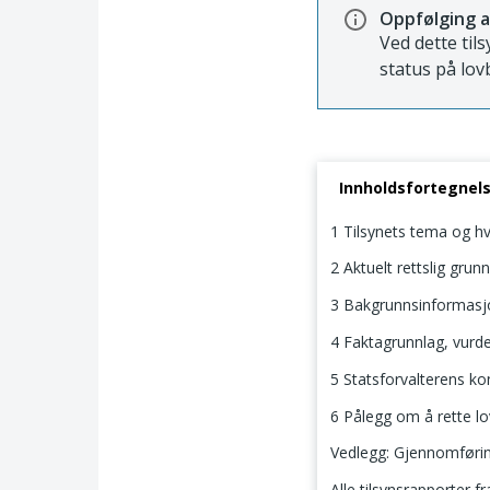
Oppfølging a
Ved dette til
status på lov
Innholdsfortegnel
1 Tilsynets tema og hv
2 Aktuelt rettslig grunn
3 Bakgrunnsinformas
4 Faktagrunnlag, vurde
5 Statsforvalterens ko
6 Pålegg om å rette l
Vedlegg: Gjennomføring
Alle tilsynsrapporter f