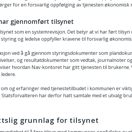
rger for en forsvarlig oppfølging av tjenesten økonomisk 
har gjennomført tilsynet
lsynet som en systemrevisjon. Det betyr at vi har ført tilsy
ring og ledelse oppfyller kravene til forsvarlig økonomis
masjon ved å gå gjennom styringsdokumenter som plandoku
ivelser, og resultatdokumenter som vedtak, journalnoter o
ser hvordan Nav-kontoret har gitt tjenesten til brukerne. 
 ledere.
om og erfaringer med tjenestetilbudet i kommunen er vikti
Statsforvalteren har derfor hatt samtale med et utvalg bruke
ttslig grunnlag for tilsynet
myndighet til å føre tilsyn med kommunens oppfyllelse av pl