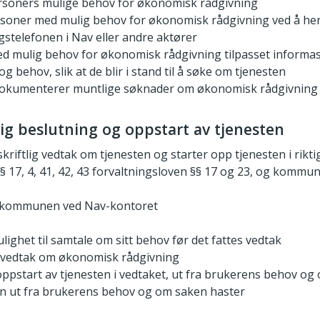
ersoners mulige behov for økonomisk rådgivning
rsoner med mulig behov for økonomisk rådgivning ved å hen
gstelefonen i Nav eller andre aktører
d mulig behov for økonomisk rådgivning tilpasset informas
g behov, slik at de blir i stand til å søke om tjenesten
okumenterer muntlige søknader om økonomisk rådgivning
rlig beslutning og oppstart av tjenesten
kriftlig vedtak om tjenesten og starter opp tjenesten i riktig
§ 17, 4, 41, 42, 43 forvaltningsloven §§ 17 og 23, og kommun
t kommunen ved Nav-kontoret
lighet til samtale om sitt behov før det fattes vedtak
ge vedtak om økonomisk rådgivning
r oppstart av tjenesten i vedtaket, ut fra brukerens behov o
en ut fra brukerens behov og om saken haster