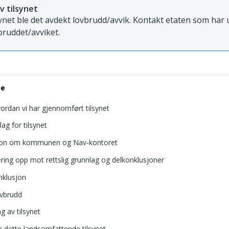
v tilsynet
synet ble det avdekt lovbrudd/avvik. Kontakt etaten som har u
bruddet/avviket.
se
ordan vi har gjennomført tilsynet
lag for tilsynet
jon om kommunen og Nav-kontoret
ring opp mot rettslig grunnlag og delkonklusjoner
nklusjon
ovbrudd
 av tilsynet
ra dette landsomfattende tilsynet