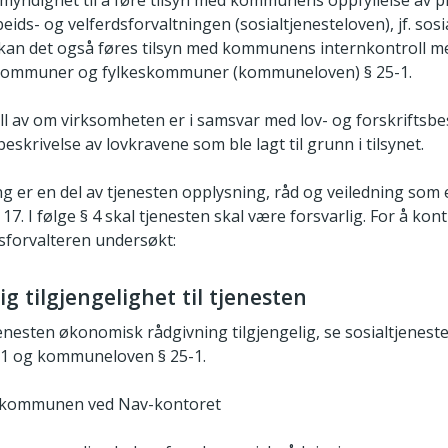
beids- og velferdsforvaltningen (sosialtjenesteloven), jf. sosi
an det også føres tilsyn med kommunens internkontroll med
 om kommuner og fylkeskommuner (kommuneloven) § 25-1.
roll av om virksomheten er i samsvar med lov- og forskriftsb
eskrivelse av lovkravene som ble lagt til grunn i tilsynet.
 er en del av tjenesten opplysning, råd og veiledning som e
 17. I følge § 4 skal tjenesten skal være forsvarlig. For å ko
tsforvalteren undersøkt:
lig tilgjengelighet til tjenesten
nesten økonomisk rådgivning tilgjengelig, se sosialtjeneste
 11 og kommuneloven § 25-1.
t kommunen ved Nav-kontoret