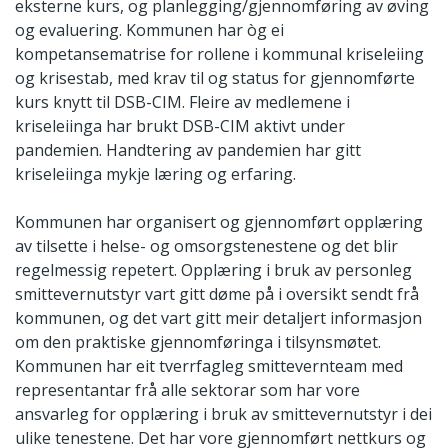
eksterne kurs, og planlegging/gjennomføring av øving
og evaluering. Kommunen har òg ei
kompetansematrise for rollene i kommunal kriseleiing
og krisestab, med krav til og status for gjennomførte
kurs knytt til DSB-CIM. Fleire av medlemene i
kriseleiinga har brukt DSB-CIM aktivt under
pandemien. Handtering av pandemien har gitt
kriseleiinga mykje læring og erfaring.
Kommunen har organisert og gjennomført opplæring
av tilsette i helse- og omsorgstenestene og det blir
regelmessig repetert. Opplæring i bruk av personleg
smittevernutstyr vart gitt døme på i oversikt sendt frå
kommunen, og det vart gitt meir detaljert informasjon
om den praktiske gjennomføringa i tilsynsmøtet.
Kommunen har eit tverrfagleg smittevernteam med
representantar frå alle sektorar som har vore
ansvarleg for opplæring i bruk av smittevernutstyr i dei
ulike tenestene. Det har vore gjennomført nettkurs og