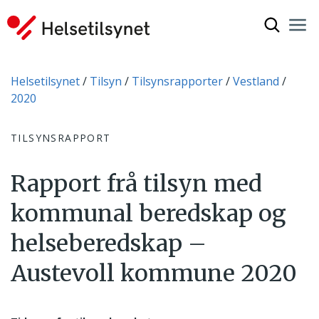
Vis søkef
Nav
Luk
Du er her:
Helsetilsynet
Tilsyn
Tilsynsrapporter
Vestland
2020
TILSYNSRAPPORT
Rapport frå tilsyn med
kommunal beredskap og
helseberedskap –
Austevoll kommune 2020