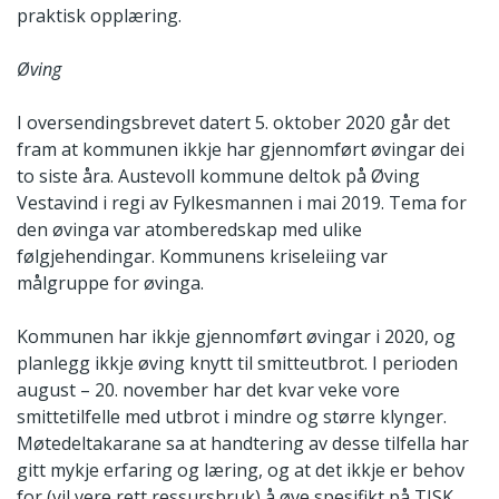
praktisk opplæring.
Øving
I oversendingsbrevet datert 5. oktober 2020 går det
fram at kommunen ikkje har gjennomført øvingar dei
to siste åra. Austevoll kommune deltok på Øving
Vestavind i regi av Fylkesmannen i mai 2019. Tema for
den øvinga var atomberedskap med ulike
følgjehendingar. Kommunens kriseleiing var
målgruppe for øvinga.
Kommunen har ikkje gjennomført øvingar i 2020, og
planlegg ikkje øving knytt til smitteutbrot. I perioden
august – 20. november har det kvar veke vore
smittetilfelle med utbrot i mindre og større klynger.
Møtedeltakarane sa at handtering av desse tilfella har
gitt mykje erfaring og læring, og at det ikkje er behov
for (vil vere rett ressursbruk) å øve spesifikt på TISK