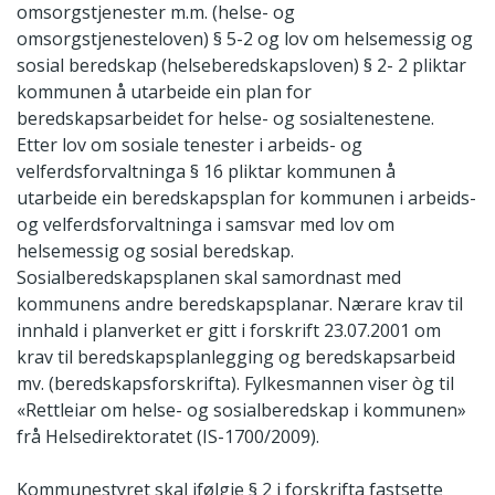
omsorgstjenester m.m. (helse- og
omsorgstjenesteloven) § 5-2 og lov om helsemessig og
sosial beredskap (helseberedskapsloven) § 2- 2 pliktar
kommunen å utarbeide ein plan for
beredskapsarbeidet for helse- og sosialtenestene.
Etter lov om sosiale tenester i arbeids- og
velferdsforvaltninga § 16 pliktar kommunen å
utarbeide ein beredskapsplan for kommunen i arbeids-
og velferdsforvaltninga i samsvar med lov om
helsemessig og sosial beredskap.
Sosialberedskapsplanen skal samordnast med
kommunens andre beredskapsplanar. Nærare krav til
innhald i planverket er gitt i forskrift 23.07.2001 om
krav til beredskapsplanlegging og beredskapsarbeid
mv. (beredskapsforskrifta). Fylkesmannen viser òg til
«Rettleiar om helse- og sosialberedskap i kommunen»
frå Helsedirektoratet (IS-1700/2009).
Kommunestyret skal ifølgje § 2 i forskrifta fastsette