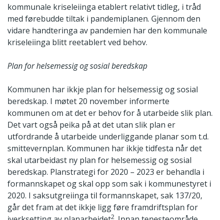
kommunale kriseleiinga etablert relativt tidleg, i tråd
med førebudde tiltak i pandemiplanen. Gjennom den
vidare handteringa av pandemien har den kommunale
kriseleiinga blitt reetablert ved behov.
Plan for helsemessig og sosial beredskap
Kommunen har ikkje plan for helsemessig og sosial
beredskap. I møtet 20 november informerte
kommunen om at det er behov for å utarbeide slik plan.
Det vart også peika på at det utan slik plan er
utfordrande å utarbeide underliggande planar som t.d.
smittevernplan. Kommunen har ikkje tidfesta når det
skal utarbeidast ny plan for helsemessig og sosial
beredskap. Planstrategi for 2020 – 2023 er behandla i
formannskapet og skal opp som sak i kommunestyret i
2020. I saksutgreiinga til formannskapet, sak 137/20,
går det fram at det ikkje ligg føre framdriftsplan for
2
iverksetting av planarbeidet
. Innan tenesteområde