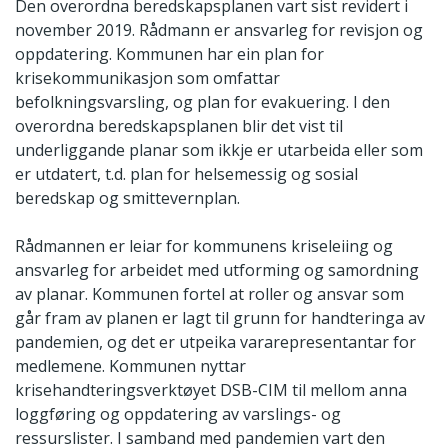
Den overordna beredskapsplanen vart sist revidert i
november 2019. Rådmann er ansvarleg for revisjon og
oppdatering. Kommunen har ein plan for
krisekommunikasjon som omfattar
befolkningsvarsling, og plan for evakuering. I den
overordna beredskapsplanen blir det vist til
underliggande planar som ikkje er utarbeida eller som
er utdatert, t.d. plan for helsemessig og sosial
beredskap og smittevernplan.
Rådmannen er leiar for kommunens kriseleiing og
ansvarleg for arbeidet med utforming og samordning
av planar. Kommunen fortel at roller og ansvar som
går fram av planen er lagt til grunn for handteringa av
pandemien, og det er utpeika vararepresentantar for
medlemene. Kommunen nyttar
krisehandteringsverktøyet DSB-CIM til mellom anna
loggføring og oppdatering av varslings- og
ressurslister. I samband med pandemien vart den