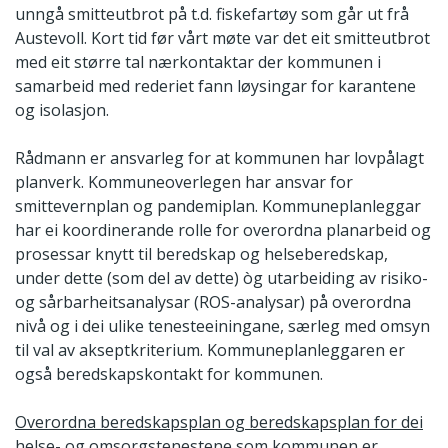
unngå smitteutbrot på t.d. fiskefartøy som går ut frå
Austevoll. Kort tid før vårt møte var det eit smitteutbrot
med eit større tal nærkontaktar der kommunen i
samarbeid med rederiet fann løysingar for karantene
og isolasjon.
Rådmann er ansvarleg for at kommunen har lovpålagt
planverk. Kommuneoverlegen har ansvar for
smittevernplan og pandemiplan. Kommuneplanleggar
har ei koordinerande rolle for overordna planarbeid og
prosessar knytt til beredskap og helseberedskap,
under dette (som del av dette) òg utarbeiding av risiko-
og sårbarheitsanalysar (ROS-analysar) på overordna
nivå og i dei ulike tenesteeiningane, særleg med omsyn
til val av akseptkriterium. Kommuneplanleggaren er
også beredskapskontakt for kommunen.
Overordna beredskapsplan og beredskapsplan for dei
helse- og omsorgstenestene som kommunen er