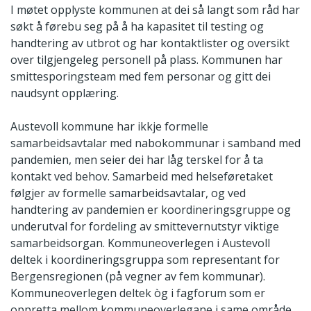
I møtet opplyste kommunen at dei så langt som råd har
søkt å førebu seg på å ha kapasitet til testing og
handtering av utbrot og har kontaktlister og oversikt
over tilgjengeleg personell på plass. Kommunen har
smittesporingsteam med fem personar og gitt dei
naudsynt opplæring.
Austevoll kommune har ikkje formelle
samarbeidsavtalar med nabokommunar i samband med
pandemien, men seier dei har låg terskel for å ta
kontakt ved behov. Samarbeid med helseføretaket
følgjer av formelle samarbeidsavtalar, og ved
handtering av pandemien er koordineringsgruppe og
underutval for fordeling av smittevernutstyr viktige
samarbeidsorgan. Kommuneoverlegen i Austevoll
deltek i koordineringsgruppa som representant for
Bergensregionen (på vegner av fem kommunar).
Kommuneoverlegen deltek òg i fagforum som er
oppretta mellom kommuneoverlegane i same område.