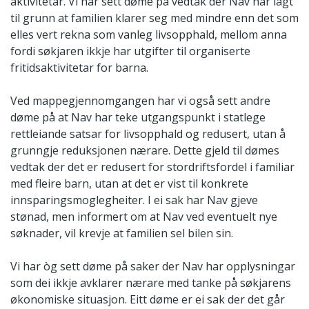
aktivitetar. Vi har sett døme på vedtak der Nav har lagt
til grunn at familien klarer seg med mindre enn det som
elles vert rekna som vanleg livsopphald, mellom anna
fordi søkjaren ikkje har utgifter til organiserte
fritidsaktivitetar for barna.
Ved mappegjennomgangen har vi også sett andre
døme på at Nav har teke utgangspunkt i statlege
rettleiande satsar for livsopphald og redusert, utan å
grunngje reduksjonen nærare. Dette gjeld til dømes
vedtak der det er redusert for stordriftsfordel i familiar
med fleire barn, utan at det er vist til konkrete
innsparingsmoglegheiter. I ei sak har Nav gjeve
stønad, men informert om at Nav ved eventuelt nye
søknader, vil krevje at familien sel bilen sin.
Vi har òg sett døme på saker der Nav har opplysningar
som dei ikkje avklarer nærare med tanke på søkjarens
økonomiske situasjon. Eitt døme er ei sak der det går