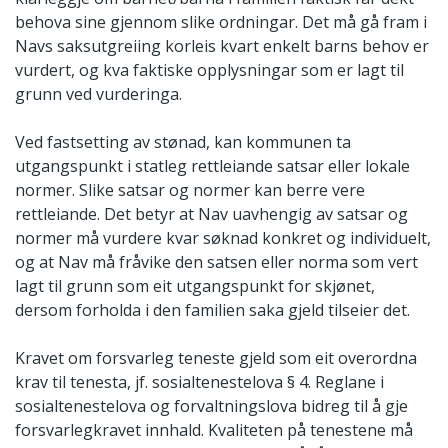
behova sine gjennom slike ordningar. Det må gå fram i
Navs saksutgreiing korleis kvart enkelt barns behov er
vurdert, og kva faktiske opplysningar som er lagt til
grunn ved vurderinga.
Ved fastsetting av stønad, kan kommunen ta
utgangspunkt i statleg rettleiande satsar eller lokale
normer. Slike satsar og normer kan berre vere
rettleiande. Det betyr at Nav uavhengig av satsar og
normer må vurdere kvar søknad konkret og individuelt,
og at Nav må fråvike den satsen eller norma som vert
lagt til grunn som eit utgangspunkt for skjønet,
dersom forholda i den familien saka gjeld tilseier det.
Kravet om forsvarleg teneste gjeld som eit overordna
krav til tenesta, jf. sosialtenestelova § 4. Reglane i
sosialtenestelova og forvaltningslova bidreg til å gje
forsvarlegkravet innhald. Kvaliteten på tenestene må