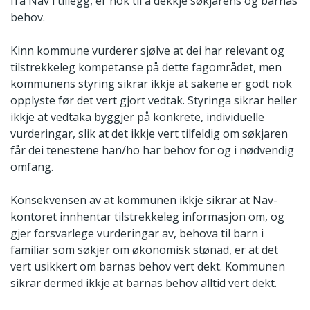
frå Nav i tillegg, er nok til å dekkje søkjarens og barnas
behov.
Kinn kommune vurderer sjølve at dei har relevant og
tilstrekkeleg kompetanse på dette fagområdet, men
kommunens styring sikrar ikkje at sakene er godt nok
opplyste før det vert gjort vedtak. Styringa sikrar heller
ikkje at vedtaka byggjer på konkrete, individuelle
vurderingar, slik at det ikkje vert tilfeldig om søkjaren
får dei tenestene han/ho har behov for og i nødvendig
omfang.
Konsekvensen av at kommunen ikkje sikrar at Nav-
kontoret innhentar tilstrekkeleg informasjon om, og
gjer forsvarlege vurderingar av, behova til barn i
familiar som søkjer om økonomisk stønad, er at det
vert usikkert om barnas behov vert dekt. Kommunen
sikrar dermed ikkje at barnas behov alltid vert dekt.