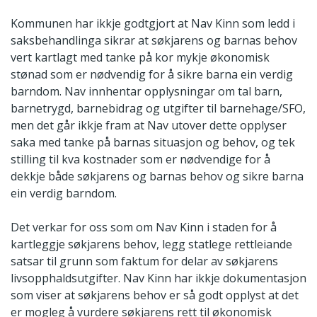
Kommunen har ikkje godtgjort at Nav Kinn som ledd i
saksbehandlinga sikrar at søkjarens og barnas behov
vert kartlagt med tanke på kor mykje økonomisk
stønad som er nødvendig for å sikre barna ein verdig
barndom. Nav innhentar opplysningar om tal barn,
barnetrygd, barnebidrag og utgifter til barnehage/SFO,
men det går ikkje fram at Nav utover dette opplyser
saka med tanke på barnas situasjon og behov, og tek
stilling til kva kostnader som er nødvendige for å
dekkje både søkjarens og barnas behov og sikre barna
ein verdig barndom.
Det verkar for oss som om Nav Kinn i staden for å
kartleggje søkjarens behov, legg statlege rettleiande
satsar til grunn som faktum for delar av søkjarens
livsopphaldsutgifter. Nav Kinn har ikkje dokumentasjon
som viser at søkjarens behov er så godt opplyst at det
er mogleg å vurdere søkjarens rett til økonomisk