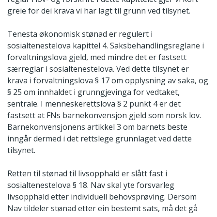
greie for dei krava vi har lagt til grunn ved tilsynet.
Tenesta økonomisk stønad er regulert i
sosialtenestelova kapittel 4. Saksbehandlingsreglane i
forvaltningslova gjeld, med mindre det er fastsett
særreglar i sosialtenestelova. Ved dette tilsynet er
krava i forvaltningslova § 17 om opplysning av saka, og
§ 25 om innhaldet i grunngjevinga for vedtaket,
sentrale. I menneskerettslova § 2 punkt 4 er det
fastsett at FNs barnekonvensjon gjeld som norsk lov.
Barnekonvensjonens artikkel 3 om barnets beste
inngår dermed i det rettslege grunnlaget ved dette
tilsynet.
Retten til stønad til livsopphald er slått fast i
sosialtenestelova § 18. Nav skal yte forsvarleg
livsopphald etter individuell behovsprøving. Dersom
Nav tildeler stønad etter ein bestemt sats, må det gå