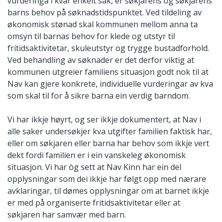
vurderinga i kvar enkelt sak, er søkjarens og søkjarens
barns behov på søknadstidspunktet. Ved tildeling av
økonomisk stønad skal kommunen mellom anna ta
omsyn til barnas behov for klede og utstyr til
fritidsaktivitetar, skuleutstyr og trygge bustadforhold.
Ved behandling av søknader er det derfor viktig at
kommunen utgreier familiens situasjon godt nok til at
Nav kan gjere konkrete, individuelle vurderingar av kva
som skal til for å sikre barna ein verdig barndom.
Vi har ikkje høyrt, og ser ikkje dokumentert, at Nav i
alle saker undersøkjer kva utgifter familien faktisk har,
eller om søkjaren eller barna har behov som ikkje vert
dekt fordi familien er i ein vanskeleg økonomisk
situasjon. Vi har òg sett at Nav Kinn har ein del
opplysningar som dei ikkje har følgt opp med nærare
avklaringar, til dømes opplysningar om at barnet ikkje
er med på organiserte fritidsaktivitetar eller at
søkjaren har samvær med barn.