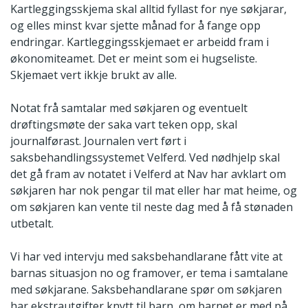
Kartleggingsskjema skal alltid fyllast for nye søkjarar,
og elles minst kvar sjette månad for å fange opp
endringar. Kartleggingsskjemaet er arbeidd fram i
økonomiteamet. Det er meint som ei hugseliste.
Skjemaet vert ikkje brukt av alle.
Notat frå samtalar med søkjaren og eventuelt
drøftingsmøte der saka vart teken opp, skal
journalførast. Journalen vert ført i
saksbehandlingssystemet Velferd. Ved nødhjelp skal
det gå fram av notatet i Velferd at Nav har avklart om
søkjaren har nok pengar til mat eller har mat heime, og
om søkjaren kan vente til neste dag med å få stønaden
utbetalt.
Vi har ved intervju med saksbehandlarane fått vite at
barnas situasjon no og framover, er tema i samtalane
med søkjarane. Saksbehandlarane spør om søkjaren
har ekstrautgifter knytt til barn, om barnet er med på