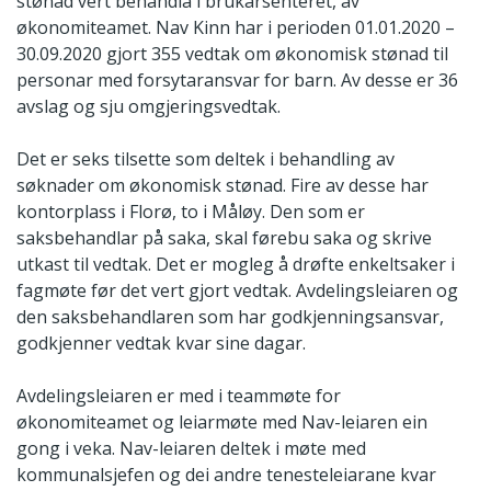
stønad vert behandla i brukarsenteret, av
økonomiteamet. Nav Kinn har i perioden 01.01.2020 –
30.09.2020 gjort 355 vedtak om økonomisk stønad til
personar med forsytaransvar for barn. Av desse er 36
avslag og sju omgjeringsvedtak.
Det er seks tilsette som deltek i behandling av
søknader om økonomisk stønad. Fire av desse har
kontorplass i Florø, to i Måløy. Den som er
saksbehandlar på saka, skal førebu saka og skrive
utkast til vedtak. Det er mogleg å drøfte enkeltsaker i
fagmøte før det vert gjort vedtak. Avdelingsleiaren og
den saksbehandlaren som har godkjenningsansvar,
godkjenner vedtak kvar sine dagar.
Avdelingsleiaren er med i teammøte for
økonomiteamet og leiarmøte med Nav-leiaren ein
gong i veka. Nav-leiaren deltek i møte med
kommunalsjefen og dei andre tenesteleiarane kvar