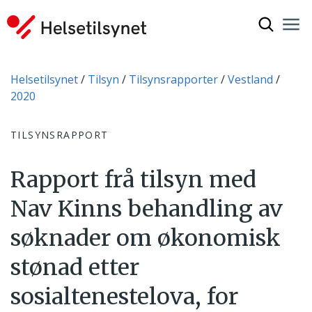
Vis søkef
Nav
Luk
Du er her:
Helsetilsynet
Tilsyn
Tilsynsrapporter
Vestland
2020
TILSYNSRAPPORT
Rapport frå tilsyn med
Nav Kinns behandling av
søknader om økonomisk
stønad etter
sosialtenestelova, for