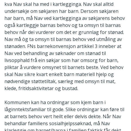
kva Nav skal ha med i kartlegginga. Nav skal alltid
undersøkje om søkjaren har barn. Dersom søkjaren
har barn, må Nav ved kartlegginga av søkjarens behov
også kartleggje barnas behov og ta omsyn til barnas
behov når dei vurderer om det er grunnlag for stønad.
Nav må òg ta omsyn til barnas behov ved utmåling av
stønaden. FNs barnekonvensjon artikkel 3 inneber at
Nav ved behandling av søknader om stønad til
livsopphald frå ein søkjar som har omsorg for barn,
pliktar å vurdere omsynet til barnets beste. Ved behov
skal Nav sikre kvart enkelt barn materiell hjelp og
nødvendige støttetiltak, særleg med omsyn til mat,
klede, fritidsaktivitetar og bustad.
Kommunen kan ha ordningar som kjem barn i
låginntektsfamiliar til gode. Slike ordningar kan føre til
at barnets behov vert heilt eller delvis dekte. Når Nav
behandlar familiens sosialhjelpssøknad, må Nav
klarleggje om barnet/barna i familien faktisk får dekt