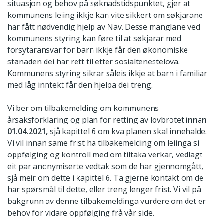
situasjon og behov på søknadstidspunktet, gjer at
kommunens leiing ikkje kan vite sikkert om søkjarane
har fått nødvendig hjelp av Nav. Desse manglane ved
kommunens styring kan føre til at søkjarar med
forsytaransvar for barn ikkje får den økonomiske
stønaden dei har rett til etter sosialtenestelova.
Kommunens styring sikrar såleis ikkje at barn i familiar
med låg inntekt får den hjelpa dei treng.
Vi ber om tilbakemelding om kommunens
årsaksforklaring og plan for retting av lovbrotet
innan
01.04.2021,
sjå kapittel 6 om kva planen skal innehalde.
Vi vil innan same frist ha tilbakemelding om leiinga si
oppfølging og kontroll med om tiltaka verkar, vedlagt
eit par anonymiserte vedtak som de har gjennomgått,
sjå meir om dette i kapittel 6. Ta gjerne kontakt om de
har spørsmål til dette, eller treng lenger frist. Vi vil på
bakgrunn av denne tilbakemeldinga vurdere om det er
behov for vidare oppfølging frå vår side.