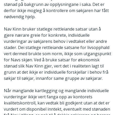
stønad på bakgrunn av opplysningane i saka. Det er
derfor ikkje mogleg å kontrollere om søkjaren har fått
nødvendig hjelp.
Nav Kinn bruker statlege rettleiande satsar utan å
gjere nærare greie for konkrete, individuelle
vurderingar av søkjarens behov i vedtaket eller andre
stader. Dei statlege rettleiande satsane for livsopphald
vert dermed brukte som norm, ikkje som utgangspunkt
for Navs skjøn. Ved å bruke satsar for økonomisk
stønad slik Nav Kinn gjer, vert det i realiteten lagt til
grunn at det ikkje er individuelle forskjellar i behov frå
søkjar til søkjar, innanfor same gruppe av søkjarar.
Når manglande kartlegging og manglande individuelle
vurderingar ikkje vert fanga opp av kontorets
kvalitetskontroll, kan vedtak bli godkjent utan at det er
vurdert om disponibel inntekt, eventuelt med stønaden