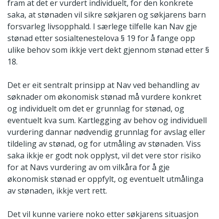
fram at det er vurdert individuelt, for den konkrete
saka, at stønaden vil sikre søkjaren og søkjarens barn
forsvarleg livsopphald. I særlege tilfelle kan Nav gje
stønad etter sosialtenestelova § 19 for å fange opp
ulike behov som ikkje vert dekt gjennom stønad etter §
18.
Det er eit sentralt prinsipp at Nav ved behandling av
søknader om økonomisk stønad må vurdere konkret
og individuelt om det er grunnlag for stønad, og
eventuelt kva sum. Kartlegging av behov og individuell
vurdering dannar nødvendig grunnlag for avslag eller
tildeling av stønad, og for utmåling av stønaden. Viss
saka ikkje er godt nok opplyst, vil det vere stor risiko
for at Navs vurdering av om vilkåra for å gje
økonomisk stønad er oppfylt, og eventuelt utmålinga
av stønaden, ikkje vert rett.
Det vil kunne variere noko etter søkjarens situasjon