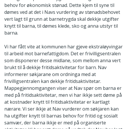
behov for økonomisk stønad. Dette kjem til syne til
dømes ved at det i Navs vurdering av stønadsbehovet
vert lagt til grunn at barnetrygda skal dekkje utgifter
knytt til barna, til dømes klede, sko og anna utstyr til
barna.
Vi har fått vite at kommunen har gjeve ekstraløyvingar
til arbeid mot barnefattigdom. Det er frivilligsentralen
som disponerer desse midlane, som mellom anna vert
brukt til å dekkje fritidsaktivitetar for barn. Nav
informerer søkjarane om ordninga med at
frivilligsentralen kan dekkje fritidsaktivitetar.
Mappegjennomgangen viser at Nav spør om barna er
med på fritidsaktivitetar, men vi har ikkje sett døme på
at kostnader knytt til fritidsaktivitetar er kartlagt
nærare. Vi ser ikkje at Nav vurderer om søkjaren kan
ha utgifter knytt til barnas behov for fritid og sosialt
samvær, der barna ikkje er med på organiserte