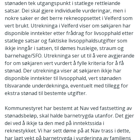
stønaden tek utgangspunkt i statlege rettleiande
satsar. Dei skal gjere individuelle vurderingar, men i
nokre saker er det berre rekneoppsettet i Velferd som
vert brukt. Utrekninga i Velferd viser om søkjaren har
disponible inntekter etter frådrag for livsopphald etter
statlege satsar og faktiske livsopphaldsutgifter som
ikkje inngår i satsen, til dømes husleige, straum og
barnehage/SFO. Utrekninga ser ut til å vere avgjerande
for om søkjaren vert vurdert å fylle kriteria for å få
stønad. Der utrekninga viser at søkjaren ikkje har
disponible inntekter til livsopphald, vert stønaden
tilsvarande underdekninga, eventuelt med tillegg for
ekstra stønad til bestemte utgifter.
Kommunestyret har bestemt at Nav ved fastsetting av
stønadsbeløp, skal halde barnetrygda utanfor. Det gjer
dei ved å ikkje ta den med på inntektssida i
reknestykket. Vi har sett døme på at Nav trass i dette,
har lagt vekt på barnetrygda i vurderinga av familiens