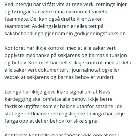
Ved intervju har vi fått vite at regelverk, retningslinjer
og føringar kan vere tema i økonomiteamets
teammøte. Dei kan også drøfte klientsaker i
teammøtet. Avdelingsleiaren er elles tett på
saksbehandlinga gjennom sin godkjenningsfunksjon.
Kontoret har ikkje kontroll med at alle saker vert
opplyste med tanke på søkjarens og barnas situasjon
og behov. Kontoret har heller ikkje kontroll med at det i
alle saker vert dokumentert i journalnotat og/eller
vedtak at søkjarens og barnas behov er vurdert.
Leiinga har ikkje gjeve klare signal om at Navs
kartlegging skal omfatte alle behov, ikkje berre
faktiske utgifter som er haldne utanfor satsane i dei
statlege rettleiande retningslinjene. Leiinga har ikkje
fanga opp at det er behov for slike signal.
Kontorets kontrollrutinar fangar ikkje opp at det i