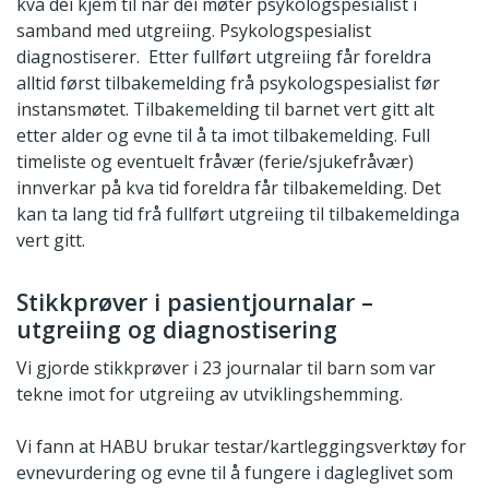
kva dei kjem til når dei møter psykologspesialist i
samband med utgreiing. Psykologspesialist
diagnostiserer. Etter fullført utgreiing får foreldra
alltid først tilbakemelding frå psykologspesialist før
instansmøtet. Tilbakemelding til barnet vert gitt alt
etter alder og evne til å ta imot tilbakemelding. Full
timeliste og eventuelt fråvær (ferie/sjukefråvær)
innverkar på kva tid foreldra får tilbakemelding. Det
kan ta lang tid frå fullført utgreiing til tilbakemeldinga
vert gitt.
Stikkprøver i pasientjournalar –
utgreiing og diagnostisering
Vi gjorde stikkprøver i 23 journalar til barn som var
tekne imot for utgreiing av utviklingshemming.
Vi fann at HABU brukar testar/kartleggingsverktøy for
evnevurdering og evne til å fungere i dagleglivet som