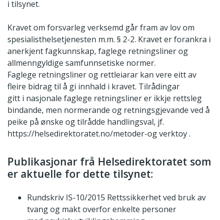
i tilsynet.
Kravet om forsvarleg verksemd går fram av lov om
spesialisthelsetjenesten m.m. § 2-2. Kravet er forankra i
anerkjent fagkunnskap, faglege retningsliner og
allmenngyldige samfunnsetiske normer.
Faglege retningsliner og rettleiarar kan vere eitt av
fleire bidrag til å gi innhald i kravet. Tilrådingar
gitt i nasjonale faglege retningsliner er ikkje rettsleg
bindande, men normerande og retningsgjevande ved å
peike på ønske og tilrådde handlingsval, jf.
https://helsedirektoratet.no/metoder-og verktoy .
Publikasjonar frå Helsedirektoratet som
er aktuelle for dette tilsynet:
Rundskriv IS-10/2015 Rettssikkerhet ved bruk av
tvang og makt overfor enkelte personer