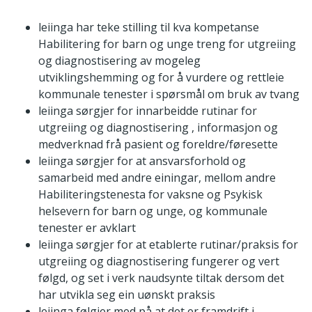
leiinga har teke stilling til kva kompetanse
Habilitering for barn og unge treng for utgreiing
og diagnostisering av mogeleg
utviklingshemming og for å vurdere og rettleie
kommunale tenester i spørsmål om bruk av tvang
leiinga sørgjer for innarbeidde rutinar for
utgreiing og diagnostisering , informasjon og
medverknad frå pasient og foreldre/føresette
leiinga sørgjer for at ansvarsforhold og
samarbeid med andre einingar, mellom andre
Habiliteringstenesta for vaksne og Psykisk
helsevern for barn og unge, og kommunale
tenester er avklart
leiinga sørgjer for at etablerte rutinar/praksis for
utgreiing og diagnostisering fungerer og vert
følgd, og set i verk naudsynte tiltak dersom det
har utvikla seg ein uønskt praksis
leiinga følgjer med på at det er framdrift i