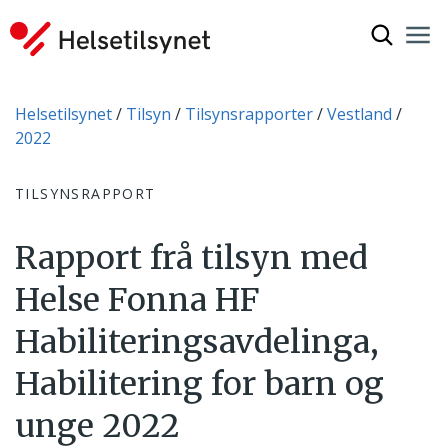
Vis søkef
Nav
Luk
Du er her:
Helsetilsynet
Tilsyn
Tilsynsrapporter
Vestland
2022
TILSYNSRAPPORT
Rapport frå tilsyn med
Helse Fonna HF
Habiliteringsavdelinga,
Habilitering for barn og
unge 2022