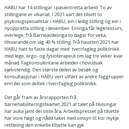
HABU har 14 stillingar i pasientretta arbeid. To av
stillingane er vikariat. I 2021 vart det tilsett to
psykologspesialistar i HABU, ein i ledig stilling og ein i
nyoppretta stilling i desember. Eininga får legeressurs,
overlege, frå Barneavdelinga to dagar for veka,
tilsvarande om lag 40 % stilling. Frå hausten 2021 har
HABU hatt to faste dagar med tverrfagleg poliklinikk
med lege, ergo- og fysioterapeut om lag tre veker kvar
månad. Fagkonsulentane arbeider i hovudsak
sjølvstendig. Den største delen av besøk og
konsultasjonar i HABU vert utført av andre faggrupper
enn dei som deltek i tverrfagleg poliklinikk.
Det går fram av årsrapporten frå
barnehabiliteringsteamet 2021 at talet på tilvisingar
har auka jamt dei siste åra. Arbeidspresset på tilsette
har vore høgt og nådd taket med omsyn til kor mykje
rettleiing den enkelte tilsette kan gje.