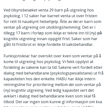
Ved tilsynsbesøket venta 29 barn på utgreiing hos
psykolog. I 12 saker har barnet venta ut over fristen
for rett til naudsynt helsehjelp. Åtte av dei er barn som
ventar på utgreiing om utviklingshemming. Det er i
tillegg 17 barn i forløp som ikkje er tekne inn til (ny)
på
kognitiv utgreiing innan oppgitt frist. Saker som har
gått til fristbrot er ikkje fordelte til saksbehandlar.
Funksjonsleiar har oversikt over kven som ventar på å
kome til utgreiing hos psykolog. Vi fekk opplyst at
fordeling av sakene kan ta tid. Sakene vert fordelt etter
dialog med behandlarane (psykologspesialistane) ut frå
kapasiteten hos den enkelte. HABU har ikkje intern
retningsline for prioritering mellom dei som ventar på
(ny) kognitiv utgreiing. Ved ledig kapasitet vert det
avklart i dialog med behandlarane kven som skal få
tilbod. Det var ingen som kunne gi informasjon om kva