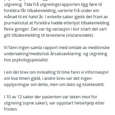
utgreiing. Tida frå utgreiingsrapporten ligg føre til
foreldra får tilbakemelding, varierte frå under ein
månad til eit halvt år. I enkelte saker gjekk det fram av
journalnotat at foreldra hadde etterlyst tilbakemelding
fleire gonger. Det var òg variasjon i kor snart det vart
gitt tilbakemelding til tenestene (instansmøte).
Vi fann ingen samla rapport med omtale av medisinske
undersøking/medisinsk årsaksavklaring og utgreiing
hos psykologspesialist.
I ein del brev om innkalling til time fann vi informasjon
om kva timen gjeld, i andre brev var det ingen
opplysningar om dette, men om dato og klokkeslett.
I 10 av 12 saker der pasienten var teken imot for
utgreiing (opne saker), var oppstart helsehjelp etter
fristen.