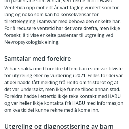
tid pasientane som ventar, vert tekne imot i HABU.
Ventetida opp mot eitt år vart fagleg vurdert som for
lang og noko som kan ha konsekvensar for
tilrettelegging i samsvar med behova den enkelte har.
For å redusere ventetid har det vore drøfta, men ikkje
forsøkt, å tilvise enkelte pasientar til utgreiing ved
Nevropsykologisk eining.
Samtalar med foreldre
Vi har snakka med foreldre til fem barn som var tilviste
for utgreiing eller ny vurdering i 2021. Felles for dei var
at dei hadde fått melding frå Helfo om fristbrot og at
det var undersøkt, men ikkje funne tilbod annan stad.
Foreldra hadde i ettertid ikkje teke kontakt med HABU
og var heller ikkje kontakta frå HABU med informasjon
om kva tid dei kunne rekne med å kome inn.
Utgreiing og diagnostisering av barn