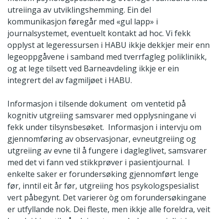
utreiinga av utviklingshemming. Ein del
kommunikasjon føregår med «gul lapp» i
journalsystemet, eventuelt kontakt ad hoc. Vi fekk
opplyst at legeressursen i HABU ikkje dekkjer meir enn
legeoppgåvene i samband med tverrfagleg poliklinikk,
og at lege tilsett ved Barneavdeling ikkje er ein
integrert del av fagmiljøet i HABU.
Informasjon i tilsende dokument om ventetid på
kognitiv utgreiing samsvarer med opplysningane vi
fekk under tilsynsbesøket. Informasjon i intervju om
gjennomføring av observasjonar, evneutgreiing og
utgreiing av evne til å fungere i dagleglivet, samsvarer
med det vi fann ved stikkprøver i pasientjournal. I
enkelte saker er forundersøking gjennomført lenge
før, inntil eit år før, utgreiing hos psykologspesialist
vert påbegynt. Det varierer òg om forundersøkingane
er utfyllande nok. Dei fleste, men ikkje alle foreldra, veit