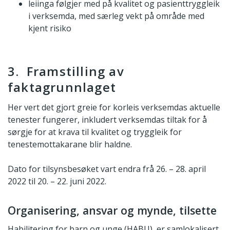
leiinga følgjer med på kvalitet og pasienttryggleik
i verksemda, med særleg vekt på område med
kjent risiko
3. Framstilling av
faktagrunnlaget
Her vert det gjort greie for korleis verksemdas aktuelle
tenester fungerer, inkludert verksemdas tiltak for å
sørgje for at krava til kvalitet og tryggleik for
tenestemottakarane blir haldne.
Dato for tilsynsbesøket vart endra frå 26. – 28. april
2022 til 20. – 22. juni 2022.
Organisering, ansvar og mynde, tilsette
Habilitering for barn og unge (HABU) er samlokalisert