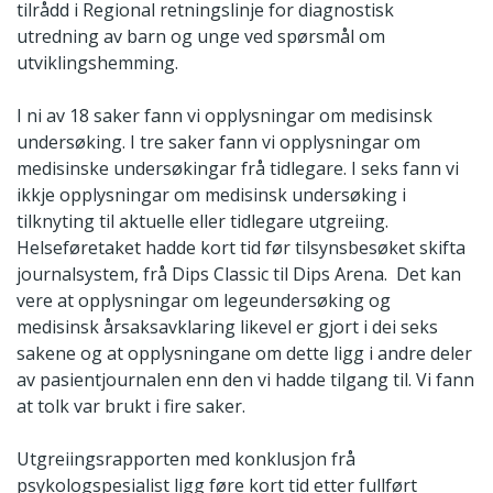
tilrådd i Regional retningslinje for diagnostisk
utredning av barn og unge ved spørsmål om
utviklingshemming.
I ni av 18 saker fann vi opplysningar om medisinsk
undersøking. I tre saker fann vi opplysningar om
medisinske undersøkingar frå tidlegare. I seks fann vi
ikkje opplysningar om medisinsk undersøking i
tilknyting til aktuelle eller tidlegare utgreiing.
Helseføretaket hadde kort tid før tilsynsbesøket skifta
journalsystem, frå Dips Classic til Dips Arena. Det kan
vere at opplysningar om legeundersøking og
medisinsk årsaksavklaring likevel er gjort i dei seks
sakene og at opplysningane om dette ligg i andre deler
av pasientjournalen enn den vi hadde tilgang til. Vi fann
at tolk var brukt i fire saker.
Utgreiingsrapporten med konklusjon frå
psykologspesialist ligg føre kort tid etter fullført