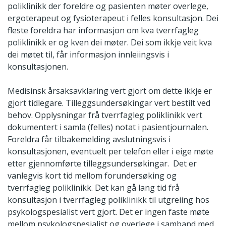
poliklinikk der foreldre og pasienten møter overlege,
ergoterapeut og fysioterapeut i felles konsultasjon. Dei
fleste foreldra har informasjon om kva tverrfagleg
poliklinikk er og kven dei møter. Dei som ikkje veit kva
dei møtet til, får informasjon innleiingsvis i
konsultasjonen.
Medisinsk årsaksavklaring vert gjort om dette ikkje er
gjort tidlegare. Tilleggsundersøkingar vert bestilt ved
behov. Opplysningar frå tverrfagleg poliklinikk vert
dokumentert i samla (felles) notat i pasientjournalen.
Foreldra får tilbakemelding avslutningsvis i
konsultasjonen, eventuelt per telefon eller i eige møte
etter gjennomførte tilleggsundersøkingar. Det er
vanlegvis kort tid mellom forundersøking og
tverrfagleg poliklinikk. Det kan gå lang tid frå
konsultasjon i tverrfagleg poliklinikk til utgreiing hos
psykologspesialist vert gjort. Det er ingen faste møte
mellom psykologspesialist og overlege i samband med