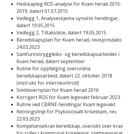
Heilskapleg ROS-analyse for Kvam herad 2015-
2019, datert 01.07.2015
Vedlegg 1, Analyseskjema uynskte hendingar,
datert 19.05.2015
Vedlegg 2, Tiltaksliste, datert 19.05.2015
Beredskapsplan for Kvam herad, revisjonsdato
24.03.2023
Samfunnstryggleiks- og beredskapsarbeidet i
Kvam herad, datert september
Rutine for oppfølging overordna
beredskapsarbeid, datert 22. oktober 2018
(instruks for internkontroll)
Smittevernplan for Kvam herad 2016
Korrigert ROS for Kvam legevakt februar 2023
Rutine ved CBRNE hendingar Kvam legevakt
Retningslinje for Psykososialt kriseteam, rev.
22.03.2023
Kompetansekrav beredskap, oversikt over krav
for roller i kommunal kriseleiing, støtteapparat