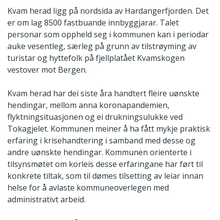
Kvam herad ligg på nordsida av Hardangerfjorden. Det
er om lag 8500 fastbuande innbyggjarar. Talet
personar som oppheld seg i kommunen kan i periodar
auke vesentleg, særleg på grunn av tilstrøyming av
turistar og hyttefolk på fjellplatået Kvamskogen
vestover mot Bergen.
Kvam herad har dei siste åra handtert fleire uønskte
hendingar, mellom anna koronapandemien,
flyktningsituasjonen og ei drukningsulukke ved
Tokagjelet. Kommunen meiner å ha fått mykje praktisk
erfaring i krisehandtering i samband med desse og
andre uønskte hendingar. Kommunen orienterte i
tilsynsmøtet om korleis desse erfaringane har ført til
konkrete tiltak, som til dømes tilsetting av leiar innan
helse for å avlaste kommuneoverlegen med
administrativt arbeid.