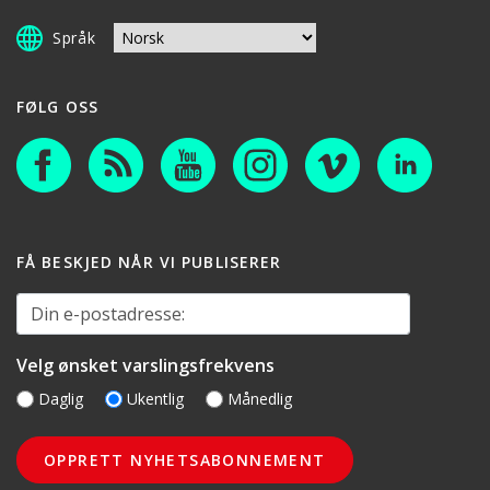
Språk
FØLG OSS
FÅ BESKJED NÅR VI PUBLISERER
Din e-postadresse:
Velg ønsket varslingsfrekvens
Daglig
Ukentlig
Månedlig