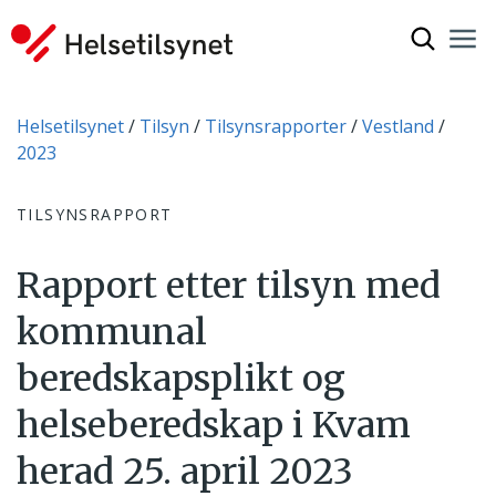
Vis søkef
Nav
Luk
Du er her:
Helsetilsynet
Tilsyn
Tilsynsrapporter
Vestland
2023
TILSYNSRAPPORT
Rapport etter tilsyn med
kommunal
beredskapsplikt og
helseberedskap i Kvam
herad 25. april 2023