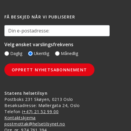
FÅ BESKJED NÅR VI PUBLISERER
Din e-postadresse:
Velg ønsket varslingsfrekvens
Daglig
Ukentlig
Månedlig
Statens helsetilsyn
Postboks 231 Skøyen, 0213 Oslo
Besøksadresse: Møllergata 24, Oslo
Telefon
(+47) 21 52 99 00
Kontaktskjema
postmottak@helsetilsynet.no
Org. nr. 974 761 394