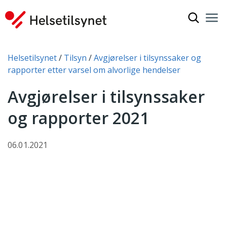
Vis søkef
Nav
Luk
Du er her:
Helsetilsynet
Tilsyn
Avgjørelser i tilsynssaker og
rapporter etter varsel om alvorlige hendelser
Avgjørelser i tilsynssaker
og rapporter 2021
06.01.2021