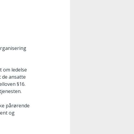
organisering
ft om ledelse
t de ansatte
nelloven §16.
tjenesten.
kke pårørende
ient og