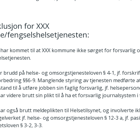
klusjon for XXX
/fengselshelsetjenesten:
t har kommet til at XXX kommune ikke sørget for forsvarlig 
lsetjenesten.
r brudd på helse- og omsorgstjenesteloven § 4-1, jf. forskri
orbedring §§6-9. Manglende styring av tjenesten medførte a
stand til å utføre jobben sin faglig forsvarlig, jf. helseperso
videre brutt sin plikt til å ha et forsvarlig journalsystem i 
 også brutt meldeplikten til Helsetilsynet, og involverte i
gelverket jf. helse- og omsorgstjenesteloven § 12-3 a, jf. pas
tsloven § 3-2, 3-3.