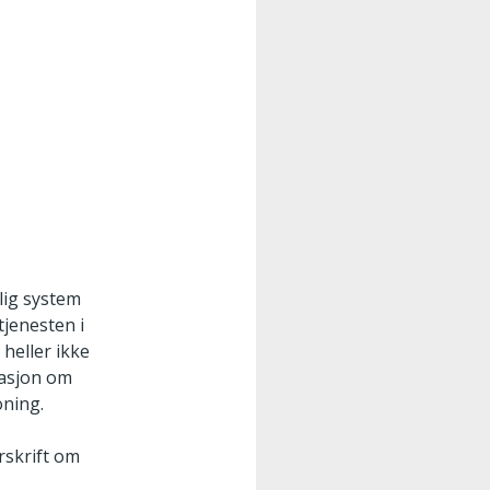
rlig system
tjenesten i
 heller ikke
masjon om
oning.
orskrift om