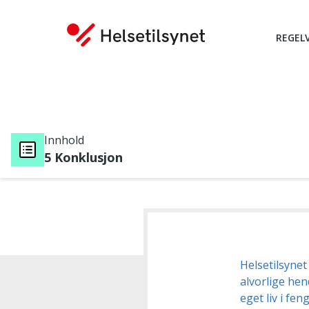
REGEL
Innhold
5 Konklusjon
Du er her:
Helsetilsynet
alvorlige hen
eget liv i fen