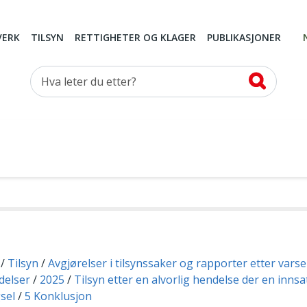
VERK
TILSYN
RETTIGHETER OG KLAGER
PUBLIKASJONER
Hva leter du etter?
Tilsyn
Avgjørelser i tilsynssaker og rapporter etter vars
delser
2025
Tilsyn etter en alvorlig hendelse der en innsat
gsel
5 Konklusjon