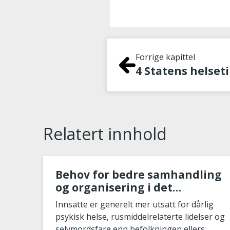
Forrige kapittel
Relatert innhold
Behov for bedre samhandling
og organisering i det
selvmordsforebyggende
Innsatte er generelt mer utsatt for dårlig
arbeidet i fengsler
psykisk helse, rusmiddelrelaterte lidelser og
selvmordsfare enn befolkningen ellers.