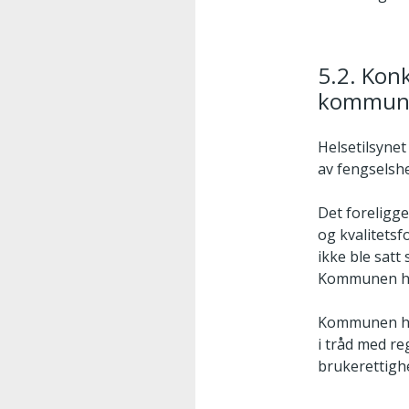
5.2. Kon
kommune
Helsetilsyne
av fengselshe
Det foreligge
og kvalitetsf
ikke ble satt 
Kommunen har 
Kommunen har
i tråd med re
brukerettighe