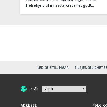
Helsehjelp til innsatte krever et godt
samspill mellom kriminaloms
LEDIGE STILLINGAR
TILGJENGELIGHETS
Språk
ADRESSE
FØLG O