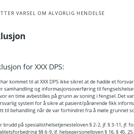
TTER VARSEL OM ALVORLIG HENDELSE
klusjon
klusjon for XXX DPS:
 har kommet til at XXX DPS ikke sikret at de hadde et forsva
er samhandling og informasjonsoverføring til fengselshelse
vor en time avbestilles på grunn av soning i fengsel. Det var
orsvarlig system for å sikre at pasient/pårørende fikk infor
tt til behandling når de var forhindret fra å møte grunnet s
 brudd på spesialisthelsetjenesteloven § 2-2, jf. § 3-11, jf. f
litetsforbedring §§ 6-9, jf. helsepersonelloven § 16, § 45, 25.