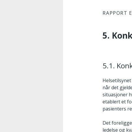
RAPPORT E
5. Kon
5.1. Kon
Helsetilsynet
når det gjeld
situasjoner h
etablert et f
pasienters re
Det foreligger
ledelse og kva